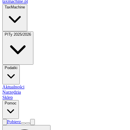
taxmachine
.pl
TaxMachine
PITy 2025/2026
Podatki
Aktualności
Narzędzia
Sklep
Pomoc
Pobierz