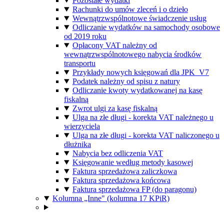
Pozostałe wydatki
Rachunki do umów zleceń i o dzieło
Wewnątrzwspólnotowe świadczenie usług
Odliczanie wydatków na samochody osobowe
od 2019 roku
Opłacony VAT należny od
wewnątrzwspólnotowego nabycia środków
transportu
Przykłady nowych księgowań dla JPK_V7
Podatek należny od spisu z natury
Odliczanie kwoty wydatkowanej na kasę
fiskalną
Zwrot ulgi za kasę fiskalną
Ulga na złe długi - korekta VAT należnego u
wierzyciela
Ulga na złe długi - korekta VAT naliczonego u
dłużnika
Nabycia bez odliczenia VAT
Księgowanie według metody kasowej
Faktura sprzedażowa zaliczkowa
Faktura sprzedażowa końcowa
Faktura sprzedażowa FP (do paragonu)
Kolumna „Inne" (kolumna 17 KPiR)