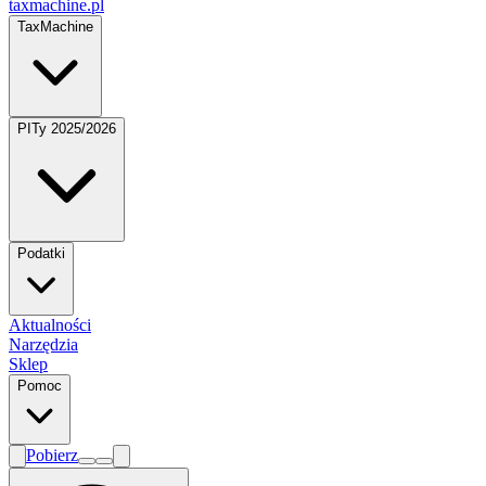
taxmachine
.pl
TaxMachine
PITy 2025/2026
Podatki
Aktualności
Narzędzia
Sklep
Pomoc
Pobierz