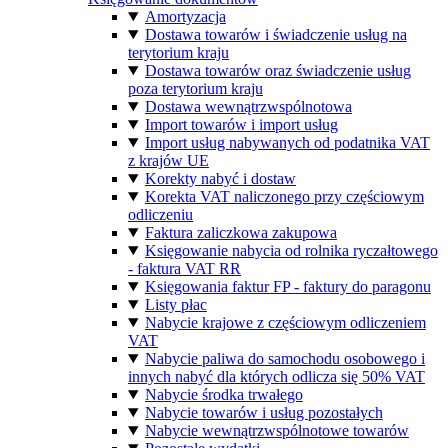
Amortyzacja
Dostawa towarów i świadczenie usług na
terytorium kraju
Dostawa towarów oraz świadczenie usług
poza terytorium kraju
Dostawa wewnątrzwspólnotowa
Import towarów i import usług
Import usług nabywanych od podatnika VAT
z krajów UE
Korekty nabyć i dostaw
Korekta VAT naliczonego przy częściowym
odliczeniu
Faktura zaliczkowa zakupowa
Księgowanie nabycia od rolnika ryczałtowego
- faktura VAT RR
Księgowania faktur FP - faktury do paragonu
Listy płac
Nabycie krajowe z częściowym odliczeniem
VAT
Nabycie paliwa do samochodu osobowego i
innych nabyć dla których odlicza się 50% VAT
Nabycie środka trwałego
Nabycie towarów i usług pozostałych
Nabycie wewnątrzwspólnotowe towarów