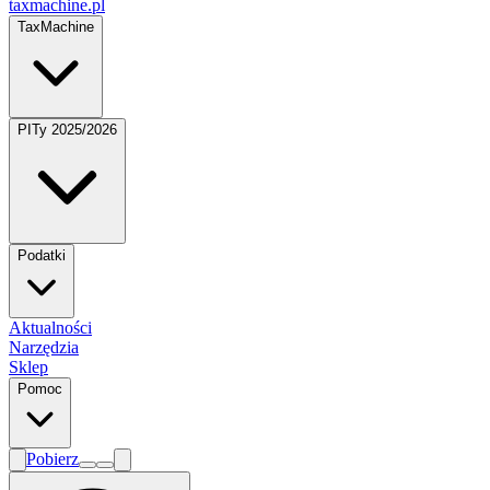
taxmachine
.pl
TaxMachine
PITy 2025/2026
Podatki
Aktualności
Narzędzia
Sklep
Pomoc
Pobierz