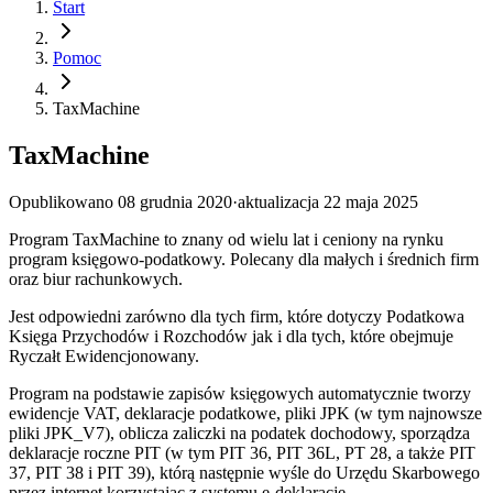
Start
Pomoc
TaxMachine
TaxMachine
Opublikowano
08 grudnia 2020
·
aktualizacja
22 maja 2025
Program TaxMachine to znany od wielu lat i ceniony na rynku
program księgowo-podatkowy. Polecany dla małych i średnich firm
oraz biur rachunkowych.
Jest odpowiedni zarówno dla tych firm, które dotyczy Podatkowa
Księga Przychodów i Rozchodów jak i dla tych, które obejmuje
Ryczałt Ewidencjonowany.
Program na podstawie zapisów księgowych automatycznie tworzy
ewidencje VAT, deklaracje podatkowe, pliki JPK (w tym najnowsze
pliki JPK_V7), oblicza zaliczki na podatek dochodowy, sporządza
deklaracje roczne PIT (w tym PIT 36, PIT 36L, PT 28, a także PIT
37, PIT 38 i PIT 39), którą następnie wyśle do Urzędu Skarbowego
przez internet korzystając z systemu e-deklaracje.