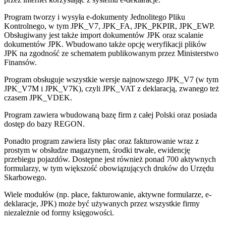
Program tworzy i wysyła e-dokumenty Jednolitego Pliku
Kontrolnego, w tym JPK_V7, JPK_FA, JPK_PKPIR, JPK_EWP.
Obsługiwany jest także import dokumentów JPK oraz scalanie
dokumentów JPK. Wbudowano także opcję weryfikacji plików
JPK na zgodność ze schematem publikowanym przez Ministerstwo
Finansów.
Program obsługuje wszystkie wersje najnowszego JPK_V7 (w tym
JPK_V7M i JPK_V7K), czyli JPK_VAT z deklaracją, zwanego też
czasem JPK_VDEK.
Program zawiera wbudowaną bazę firm z całej Polski oraz posiada
dostęp do bazy REGON.
Ponadto program zawiera listy płac oraz fakturowanie wraz z
prostym w obsłudze magazynem, środki trwałe, ewidencję
przebiegu pojazdów. Dostępne jest również ponad 700 aktywnych
formularzy, w tym większość obowiązujących druków do Urzędu
Skarbowego.
Wiele modułów (np. płace, fakturowanie, aktywne formularze, e-
deklaracje, JPK) może być używanych przez wszystkie firmy
niezależnie od formy księgowości.