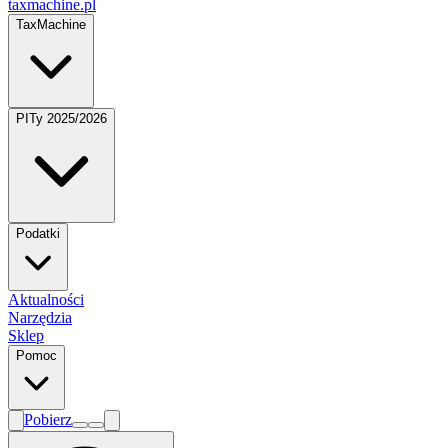
taxmachine
.pl
TaxMachine
PITy 2025/2026
Podatki
Aktualności
Narzędzia
Sklep
Pomoc
Pobierz