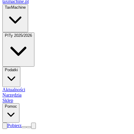
taxmachine
.pl
TaxMachine
PITy 2025/2026
Podatki
Aktualności
Narzędzia
Sklep
Pomoc
Pobierz