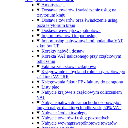
Amortyzacja
Dostawa towarów i świadczenie usług na
terytorium kraju
Dostawa towarów oraz świadczenie usług
poza terytorium kraju
Dostawa wewnątrzwspólnotowa
Import towarów i import usług
Import usług nabywanych od podatnika VAT
z krajów UE
Korekty nabyć i dostaw
Korekta VAT naliczonego przy częściowym
odliczeniu
Faktura zaliczkowa zakupowa
Księgowanie nabycia od rolnika ryczałtowego
- faktura VAT RR
Księgowania faktur FP - faktury do paragonu
Listy płac
Nabycie krajowe z częściowym odliczeniem
VAT
Nabycie paliwa do samochodu osobowego i
innych nabyć dla których odlicza się 50% VAT
Nabycie środka trwałego
Nabycie towarów i usług pozostałych
Nabycie wewnątrzwspólnotowe towarów