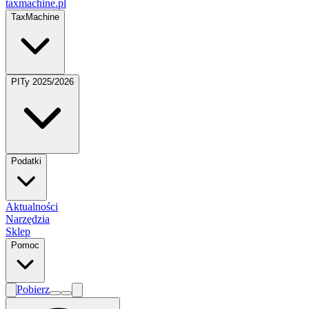
taxmachine
.pl
TaxMachine
PITy 2025/2026
Podatki
Aktualności
Narzędzia
Sklep
Pomoc
Pobierz