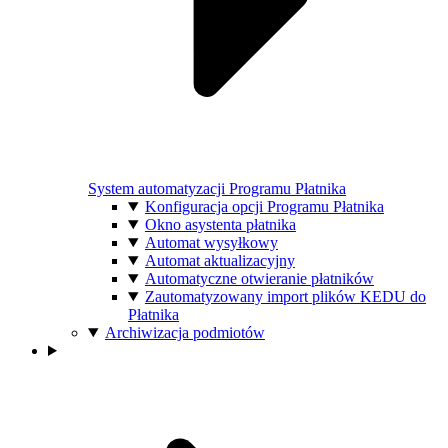
System automatyzacji Programu Płatnika
Konfiguracja opcji Programu Płatnika
Okno asystenta płatnika
Automat wysyłkowy
Automat aktualizacyjny
Automatyczne otwieranie płatników
Zautomatyzowany import plików KEDU do
Płatnika
Archiwizacja podmiotów