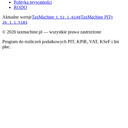
Polityka prywatności
RODO
Aktualne wersje
TaxMachine
TaxMachine PITy
3.52.1.6149
26.1.1.5183
©
2026
taxmachine.pl — wszystkie prawa zastrzeżone
Program do rozliczeń podatkowych PIT, KPiR, VAT, KSeF i list
płac.