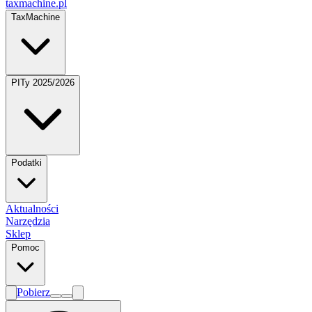
taxmachine
.pl
TaxMachine
PITy 2025/2026
Podatki
Aktualności
Narzędzia
Sklep
Pomoc
Pobierz