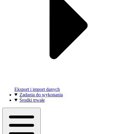
Eksport i import danych
Zadania do wykonania
Środki trwałe