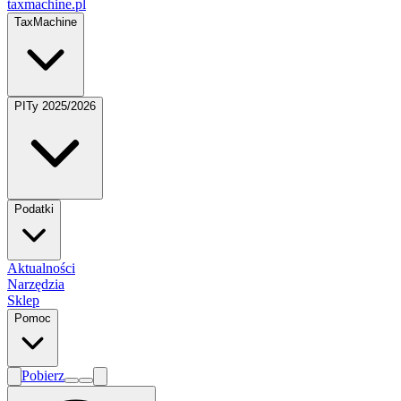
taxmachine
.pl
TaxMachine
PITy 2025/2026
Podatki
Aktualności
Narzędzia
Sklep
Pomoc
Pobierz