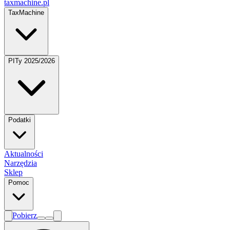
taxmachine
.pl
TaxMachine
PITy 2025/2026
Podatki
Aktualności
Narzędzia
Sklep
Pomoc
Pobierz