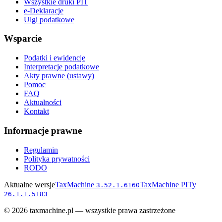
Wszystkie druki PIT
e-Deklaracje
Ulgi podatkowe
Wsparcie
Podatki i ewidencje
Interpretacje podatkowe
Akty prawne (ustawy)
Pomoc
FAQ
Aktualności
Kontakt
Informacje prawne
Regulamin
Polityka prywatności
RODO
Aktualne wersje
TaxMachine
TaxMachine PITy
3.52.1.6160
26.1.1.5183
©
2026
taxmachine.pl — wszystkie prawa zastrzeżone