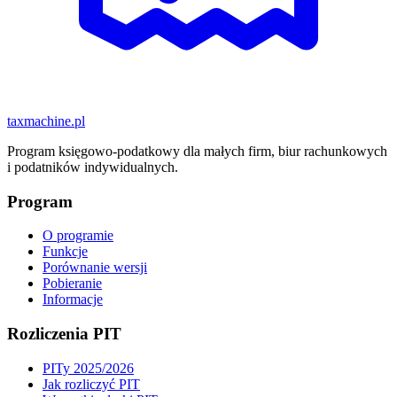
taxmachine
.pl
Program księgowo-podatkowy dla małych firm, biur rachunkowych
i podatników indywidualnych.
Program
O programie
Funkcje
Porównanie wersji
Pobieranie
Informacje
Rozliczenia PIT
PITy 2025/2026
Jak rozliczyć PIT