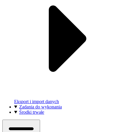
Eksport i import danych
Zadania do wykonania
Środki trwałe