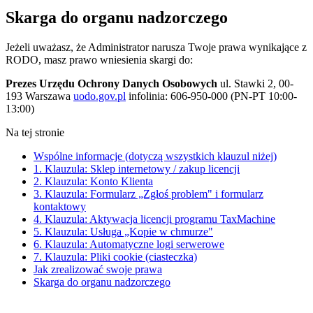
Skarga do organu nadzorczego
Jeżeli uważasz, że Administrator narusza Twoje prawa wynikające z
RODO, masz prawo wniesienia skargi do:
Prezes Urzędu Ochrony Danych Osobowych
ul. Stawki 2, 00-
193 Warszawa
uodo.gov.pl
infolinia: 606-950-000 (PN-PT 10:00-
13:00)
Na tej stronie
Wspólne informacje (dotyczą wszystkich klauzul niżej)
1. Klauzula: Sklep internetowy / zakup licencji
2. Klauzula: Konto Klienta
3. Klauzula: Formularz „Zgłoś problem" i formularz
kontaktowy
4. Klauzula: Aktywacja licencji programu TaxMachine
5. Klauzula: Usługa „Kopie w chmurze"
6. Klauzula: Automatyczne logi serwerowe
7. Klauzula: Pliki cookie (ciasteczka)
Jak zrealizować swoje prawa
Skarga do organu nadzorczego