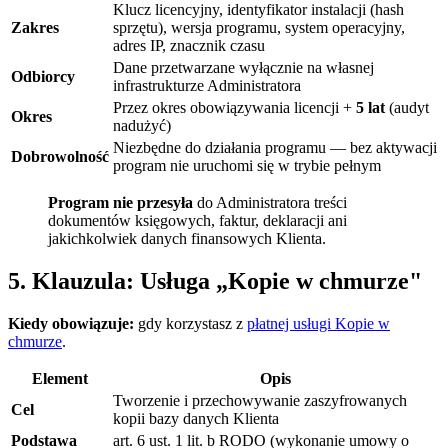
Klucz licencyjny, identyfikator instalacji (hash
Zakres
sprzętu), wersja programu, system operacyjny,
adres IP, znacznik czasu
Dane przetwarzane wyłącznie na własnej
Odbiorcy
infrastrukturze Administratora
Przez okres obowiązywania licencji +
5 lat
(audyt
Okres
nadużyć)
Niezbędne do działania programu — bez aktywacji
Dobrowolność
program nie uruchomi się w trybie pełnym
Program nie przesyła
do Administratora treści
dokumentów księgowych, faktur, deklaracji ani
jakichkolwiek danych finansowych Klienta.
5. Klauzula: Usługa „Kopie w chmurze"
Kiedy obowiązuje:
gdy korzystasz z
płatnej usługi Kopie w
chmurze
.
Element
Opis
Tworzenie i przechowywanie zaszyfrowanych
Cel
kopii bazy danych Klienta
Podstawa
art. 6 ust. 1 lit. b RODO (wykonanie umowy o