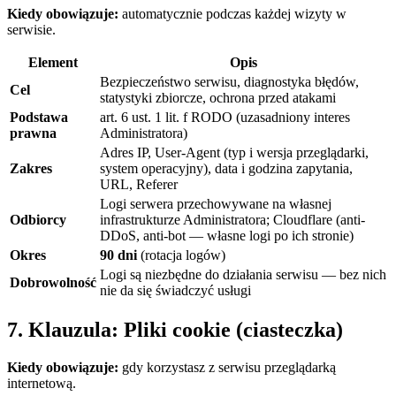
Kiedy obowiązuje:
automatycznie podczas każdej wizyty w
serwisie.
Element
Opis
Bezpieczeństwo serwisu, diagnostyka błędów,
Cel
statystyki zbiorcze, ochrona przed atakami
Podstawa
art. 6 ust. 1 lit. f RODO (uzasadniony interes
prawna
Administratora)
Adres IP, User-Agent (typ i wersja przeglądarki,
Zakres
system operacyjny), data i godzina zapytania,
URL, Referer
Logi serwera przechowywane na własnej
Odbiorcy
infrastrukturze Administratora; Cloudflare (anti-
DDoS, anti-bot — własne logi po ich stronie)
Okres
90 dni
(rotacja logów)
Logi są niezbędne do działania serwisu — bez nich
Dobrowolność
nie da się świadczyć usługi
7. Klauzula: Pliki cookie (ciasteczka)
Kiedy obowiązuje:
gdy korzystasz z serwisu przeglądarką
internetową.