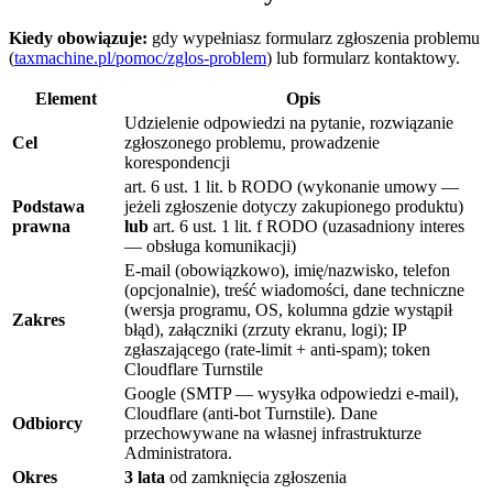
Kiedy obowiązuje:
gdy wypełniasz formularz zgłoszenia problemu
(
taxmachine.pl/pomoc/zglos-problem
) lub formularz kontaktowy.
Element
Opis
Udzielenie odpowiedzi na pytanie, rozwiązanie
Cel
zgłoszonego problemu, prowadzenie
korespondencji
art. 6 ust. 1 lit. b RODO (wykonanie umowy —
Podstawa
jeżeli zgłoszenie dotyczy zakupionego produktu)
prawna
lub
art. 6 ust. 1 lit. f RODO (uzasadniony interes
— obsługa komunikacji)
E-mail (obowiązkowo), imię/nazwisko, telefon
(opcjonalnie), treść wiadomości, dane techniczne
(wersja programu, OS, kolumna gdzie wystąpił
Zakres
błąd), załączniki (zrzuty ekranu, logi); IP
zgłaszającego (rate-limit + anti-spam); token
Cloudflare Turnstile
Google (SMTP — wysyłka odpowiedzi e-mail),
Cloudflare (anti-bot Turnstile). Dane
Odbiorcy
przechowywane na własnej infrastrukturze
Administratora.
Okres
3 lata
od zamknięcia zgłoszenia