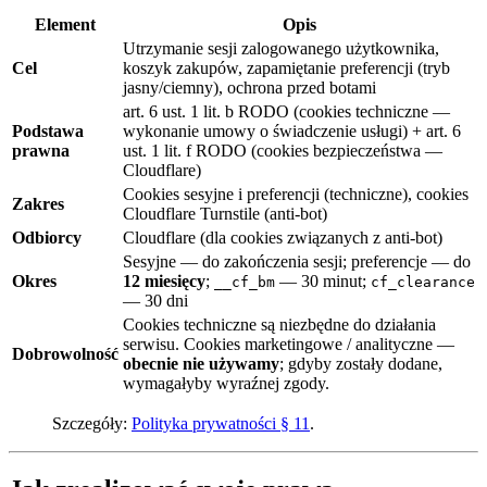
Element
Opis
Utrzymanie sesji zalogowanego użytkownika,
Cel
koszyk zakupów, zapamiętanie preferencji (tryb
jasny/ciemny), ochrona przed botami
art. 6 ust. 1 lit. b RODO (cookies techniczne —
Podstawa
wykonanie umowy o świadczenie usługi) + art. 6
prawna
ust. 1 lit. f RODO (cookies bezpieczeństwa —
Cloudflare)
Cookies sesyjne i preferencji (techniczne), cookies
Zakres
Cloudflare Turnstile (anti-bot)
Odbiorcy
Cloudflare (dla cookies związanych z anti-bot)
Sesyjne — do zakończenia sesji; preferencje — do
Okres
12 miesięcy
;
— 30 minut;
__cf_bm
cf_clearance
— 30 dni
Cookies techniczne są niezbędne do działania
serwisu. Cookies marketingowe / analityczne —
Dobrowolność
obecnie nie używamy
; gdyby zostały dodane,
wymagałyby wyraźnej zgody.
Szczegóły:
Polityka prywatności § 11
.