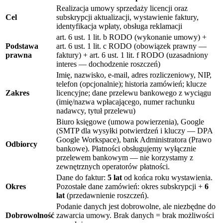
Realizacja umowy sprzedaży licencji oraz
Cel
subskrypcji aktualizacji, wystawienie faktury,
identyfikacja wpłaty, obsługa reklamacji
art. 6 ust. 1 lit. b RODO (wykonanie umowy) +
Podstawa
art. 6 ust. 1 lit. c RODO (obowiązek prawny —
prawna
faktury) + art. 6 ust. 1 lit. f RODO (uzasadniony
interes — dochodzenie roszczeń)
Imię, nazwisko, e-mail, adres rozliczeniowy, NIP,
telefon (opcjonalnie); historia zamówień; klucze
Zakres
licencyjne; dane przelewu bankowego z wyciągu
(imię/nazwa wpłacającego, numer rachunku
nadawcy, tytuł przelewu)
Biuro księgowe (umowa powierzenia), Google
(SMTP dla wysyłki potwierdzeń i kluczy — DPA
Google Workspace), bank Administratora (Prawo
Odbiorcy
bankowe). Płatności obsługujemy wyłącznie
przelewem bankowym — nie korzystamy z
zewnętrznych operatorów płatności.
Dane do faktur:
5 lat
od końca roku wystawienia.
Okres
Pozostałe dane zamówień: okres subskrypcji +
6
lat
(przedawnienie roszczeń).
Podanie danych jest dobrowolne, ale niezbędne do
Dobrowolność
zawarcia umowy. Brak danych = brak możliwości