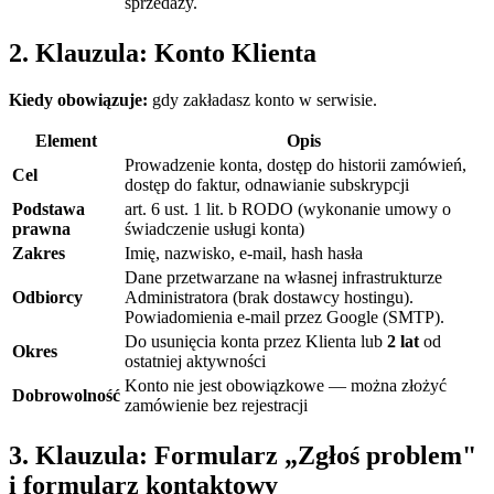
sprzedaży.
2. Klauzula: Konto Klienta
Kiedy obowiązuje:
gdy zakładasz konto w serwisie.
Element
Opis
Prowadzenie konta, dostęp do historii zamówień,
Cel
dostęp do faktur, odnawianie subskrypcji
Podstawa
art. 6 ust. 1 lit. b RODO (wykonanie umowy o
prawna
świadczenie usługi konta)
Zakres
Imię, nazwisko, e-mail, hash hasła
Dane przetwarzane na własnej infrastrukturze
Odbiorcy
Administratora (brak dostawcy hostingu).
Powiadomienia e-mail przez Google (SMTP).
Do usunięcia konta przez Klienta lub
2 lat
od
Okres
ostatniej aktywności
Konto nie jest obowiązkowe — można złożyć
Dobrowolność
zamówienie bez rejestracji
3. Klauzula: Formularz „Zgłoś problem"
i formularz kontaktowy