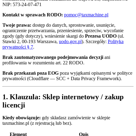
NIP: 573-24-07-471
Kontakt w sprawach RODO:
pomoc@taxmachine.pl
Twoje prawa:
dostęp do danych, sprostowanie, usunięcie,
ograniczenie przetwarzania, przeniesienie, sprzeciw, wycofanie
zgody (gdy dotyczy), wniesienie skargi do
Prezesa UODO
(ul.
Stawki 2, 00-193 Warszawa,
uodo.gov.pl
). Szczegóły:
Polityka
prywatności § 7
.
Brak zautomatyzowanego podejmowania decyzji
ani
profilowania w rozumieniu art. 22 RODO.
Brak przekazań poza EOG
poza wyjątkami opisanymi w polityce
prywatności (Cloudflare — SCC + Data Privacy Framework).
1. Klauzula: Sklep internetowy / zakup
licencji
Kiedy obowiązuje:
gdy składasz zamówienie w sklepie
taxmachine.pl (z rejestracją lub bez).
Element
Opis