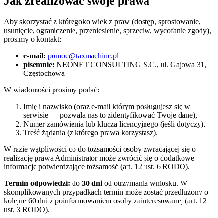
Jak zrealizować swoje prawa
Aby skorzystać z któregokolwiek z praw (dostęp, sprostowanie,
usunięcie, ograniczenie, przeniesienie, sprzeciw, wycofanie zgody),
prosimy o kontakt:
e-mail:
pomoc@taxmachine.pl
pisemnie:
NEONET CONSULTING S.C., ul. Gajowa 31,
Częstochowa
W wiadomości prosimy podać:
Imię i nazwisko (oraz e-mail którym posługujesz się w
serwisie — pozwala nas to zidentyfikować Twoje dane),
Numer zamówienia lub klucza licencyjnego (jeśli dotyczy),
Treść żądania (z którego prawa korzystasz).
W razie wątpliwości co do tożsamości osoby zwracającej się o
realizację prawa Administrator może zwrócić się o dodatkowe
informacje potwierdzające tożsamość (art. 12 ust. 6 RODO).
Termin odpowiedzi:
do
30 dni
od otrzymania wniosku. W
skomplikowanych przypadkach termin może zostać przedłużony o
kolejne 60 dni z poinformowaniem osoby zainteresowanej (art. 12
ust. 3 RODO).