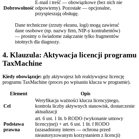
E-mail i treść — obowiązkowe (bez nich nie
Dobrowolność
odpowiemy). Pozostałe — opcjonalne,
przyspieszają obsługę.
Dane techniczne (zrzuty ekranu, logi) mogą zawierać
dane osobowe (np. nazwy firm, NIP-y kontrahentów)
— prosimy o świadome załączanie tylko fragmentów
istotnych dla diagnozy.
4. Klauzula: Aktywacja licencji programu
TaxMachine
Kiedy obowiązuje:
gdy aktywujesz lub reaktywujesz licencję
programu TaxMachine (proces po wpisaniu klucza w programie).
Element
Opis
Weryfikacja ważności klucza licencyjnego,
Cel
kontrola liczby aktywnych stanowisk, dostarczenie
aktualizacji
art. 6 ust. 1 lit. b RODO (wykonanie umowy
Podstawa
licencyjnej) + art. 6 ust. 1 lit. f RODO
prawna
(uzasadniony interes — ochrona przed
nieautoryzowanym korzystaniem z licencji)