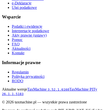
e-Deklaracje
Ulgi podatkowe
Wsparcie
Podatki i ewidencje
Interpretacje podatkowe
Akty prawne (ustawy)
Pomoc
FAQ
Aktualności
Kontakt
Informacje prawne
Regulamin
Polityka prywatności
RODO
Aktualne wersje
TaxMachine
TaxMachine PITy
3.52.1.6160
26.1.1.5183
©
2026
taxmachine.pl — wszystkie prawa zastrzeżone