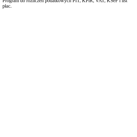
Program do rozliczeń podatkowych PIT, KPiR, VAT, KSeF i list
płac.