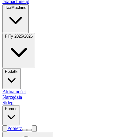
taxmachine
.pl
TaxMachine
PITy 2025/2026
Podatki
Aktualności
Narzędzia
Sklep
Pomoc
Pobierz