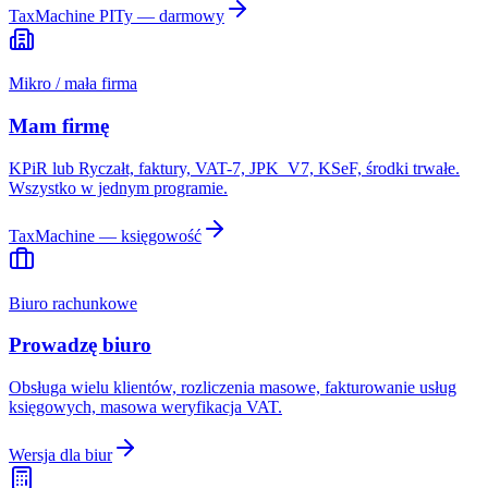
TaxMachine PITy — darmowy
Mikro / mała firma
Mam firmę
KPiR lub Ryczałt, faktury, VAT-7, JPK_V7, KSeF, środki trwałe.
Wszystko w jednym programie.
TaxMachine — księgowość
Biuro rachunkowe
Prowadzę biuro
Obsługa wielu klientów, rozliczenia masowe, fakturowanie usług
księgowych, masowa weryfikacja VAT.
Wersja dla biur