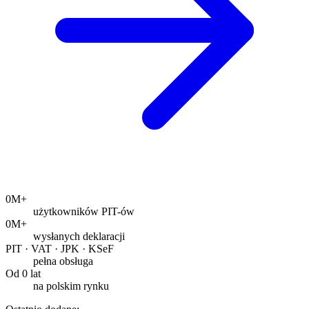
0
M+
użytkowników PIT-ów
0
M+
wysłanych deklaracji
PIT · VAT · JPK · KSeF
pełna obsługa
Od
0
lat
na polskim rynku