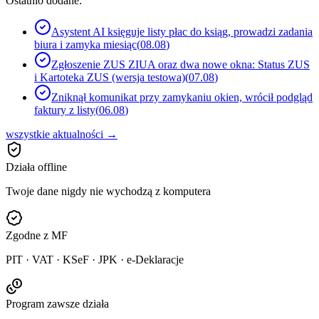
Ostatnio dodane:
Asystent AI księguje listy płac do ksiąg, prowadzi zadania
biura i zamyka miesiąc
(
08.08
)
Zgłoszenie ZUS ZIUA oraz dwa nowe okna: Status ZUS
i Kartoteka ZUS (wersja testowa)
(
07.08
)
Zniknął komunikat przy zamykaniu okien, wrócił podgląd
faktury z listy
(
06.08
)
wszystkie aktualności →
Działa offline
Twoje dane nigdy nie wychodzą z komputera
Zgodne z MF
PIT · VAT · KSeF · JPK · e-Deklaracje
Program zawsze działa