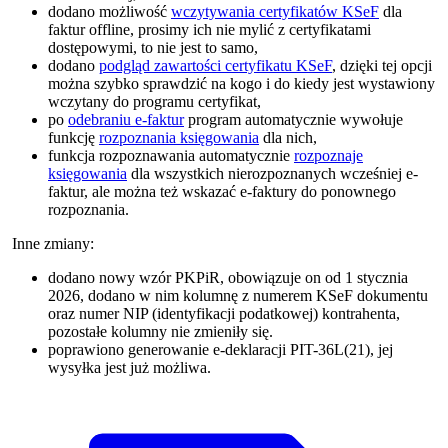
dodano możliwość
wczytywania certyfikatów KSeF
dla
faktur offline, prosimy ich nie mylić z certyfikatami
dostępowymi, to nie jest to samo,
dodano
podgląd zawartości certyfikatu KSeF
, dzięki tej opcji
można szybko sprawdzić na kogo i do kiedy jest wystawiony
wczytany do programu certyfikat,
po
odebraniu e-faktur
program automatycznie wywołuje
funkcję
rozpoznania księgowania
dla nich,
funkcja rozpoznawania automatycznie
rozpoznaje
księgowania
dla wszystkich nierozpoznanych wcześniej e-
faktur, ale można też wskazać e-faktury do ponownego
rozpoznania.
Inne zmiany:
dodano nowy wzór PKPiR, obowiązuje on od 1 stycznia
2026, dodano w nim kolumnę z numerem KSeF dokumentu
oraz numer NIP (identyfikacji podatkowej) kontrahenta,
pozostałe kolumny nie zmieniły się.
poprawiono generowanie e-deklaracji PIT-36L(21), jej
wysyłka jest już możliwa.