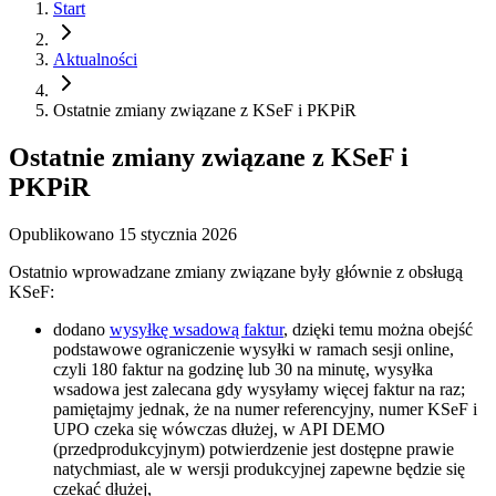
Start
Aktualności
Ostatnie zmiany związane z KSeF i PKPiR
Ostatnie zmiany związane z KSeF i
PKPiR
Opublikowano
15 stycznia 2026
Ostatnio wprowadzane zmiany związane były głównie z obsługą
KSeF:
dodano
wysyłkę wsadową faktur
, dzięki temu można obejść
podstawowe ograniczenie wysyłki w ramach sesji online,
czyli 180 faktur na godzinę lub 30 na minutę, wysyłka
wsadowa jest zalecana gdy wysyłamy więcej faktur na raz;
pamiętajmy jednak, że na numer referencyjny, numer KSeF i
UPO czeka się wówczas dłużej, w API DEMO
(przedprodukcyjnym) potwierdzenie jest dostępne prawie
natychmiast, ale w wersji produkcyjnej zapewne będzie się
czekać dłużej,