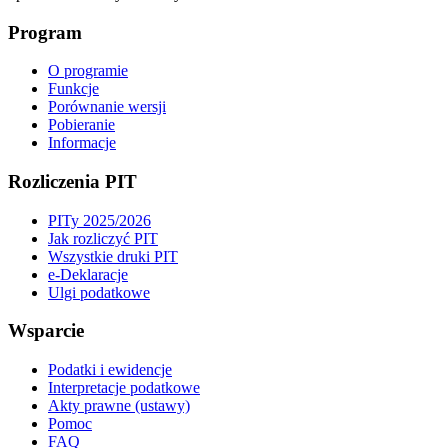
Program
O programie
Funkcje
Porównanie wersji
Pobieranie
Informacje
Rozliczenia PIT
PITy 2025/2026
Jak rozliczyć PIT
Wszystkie druki PIT
e-Deklaracje
Ulgi podatkowe
Wsparcie
Podatki i ewidencje
Interpretacje podatkowe
Akty prawne (ustawy)
Pomoc
FAQ