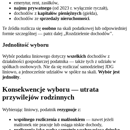
emerytur, rent, zasiłków,
najmu prywatnego
(od 2023 r. wyłącznie ryczałt),
dochodów z
kapitałów pieniężnych
(giełda),
dochodów ze
sprzedaży nieruchomości
.
Te źródła rozlicza się
osobno
na skali podatkowej lub odpowiedniej
formie szczególnej — patrz dalej „Rozdzielenie dochodów".
Jednolitość wyboru
Wybór podatku liniowego dotyczy
wszelkich
dochodów z
działalności gospodarczej podatnika — także tych z udziału w
spółkach osobowych. Nie da się rozliczać samodzielnej JDG
liniowo, a jednocześnie udziałów w spółce na skali.
Wybór jest
jednolity
.
Konsekwencje wyboru — utrata
przywilejów rodzinnych
Wybierając liniowy, podatnik
rezygnuje
z:
wspólnego rozliczenia z małżonkiem
— nawet jeżeli
małżonek nie pracuje lub osiąga niskie dochody,
rozliczenia jako osoba samotnie wychowująca dziecko
,