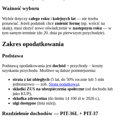
Ważność wyboru
Wybór dotyczy
całego roku
i
kolejnych lat
— nie trzeba
ponawiać. Jeżeli podatnik chce
zmienić formę
(np. wrócić na
skalę), musi złożyć nowe oświadczenie w
następnym roku
— w
tym samym terminie (do 20. dnia po pierwszym przychodzie).
Zakres opodatkowania
Podstawa
Podstawą opodatkowania jest
dochód
= przychody − koszty
uzyskania przychodu. Możliwe są dalsze pomniejszenia:
strata z lat ubiegłych
(5 lat, do 50% rocznie lub 5 mln
jednorazowo — zob.
Strata podatkowa
),
składki ZUS na ubezpieczenia społeczne
(od dochodu lub
jako KUP),
składka zdrowotna
(do limitu 14 100 zł w 2026 r.),
ulgi dostępne
(lista niżej).
Rozdzielenie dochodów — PIT-36L + PIT-37