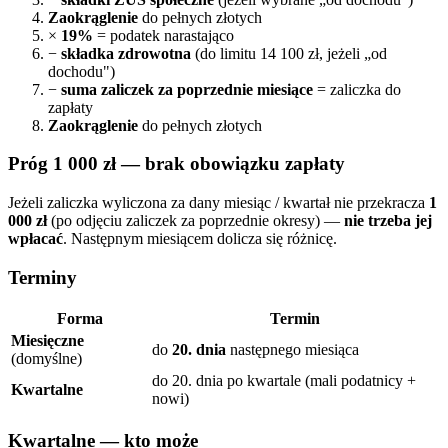
Zaokrąglenie
do pełnych złotych
×
19%
= podatek narastająco
−
składka zdrowotna
(do limitu 14 100 zł, jeżeli „od
dochodu")
−
suma zaliczek za poprzednie miesiące
= zaliczka do
zapłaty
Zaokrąglenie
do pełnych złotych
Próg 1 000 zł — brak obowiązku zapłaty
Jeżeli zaliczka wyliczona za dany miesiąc / kwartał nie przekracza
1
000 zł
(po odjęciu zaliczek za poprzednie okresy) —
nie trzeba jej
wpłacać
. Następnym miesiącem dolicza się różnicę.
Terminy
Forma
Termin
Miesięczne
do
20. dnia
następnego miesiąca
(domyślne)
do 20. dnia po kwartale (mali podatnicy +
Kwartalne
nowi)
Kwartalne — kto może