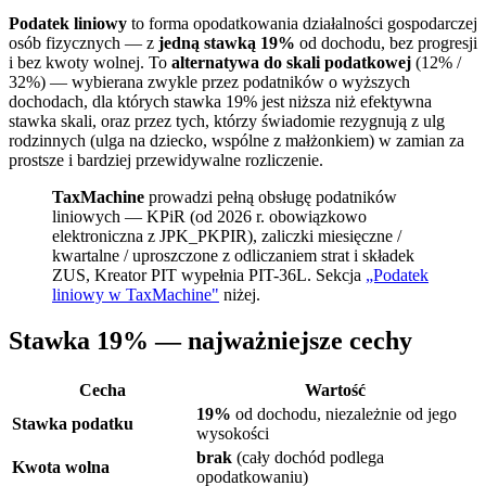
Podatek liniowy
to forma opodatkowania działalności gospodarczej
osób fizycznych — z
jedną stawką 19%
od dochodu, bez progresji
i bez kwoty wolnej. To
alternatywa do skali podatkowej
(12% /
32%) — wybierana zwykle przez podatników o wyższych
dochodach, dla których stawka 19% jest niższa niż efektywna
stawka skali, oraz przez tych, którzy świadomie rezygnują z ulg
rodzinnych (ulga na dziecko, wspólne z małżonkiem) w zamian za
prostsze i bardziej przewidywalne rozliczenie.
TaxMachine
prowadzi pełną obsługę podatników
liniowych — KPiR (od 2026 r. obowiązkowo
elektroniczna z JPK_PKPIR), zaliczki miesięczne /
kwartalne / uproszczone z odliczaniem strat i składek
ZUS, Kreator PIT wypełnia PIT-36L. Sekcja
„Podatek
liniowy w TaxMachine"
niżej.
Stawka 19% — najważniejsze cechy
Cecha
Wartość
19%
od dochodu, niezależnie od jego
Stawka podatku
wysokości
brak
(cały dochód podlega
Kwota wolna
opodatkowaniu)