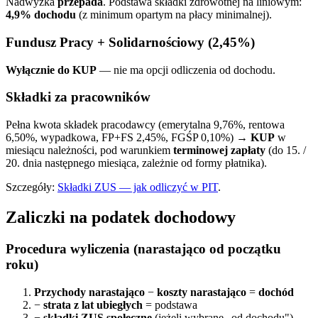
Nadwyżka
przepada
. Podstawa składki zdrowotnej na liniowym:
4,9% dochodu
(z minimum opartym na płacy minimalnej).
Fundusz Pracy + Solidarnościowy (2,45%)
Wyłącznie do KUP
— nie ma opcji odliczenia od dochodu.
Składki za pracowników
Pełna kwota składek pracodawcy (emerytalna 9,76%, rentowa
6,50%, wypadkowa, FP+FS 2,45%, FGŚP 0,10%) →
KUP
w
miesiącu należności, pod warunkiem
terminowej zapłaty
(do 15. /
20. dnia następnego miesiąca, zależnie od formy płatnika).
Szczegóły:
Składki ZUS — jak odliczyć w PIT
.
Zaliczki na podatek dochodowy
Procedura wyliczenia (narastająco od początku
roku)
Przychody narastająco
−
koszty narastająco
=
dochód
−
strata z lat ubiegłych
= podstawa
−
składki ZUS społeczne
(jeżeli wybrane „od dochodu")