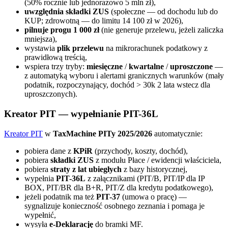
(50% rocznie lub jednorazowo 5 mln zł),
uwzględnia składki ZUS
(społeczne — od dochodu lub do
KUP; zdrowotną — do limitu 14 100 zł w 2026),
pilnuje progu 1 000 zł
(nie generuje przelewu, jeżeli zaliczka
mniejsza),
wystawia
plik przelewu
na mikrorachunek podatkowy z
prawidłową treścią,
wspiera trzy tryby:
miesięczne
/
kwartalne
/
uproszczone
—
z automatyką wyboru i alertami granicznych warunków (mały
podatnik, rozpoczynający, dochód > 30k 2 lata wstecz dla
uproszczonych).
Kreator PIT — wypełnianie PIT-36L
Kreator PIT
w
TaxMachine PITy 2025/2026
automatycznie:
pobiera dane z
KPiR
(przychody, koszty, dochód),
pobiera
składki ZUS
z modułu Płace / ewidencji właściciela,
pobiera
straty z lat ubiegłych
z bazy historycznej,
wypełnia
PIT-36L
z załącznikami (PIT/B, PIT/IP dla IP
BOX, PIT/BR dla B+R, PIT/Z dla kredytu podatkowego),
jeżeli podatnik ma też
PIT-37
(umowa o pracę) —
sygnalizuje konieczność osobnego zeznania i pomaga je
wypełnić,
wysyła
e-Deklarację
do bramki MF.