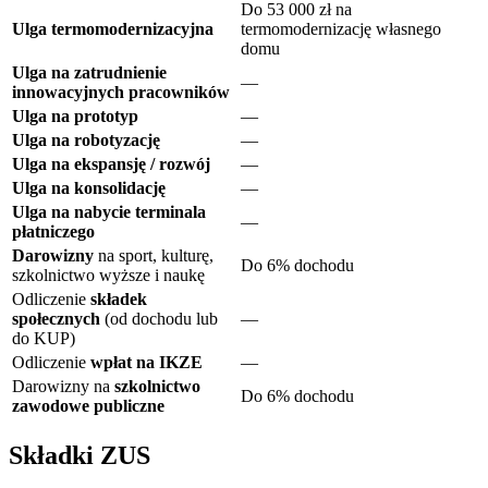
Do 53 000 zł na
Ulga termomodernizacyjna
termomodernizację własnego
domu
Ulga na zatrudnienie
—
innowacyjnych pracowników
Ulga na prototyp
—
Ulga na robotyzację
—
Ulga na ekspansję / rozwój
—
Ulga na konsolidację
—
Ulga na nabycie terminala
—
płatniczego
Darowizny
na sport, kulturę,
Do 6% dochodu
szkolnictwo wyższe i naukę
Odliczenie
składek
społecznych
(od dochodu lub
—
do KUP)
Odliczenie
wpłat na IKZE
—
Darowizny na
szkolnictwo
Do 6% dochodu
zawodowe publiczne
Składki ZUS