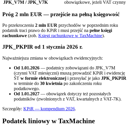
JPK_V7M / JPK_V7K
obowiązkowe, jeżeli VAT czynny
Próg 2 mln EUR — przejście na pełną księgowość
Po przekroczeniu
2 mln EUR
przychodów w poprzednim roku
podatnik traci prawo do KPiR i musi przejść na
pełne księgi
rachunkowe
(zob.
Księgi rachunkowe w TaxMachine
).
JPK_PKPIR od 1 stycznia 2026 r.
Najważniejsza zmiana w obowiązkach ewidencyjnych:
Od 1.01.2026
— podatnicy zobowiązani do JPK_V7M
(czynni VAT miesięczni) muszą prowadzić KPiR i ewidencję
ŚT
w formie elektronicznej
i przesyłać je jako
JPK_PKPIR
w terminie do
30 kwietnia
po zakończeniu roku
podatkowego.
Od 1.01.2027
— obowiązek dotyczy też pozostałych
podatników (zwolnionych z VAT, kwartalnych z VAT-7K).
Szczegóły:
KPiR — kompendium 2026
.
Podatek liniowy w TaxMachine