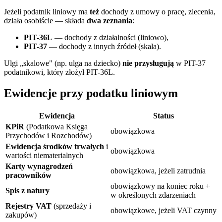
Jeżeli podatnik liniowy ma
też
dochody z umowy o pracę, zlecenia,
działa osobiście — składa
dwa zeznania
:
PIT-36L
— dochody z działalności (liniowo),
PIT-37
— dochody z innych źródeł (skala).
Ulgi „skalowe" (np. ulga na dziecko)
nie przysługują
w PIT-37
podatnikowi, który złożył PIT-36L.
Ewidencje przy podatku liniowym
Ewidencja
Status
KPiR
(Podatkowa Księga
obowiązkowa
Przychodów i Rozchodów)
Ewidencja środków trwałych
i
obowiązkowa
wartości niematerialnych
Karty wynagrodzeń
obowiązkowa, jeżeli zatrudnia
pracowników
obowiązkowy na koniec roku +
Spis z natury
w określonych zdarzeniach
Rejestry VAT
(sprzedaży i
obowiązkowe, jeżeli VAT czynny
zakupów)