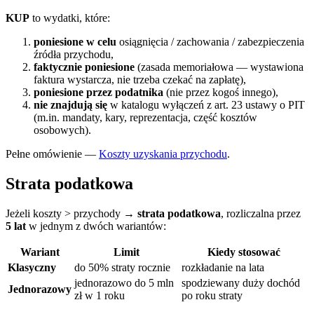
KUP
to wydatki, które:
poniesione w celu
osiągnięcia / zachowania / zabezpieczenia
źródła przychodu,
faktycznie poniesione
(zasada memoriałowa — wystawiona
faktura wystarcza, nie trzeba czekać na zapłatę),
poniesione przez podatnika
(nie przez kogoś innego),
nie znajdują się
w katalogu wyłączeń z art. 23 ustawy o PIT
(m.in. mandaty, kary, reprezentacja, część kosztów
osobowych).
Pełne omówienie —
Koszty uzyskania przychodu
.
Strata podatkowa
Jeżeli koszty > przychody →
strata podatkowa
, rozliczalna przez
5 lat
w jednym z dwóch wariantów:
Wariant
Limit
Kiedy stosować
Klasyczny
do 50% straty rocznie
rozkładanie na lata
jednorazowo do 5 mln
spodziewany duży dochód
Jednorazowy
zł w 1 roku
po roku straty