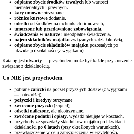
odpłatne zbycie środków trwałych
lub wartości
niematerialnych i prawnych,
kary umowne
otrzymane,
różnice kursowe
dodatnie,
odsetki
od środków na rachunkach firmowych,
umorzone lub przedawnione zobowiązania
,
świadczenia w naturze
i nieodpłatne świadczenia,
najem składników majątku
związanych z działalnością,
odpłatne zbycie składników majątku
pozostałych po
likwidacji działalności (z wyjątkami).
Katalog jest
otwarty
— przychodem może być każde przysporzenie
związane z działalnością.
Co NIE jest przychodem
pobrane
zaliczki
na poczet przyszłych dostaw (z wyjątkami
— patrz niżej),
pożyczki i kredyty
otrzymane,
zwrócone pożyczki
(kapitał),
odsetki naliczone
, ale nieotrzymane,
zwrócone podatki i opłaty
, wydatki nieujęte w kosztach,
przychody ze sprzedaży składników majątku po likwidacji
działalności
po 6 latach
(przy określonych warunkach),
przewłaszczenie w celu zabezpieczenia wierzytelności.