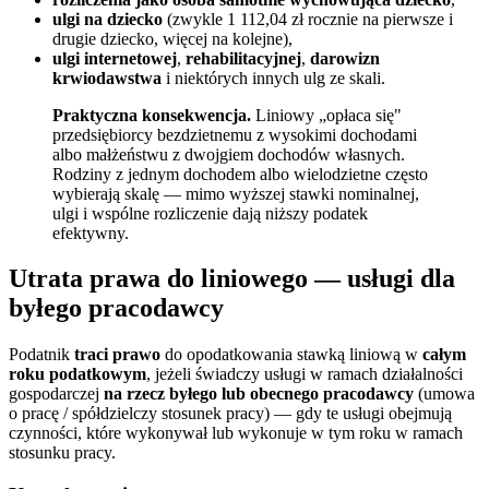
ulgi na dziecko
(zwykle 1 112,04 zł rocznie na pierwsze i
drugie dziecko, więcej na kolejne),
ulgi internetowej
,
rehabilitacyjnej
,
darowizn
krwiodawstwa
i niektórych innych ulg ze skali.
Praktyczna konsekwencja.
Liniowy „opłaca się"
przedsiębiorcy bezdzietnemu z wysokimi dochodami
albo małżeństwu z dwojgiem dochodów własnych.
Rodziny z jednym dochodem albo wielodzietne często
wybierają skalę — mimo wyższej stawki nominalnej,
ulgi i wspólne rozliczenie dają niższy podatek
efektywny.
Utrata prawa do liniowego — usługi dla
byłego pracodawcy
Podatnik
traci prawo
do opodatkowania stawką liniową w
całym
roku podatkowym
, jeżeli świadczy usługi w ramach działalności
gospodarczej
na rzecz byłego lub obecnego pracodawcy
(umowa
o pracę / spółdzielczy stosunek pracy) — gdy te usługi obejmują
czynności, które wykonywał lub wykonuje w tym roku w ramach
stosunku pracy.