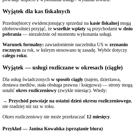
Wyjątek dla kas fiskalnych
Przedsiębiorcy ewidencjonujący sprzedaż na
kasie fiskalnej
mogą
(dobrowolnie) przyjąć, że
wszelkie wpłaty
są przychodami
w dniu
pobrania
— niezależnie od momentu wykonania usługi.
Warunek formalny:
zawiadomienie naczelnika US w
zeznaniu
rocznym
za rok, w którym stosowano tę zasadę. Wybór dotyczy
całego roku
.
Wyjątek — usługi rozliczane w okresach (ciągłe)
Dla usług świadczonych
w sposób ciągły
(najem, dzierżawa,
dostawa mediów, stała obsługa prawna / księgowa) — strony mogą
ustalić
okres rozliczeniowy
(zwykle miesiąc). Wtedy:
→
Przychód powstaje na ostatni dzień okresu rozliczeniowego
,
nie rzadziej niż raz w roku.
Okres rozliczeniowy nie może przekraczać
12 miesięcy
.
Przykład — Janina Kowalska (sprzątanie biura)