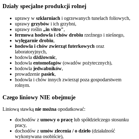
Działy specjalne produkcji rolnej
uprawy w
szklarniach
i ogrzewanych tunelach foliowych,
uprawy
grzybów
i ich grzybni,
uprawy roślin
„in vitro"
,
fermowa hodowla i chów drobiu
rzeźnego i nieśnego,
wylęgarnie drobiu
,
hodowla i chów zwierząt futerkowych
oraz
laboratoryjnych,
hodowla
dżdżownic
,
hodowla
entomofagów
(owadów pożytecznych),
hodowla
jedwabników
,
prowadzenie
pasiek
,
hodowla i chów innych zwierząt poza gospodarstwem
rolnym.
Czego liniowy NIE obejmuje
Liniową stawką
nie można
opodatkować:
dochodów z
umowy o pracę
lub spółdzielczego stosunku
pracy,
dochodów z
umów zlecenia / o dzieło
(działalność
wykonywana osobiście),