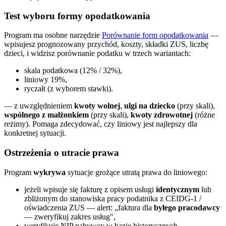
Test wyboru formy opodatkowania
Program ma osobne narzędzie
Porównanie form opodatkowania
—
wpisujesz prognozowany przychód, koszty, składki ZUS, liczbę
dzieci, i widzisz porównanie podatku w trzech wariantach:
skala podatkowa (12% / 32%),
liniowy 19%,
ryczałt (z wyborem stawki).
— z uwzględnieniem
kwoty wolnej
,
ulgi na dziecko
(przy skali),
wspólnego z małżonkiem
(przy skali),
kwoty zdrowotnej
(różne
reżimy). Pomaga zdecydować, czy liniowy jest najlepszy dla
konkretnej sytuacji.
Ostrzeżenia o utracie prawa
Program
wykrywa
sytuacje grożące utratą prawa do liniowego:
jeżeli wpisuje się fakturę z opisem usługi
identycznym
lub
zbliżonym do stanowiska pracy podatnika z CEIDG-1 /
oświadczenia ZUS — alert: „faktura dla
byłego pracodawcy
— zweryfikuj zakres usług",
weryfikuje NIP nabywcy w bazie historycznych