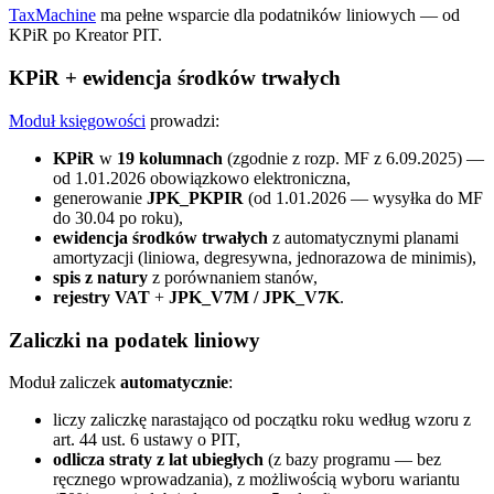
TaxMachine
ma pełne wsparcie dla podatników liniowych — od
KPiR po Kreator PIT.
KPiR + ewidencja środków trwałych
Moduł księgowości
prowadzi:
KPiR
w
19 kolumnach
(zgodnie z rozp. MF z 6.09.2025) —
od 1.01.2026 obowiązkowo elektroniczna,
generowanie
JPK_PKPIR
(od 1.01.2026 — wysyłka do MF
do 30.04 po roku),
ewidencja środków trwałych
z automatycznymi planami
amortyzacji (liniowa, degresywna, jednorazowa de minimis),
spis z natury
z porównaniem stanów,
rejestry VAT
+
JPK_V7M / JPK_V7K
.
Zaliczki na podatek liniowy
Moduł zaliczek
automatycznie
:
liczy zaliczkę narastająco od początku roku według wzoru z
art. 44 ust. 6 ustawy o PIT,
odlicza straty z lat ubiegłych
(z bazy programu — bez
ręcznego wprowadzania), z możliwością wyboru wariantu