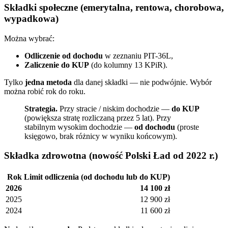
Składki społeczne (emerytalna, rentowa, chorobowa,
wypadkowa)
Można wybrać:
Odliczenie od dochodu
w zeznaniu PIT-36L,
Zaliczenie do KUP
(do kolumny 13 KPiR).
Tylko
jedna metoda
dla danej składki — nie podwójnie. Wybór
można robić rok do roku.
Strategia.
Przy stracie / niskim dochodzie —
do KUP
(powiększa stratę rozliczaną przez 5 lat). Przy
stabilnym wysokim dochodzie —
od dochodu
(proste
księgowo, brak różnicy w wyniku końcowym).
Składka zdrowotna (nowość Polski Ład od 2022 r.)
Rok
Limit odliczenia (od dochodu lub do KUP)
2026
14 100 zł
2025
12 900 zł
2024
11 600 zł