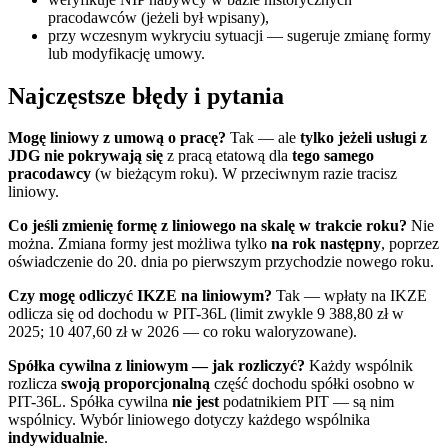
pracodawców (jeżeli był wpisany),
przy wczesnym wykryciu sytuacji — sugeruje zmianę formy
lub modyfikację umowy.
Najczęstsze błędy i pytania
Mogę liniowy z umową o pracę?
Tak — ale
tylko jeżeli usługi z
JDG nie pokrywają się
z pracą etatową dla
tego samego
pracodawcy
(w bieżącym roku). W przeciwnym razie tracisz
liniowy.
Co jeśli zmienię formę z liniowego na skalę w trakcie roku?
Nie
można. Zmiana formy jest możliwa tylko
na rok następny
, poprzez
oświadczenie do 20. dnia po pierwszym przychodzie nowego roku.
Czy mogę odliczyć IKZE na liniowym?
Tak — wpłaty na IKZE
odlicza się od dochodu w PIT-36L (limit zwykle 9 388,80 zł w
2025; 10 407,60 zł w 2026 — co roku waloryzowane).
Spółka cywilna z liniowym — jak rozliczyć?
Każdy wspólnik
rozlicza
swoją proporcjonalną
część dochodu spółki osobno w
PIT-36L. Spółka cywilna
nie jest
podatnikiem PIT — są nim
wspólnicy. Wybór liniowego dotyczy każdego wspólnika
indywidualnie
.