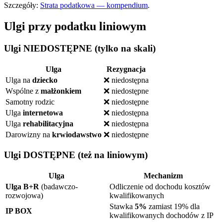
Szczegóły:
Strata podatkowa — kompendium
.
Ulgi przy podatku liniowym
Ulgi NIEDOSTĘPNE (tylko na skali)
Ulga
Rezygnacja
Ulga na
dziecko
❌ niedostępna
Wspólne z
małżonkiem
❌ niedostępne
Samotny rodzic
❌ niedostępne
Ulga
internetowa
❌ niedostępna
Ulga
rehabilitacyjna
❌ niedostępna
Darowizny na
krwiodawstwo
❌ niedostępne
Ulgi DOSTĘPNE (też na liniowym)
Ulga
Mechanizm
Ulga B+R
(badawczo-
Odliczenie od dochodu kosztów
rozwojowa)
kwalifikowanych
Stawka
5%
zamiast 19% dla
IP BOX
kwalifikowanych dochodów z IP