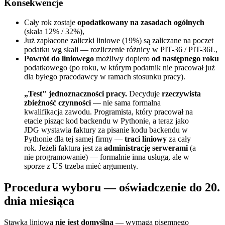
Konsekwencje
Cały rok zostaje
opodatkowany na zasadach ogólnych
(skala 12% / 32%),
Już zapłacone zaliczki liniowe (19%) są zaliczane na poczet
podatku wg skali — rozliczenie różnicy w PIT-36 / PIT-36L,
Powrót do liniowego
możliwy dopiero
od następnego roku
podatkowego (po roku, w którym podatnik nie pracował już
dla byłego pracodawcy w ramach stosunku pracy).
„Test" jednoznaczności pracy.
Decyduje
rzeczywista
zbieżność czynności
— nie sama formalna
kwalifikacja zawodu. Programista, który pracował na
etacie pisząc kod backendu w Pythonie, a teraz jako
JDG wystawia faktury za pisanie kodu backendu w
Pythonie dla tej samej firmy —
traci liniowy
za cały
rok. Jeżeli faktura jest za
administrację serwerami
(a
nie programowanie) — formalnie inna usługa, ale w
sporze z US trzeba mieć argumenty.
Procedura wyboru — oświadczenie do 20.
dnia miesiąca
Stawka liniowa
nie jest domyślna
— wymaga pisemnego