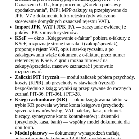
Oznaczenia GTU, kody procedur, „Korekta podstawy
opodatkowania", IMP i MPP-zakupy są przepisywane do
JPK_V7 z dokumentu lub z rejestru (gdy włączono
stosowanie domyślnych oznaczeń rejestru VAT).
Import JPK_VAT i JPK_FA
— zaczytanie ewidencji z
plików JPK z innych systemów.
KSeF
— okno „Księgowanie e-faktur" pobiera e-faktury z
KSeF, rozpoznaje stronę transakcji (zakup/sprzedaż),
proponuje rejestr VAT, opis i stawkę ryczałtu, a po
zaksięgowaniu wiąże dokument z e-fakturą przez numer
referencyjny KSeF. Z gridu można filtrować na
zakupy/sprzedaże, masowo zaznaczać i ponownie
rozpoznawać.
Zaliczki PIT i ryczałt
— moduł zaliczek pobiera przychody,
koszty (KPiR) lub przychody w stawkach (ryczałt)
bezpośrednio z ksiąg; wyniki są przepisywane do rocznych
zeznań PIT-36, PIT-36L i PIT-28.
Księgi rachunkowe (KR)
— okno księgowania faktur w
trybie KR pozwala wybrać konta księgowe (przychody,
sprzedaż towarów/usług, VAT należny, kasa, rachunek
bieżący, syntetyczne konto kontrahentów) i dzienniki
(przychody, kasa, bank) — wspólny model dokumentu dla
obu form.
Moduł płacowy
— dokumenty wynagrodzeń trafiają
automatycznie do kolumny 13 KPiR; moduł wystawia