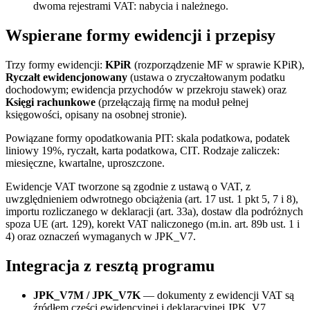
dwoma rejestrami VAT: nabycia i należnego.
Wspierane formy ewidencji i przepisy
Trzy formy ewidencji:
KPiR
(rozporządzenie MF w sprawie KPiR),
Ryczałt ewidencjonowany
(ustawa o zryczałtowanym podatku
dochodowym; ewidencja przychodów w przekroju stawek) oraz
Księgi rachunkowe
(przełączają firmę na moduł pełnej
księgowości, opisany na osobnej stronie).
Powiązane formy opodatkowania PIT: skala podatkowa, podatek
liniowy 19%, ryczałt, karta podatkowa, CIT. Rodzaje zaliczek:
miesięczne, kwartalne, uproszczone.
Ewidencje VAT tworzone są zgodnie z ustawą o VAT, z
uwzględnieniem odwrotnego obciążenia (art. 17 ust. 1 pkt 5, 7 i 8),
importu rozliczanego w deklaracji (art. 33a), dostaw dla podróżnych
spoza UE (art. 129), korekt VAT naliczonego (m.in. art. 89b ust. 1 i
4) oraz oznaczeń wymaganych w JPK_V7.
Integracja z resztą programu
JPK_V7M / JPK_V7K
— dokumenty z ewidencji VAT są
źródłem części ewidencyjnej i deklaracyjnej JPK_V7.