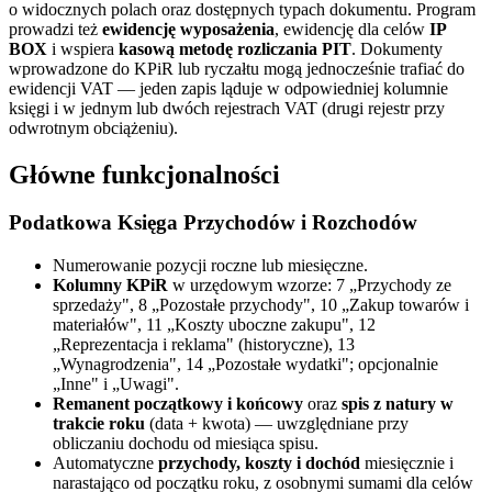
o widocznych polach oraz dostępnych typach dokumentu. Program
prowadzi też
ewidencję wyposażenia
, ewidencję dla celów
IP
BOX
i wspiera
kasową metodę rozliczania PIT
. Dokumenty
wprowadzone do KPiR lub ryczałtu mogą jednocześnie trafiać do
ewidencji VAT — jeden zapis ląduje w odpowiedniej kolumnie
księgi i w jednym lub dwóch rejestrach VAT (drugi rejestr przy
odwrotnym obciążeniu).
Główne funkcjonalności
Podatkowa Księga Przychodów i Rozchodów
Numerowanie pozycji roczne lub miesięczne.
Kolumny KPiR
w urzędowym wzorze: 7 „Przychody ze
sprzedaży", 8 „Pozostałe przychody", 10 „Zakup towarów i
materiałów", 11 „Koszty uboczne zakupu", 12
„Reprezentacja i reklama" (historyczne), 13
„Wynagrodzenia", 14 „Pozostałe wydatki"; opcjonalnie
„Inne" i „Uwagi".
Remanent początkowy i końcowy
oraz
spis z natury w
trakcie roku
(data + kwota) — uwzględniane przy
obliczaniu dochodu od miesiąca spisu.
Automatyczne
przychody, koszty i dochód
miesięcznie i
narastająco od początku roku, z osobnymi sumami dla celów