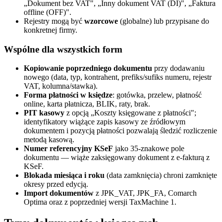
„Dokument bez VAT", „Inny dokument VAT (DI)", „Faktura
offline (OFF)".
Rejestry mogą być
wzorcowe
(globalne) lub przypisane do
konkretnej firmy.
Wspólne dla wszystkich form
Kopiowanie poprzedniego dokumentu
przy dodawaniu
nowego (data, typ, kontrahent, prefiks/sufiks numeru, rejestr
VAT, kolumna/stawka).
Forma płatności w księdze
: gotówka, przelew, płatność
online, karta płatnicza, BLIK, raty, brak.
PIT kasowy
z opcją „Koszty księgowane z płatności";
identyfikatory wiążące zapis kasowy ze źródłowym
dokumentem i pozycją płatności pozwalają śledzić rozliczenie
metodą kasową.
Numer referencyjny KSeF
jako 35-znakowe pole
dokumentu — wiąże zaksięgowany dokument z e-fakturą z
KSeF.
Blokada miesiąca i roku
(data zamknięcia) chroni zamknięte
okresy przed edycją.
Import dokumentów
z JPK_VAT, JPK_FA, Comarch
Optima oraz z poprzedniej wersji TaxMachine 1.