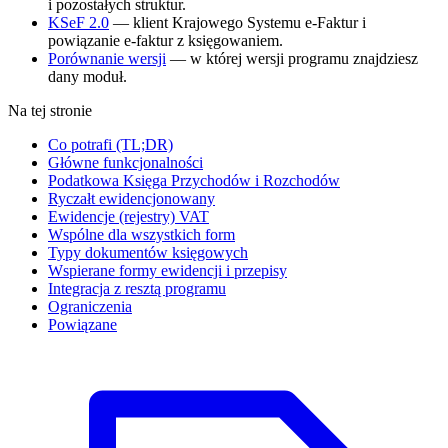
i pozostałych struktur.
KSeF 2.0
— klient Krajowego Systemu e-Faktur i
powiązanie e-faktur z księgowaniem.
Porównanie wersji
— w której wersji programu znajdziesz
dany moduł.
Na tej stronie
Co potrafi (TL;DR)
Główne funkcjonalności
Podatkowa Księga Przychodów i Rozchodów
Ryczałt ewidencjonowany
Ewidencje (rejestry) VAT
Wspólne dla wszystkich form
Typy dokumentów księgowych
Wspierane formy ewidencji i przepisy
Integracja z resztą programu
Ograniczenia
Powiązane