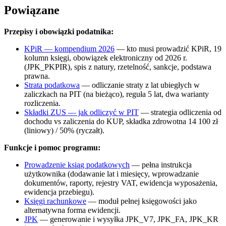
Powiązane
Przepisy i obowiązki podatnika:
KPiR — kompendium 2026
— kto musi prowadzić KPiR, 19
kolumn księgi, obowiązek elektroniczny od 2026 r.
(JPK_PKPIR), spis z natury, rzetelność, sankcje, podstawa
prawna.
Strata podatkowa
— odliczanie straty z lat ubiegłych w
zaliczkach na PIT (na bieżąco), reguła 5 lat, dwa warianty
rozliczenia.
Składki ZUS — jak odliczyć w PIT
— strategia odliczenia od
dochodu vs zaliczenia do KUP, składka zdrowotna 14 100 zł
(liniowy) / 50% (ryczałt).
Funkcje i pomoc programu:
Prowadzenie ksiąg podatkowych
— pełna instrukcja
użytkownika (dodawanie lat i miesięcy, wprowadzanie
dokumentów, raporty, rejestry VAT, ewidencja wyposażenia,
ewidencja przebiegu).
Księgi rachunkowe
— moduł pełnej księgowości jako
alternatywna forma ewidencji.
JPK
— generowanie i wysyłka JPK_V7, JPK_FA, JPK_KR