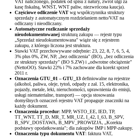
VAT naliczonego, podatek od spisu z natury, zwrot ulgi za
kasę fiskalną, WNŚT, WNT paliw, niezwrócona kaucja).
Częściowe odliczenie VAT
wg współczynnika struktury
sprzedaży z automatycznym rozdzielaniem netto/VAT na
odliczany i nieodliczany.
Automatyczne rozliczanie sprzedaży
nieudokumentowanej
strukturą zakupu — rejestr typu
„Sprzedaż nieudokumentowana" wiąże się z rejestrem
zakupu, z którego liczona jest struktura.
Stawki VAT przechowywane odrębnie: 23, 22, 8, 7, 6, 5, 4,
3% plus 0%, ZW, NP, „bez odliczenia" (BO), „bez odliczenia
ze struktury sprzedaży" (BO S.ZW) i „odwrotne obciążenie"
(NettoOO). Stawki 22% i 7% zachowane dla korekt sprzed
2011 r.
Oznaczenia GTU_01 – GTU_13
definiowalne na rejestrze
(alkohol, paliwa, oleje, tytoń, odpady z zał. 15, elektronika,
pojazdy, metale, leki, nieruchomości, uprawnienia do emisji,
usługi niematerialne, transport) — opcja stosowania
domyślnych oznaczeń rejestru VAT propaguje znaczniki na
każdy dokument.
Oznaczenia procedur
: MPP, WSTO_EE, IED, TP,
TT_WNT, TT_D, MR_T, MR_UZ, I_42, I_63, B_SPV,
B_SPV_DOSTAWA, B_MPV_PROWIZJA, „Korekta
podstawy opodatkowania"; dla zakupów IMP i MPP-zakupy.
Oznaczenia typu dokumentu VAT
: faktura VAT,