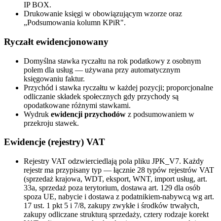
IP BOX.
Drukowanie księgi w obowiązującym wzorze oraz
„Podsumowania kolumn KPiR".
Ryczałt ewidencjonowany
Domyślna stawka ryczałtu na rok podatkowy z osobnym
polem dla usług — używana przy automatycznym
księgowaniu faktur.
Przychód i stawka ryczałtu w każdej pozycji; proporcjonalne
odliczanie składek społecznych gdy przychody są
opodatkowane różnymi stawkami.
Wydruk
ewidencji przychodów
z podsumowaniem w
przekroju stawek.
Ewidencje (rejestry) VAT
Rejestry VAT odzwierciedlają pola pliku JPK_V7. Każdy
rejestr ma przypisany typ — łącznie 28 typów rejestrów VAT
(sprzedaż krajowa, WDT, eksport, WNT, import usług, art.
33a, sprzedaż poza terytorium, dostawa art. 129 dla osób
spoza UE, nabycie i dostawa z podatnikiem-nabywcą wg art.
17 ust. 1 pkt 5 i 7/8, zakupy zwykłe i środków trwałych,
zakupy odliczane strukturą sprzedaży, cztery rodzaje korekt