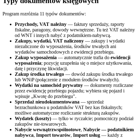
Typy dokumentów księgowych
Program rozróżnia 11 typów dokumentów:
Przychody, VAT należny
— faktury sprzedaży, raporty
fiskalne, paragony, dowody wewnętrzne. Tu też VAT należny
od WNT i innych nabyć z podatnikiem-nabywcą.
Zakupy, wydatki, VAT naliczony
— zakupy i wydatki
niezaliczone do wyposażenia, środków trwałych ani
wydatków samochodowych z ewidencji przebiegu.
Zakup wyposażenia
— automatycznie trafia do
ewidencji
wyposażenia
; pozycję uzupełnia się o miejsce użytkowania,
datę i przyczynę likwidacji.
Zakup środka trwałego
— dowód zakupu środka trwałego
lub WNiP (połączenie z modułem środków trwałych).
Wydatki na samochód prywatny
— dokumenty rozliczane
przez ewidencję przebiegu pojazdu; wybiera się pojazd i
wpisuje „Kwotę do przebiegu".
Sprzedaż nieudokumentowana
— sprzedaż
bezrachunkowa u podatników VAT bez kas fiskalnych;
możliwe automatyczne rozliczanie strukturą zakupów.
Wydatek (koszty)
— tylko w ryczałcie; pomocniczy podział
zakupów nie-towarowych.
Nabycie wewnątrzwspólnotowe
,
Nabycie — podatnikiem
nabywca
,
Import towarów
,
Import usług
— każdy z