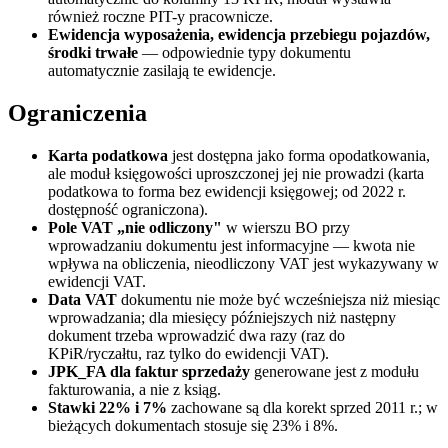
również roczne PIT-y pracownicze.
Ewidencja wyposażenia, ewidencja przebiegu pojazdów,
środki trwałe
— odpowiednie typy dokumentu
automatycznie zasilają te ewidencje.
Ograniczenia
Karta podatkowa
jest dostępna jako forma opodatkowania,
ale moduł księgowości uproszczonej jej nie prowadzi (karta
podatkowa to forma bez ewidencji księgowej; od 2022 r.
dostępność ograniczona).
Pole VAT „nie odliczony"
w wierszu BO przy
wprowadzaniu dokumentu jest informacyjne — kwota nie
wpływa na obliczenia, nieodliczony VAT jest wykazywany w
ewidencji VAT.
Data VAT
dokumentu nie może być wcześniejsza niż miesiąc
wprowadzania; dla miesięcy późniejszych niż następny
dokument trzeba wprowadzić dwa razy (raz do
KPiR/ryczałtu, raz tylko do ewidencji VAT).
JPK_FA dla faktur sprzedaży
generowane jest z modułu
fakturowania, a nie z ksiąg.
Stawki 22% i 7%
zachowane są dla korekt sprzed 2011 r.; w
bieżących dokumentach stosuje się 23% i 8%.