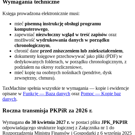
Wymagania techniczne
Księga prowadzona elektronicznie musi:
mieć
pisemną instrukcję obsługi programu
komputerowego
,
zapewniać
niezwłoczny wgląd w treść zapisów
oraz
możliwość
wydrukowania danych w porządku
chronologicznym
,
chronić dane
przed zniszczeniem lub zniekształceniem
,
dokumenty księgowe przechowywać jako pliki (PDF) w
dedykowanych folderach, w porządku chronologicznym, z
podziałem na okresy rozliczeniowe,
mieć kopię na osobnych nośnikach (pendrive, dysk
zewnętrzny, chmura).
TaxMachine spełnia wszystkie te wymagania — kopie i ewidencje
opisane w
Funkcje — Baza danych
oraz
Pomoc — Kopie baz
danych
.
Roczna transmisja PKPiR za 2026 r.
Wymagana
do 30 kwietnia 2027 r.
w postaci pliku
JPK_PKPIR
odpowiadającego strukturze logicznej z Załącznika nr 1 do
Rozporządzenia Ministra Finansów i Gospodarki z 6 września 2025