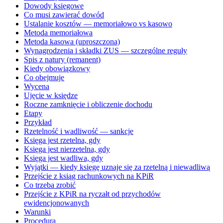
Dowody księgowe
Co musi zawierać dowód
Ustalanie kosztów — memoriałowo vs kasowo
Metoda memoriałowa
Metoda kasowa (uproszczona)
Wynagrodzenia i składki ZUS — szczególne reguły
Spis z natury (remanent)
Kiedy obowiązkowy
Co obejmuje
Wycena
Ujęcie w księdze
Roczne zamknięcie i obliczenie dochodu
Etapy
Przykład
Rzetelność i wadliwość — sankcje
Księga jest rzetelna, gdy
Księga jest nierzetelna, gdy
Księga jest wadliwa, gdy
Wyjątki — kiedy księgę uznaje się za rzetelną i niewadliwą
Przejście z ksiąg rachunkowych na KPiR
Co trzeba zrobić
Przejście z KPiR na ryczałt od przychodów
ewidencjonowanych
Warunki
Procedura