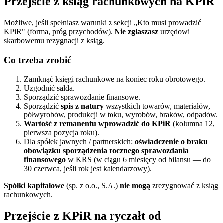
Przejście z ksiąg rachunkowych na KPiR
Możliwe, jeśli spełniasz warunki z sekcji „Kto musi prowadzić
KPiR" (forma, próg przychodów).
Nie zgłaszasz
urzędowi
skarbowemu rezygnacji z ksiąg.
Co trzeba zrobić
Zamknąć księgi rachunkowe na koniec roku obrotowego.
Uzgodnić salda.
Sporządzić sprawozdanie finansowe.
Sporządzić
spis z natury
wszystkich towarów, materiałów,
półwyrobów, produkcji w toku, wyrobów, braków, odpadów.
Wartość z remanentu wprowadzić do KPiR
(kolumna 12,
pierwsza pozycja roku).
Dla spółek jawnych / partnerskich:
oświadczenie o braku
obowiązku sporządzenia rocznego sprawozdania
finansowego
w KRS (w ciągu 6 miesięcy od bilansu — do
30 czerwca, jeśli rok jest kalendarzowy).
Spółki kapitałowe
(sp. z o.o., S.A.)
nie mogą
zrezygnować z ksiąg
rachunkowych.
Przejście z KPiR na ryczałt od