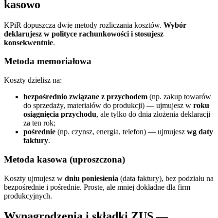
kasowo
KPiR dopuszcza dwie metody rozliczania kosztów.
Wybór
deklarujesz w polityce rachunkowości i stosujesz
konsekwentnie
.
Metoda memoriałowa
Koszty dzielisz na:
bezpośrednio związane z przychodem
(np. zakup towarów
do sprzedaży, materiałów do produkcji) — ujmujesz w
roku
osiągnięcia przychodu
, ale tylko do dnia złożenia deklaracji
za ten rok;
pośrednie
(np. czynsz, energia, telefon) — ujmujesz
wg daty
faktury
.
Metoda kasowa (uproszczona)
Koszty ujmujesz w
dniu poniesienia
(data faktury), bez podziału na
bezpośrednie i pośrednie. Proste, ale mniej dokładne dla firm
produkcyjnych.
Wynagrodzenia i składki ZUS —