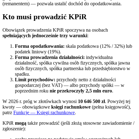
(remanentem) — pozwala ustalić dochód do opodatkowania.
Kto musi prowadzić KPiR
Obowiązek prowadzenia KPiR spoczywa na osobach
spełniających jednocześnie trzy warunki
:
Forma opodatkowania:
skala podatkowa (12% / 32%) lub
podatek liniowy (19%).
Forma prowadzenia działalności:
indywidualna
działalność, spółka cywilna osób fizycznych, spółka jawna
osób fizycznych, spółka partnerska lub przedsiębiorstwo w
spadku.
Limit przychodów:
przychody netto z działalności
gospodarczej (bez VAT) — albo przychody spółki — w
poprzednim roku
nie przekroczyły 2,5 mln euro
.
W 2026 r. próg w złotówkach wynosi
10 646 500 zł
. Powyżej tej
kwoty — obowiązkowe
księgi rachunkowe
(pełna księgowość),
patrz
Funkcje — Księgi rachunkowe
.
KPiR
mogą
także prowadzić (jeśli złożą stosowne zawiadomienie /
zgłoszenie):