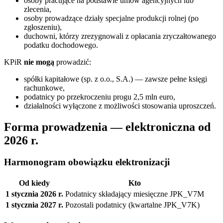
osoby pracujące na podstawie umów agencyjnych lub
zlecenia,
osoby prowadzące działy specjalne produkcji rolnej (po
zgłoszeniu),
duchowni, którzy zrezygnowali z opłacania zryczałtowanego
podatku dochodowego.
KPiR
nie mogą
prowadzić:
spółki kapitałowe (sp. z o.o., S.A.) — zawsze pełne księgi
rachunkowe,
podatnicy po przekroczeniu progu 2,5 mln euro,
działalności wyłączone z możliwości stosowania uproszczeń.
Forma prowadzenia — elektroniczna od
2026 r.
Harmonogram obowiązku elektronizacji
Od kiedy
Kto
1 stycznia 2026 r.
Podatnicy składający miesięczne JPK_V7M
1 stycznia 2027 r.
Pozostali podatnicy (kwartalne JPK_V7K)