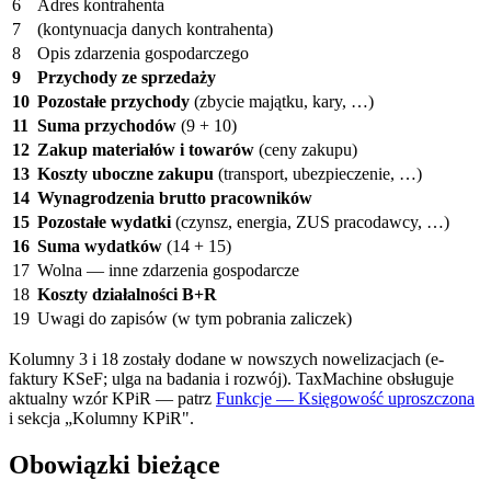
6
Adres kontrahenta
7
(kontynuacja danych kontrahenta)
8
Opis zdarzenia gospodarczego
9
Przychody ze sprzedaży
10
Pozostałe przychody
(zbycie majątku, kary, …)
11
Suma przychodów
(9 + 10)
12
Zakup materiałów i towarów
(ceny zakupu)
13
Koszty uboczne zakupu
(transport, ubezpieczenie, …)
14
Wynagrodzenia brutto pracowników
15
Pozostałe wydatki
(czynsz, energia, ZUS pracodawcy, …)
16
Suma wydatków
(14 + 15)
17
Wolna — inne zdarzenia gospodarcze
18
Koszty działalności B+R
19
Uwagi do zapisów (w tym pobrania zaliczek)
Kolumny 3 i 18 zostały dodane w nowszych nowelizacjach (e-
faktury KSeF; ulga na badania i rozwój). TaxMachine obsługuje
aktualny wzór KPiR — patrz
Funkcje — Księgowość uproszczona
i sekcja „Kolumny KPiR".
Obowiązki bieżące