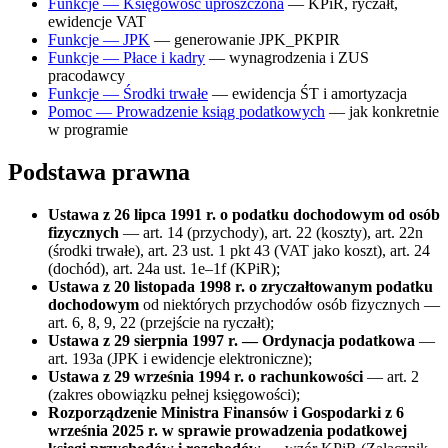
Funkcje — Księgowość uproszczona
— KPiR, ryczałt,
ewidencje VAT
Funkcje — JPK
— generowanie JPK_PKPIR
Funkcje — Płace i kadry
— wynagrodzenia i ZUS
pracodawcy
Funkcje — Środki trwałe
— ewidencja ŚT i amortyzacja
Pomoc — Prowadzenie ksiąg podatkowych
— jak konkretnie
w programie
Podstawa prawna
Ustawa z 26 lipca 1991 r. o podatku dochodowym od osób
fizycznych
— art. 14 (przychody), art. 22 (koszty), art. 22n
(środki trwałe), art. 23 ust. 1 pkt 43 (VAT jako koszt), art. 24
(dochód), art. 24a ust. 1e–1f (KPiR);
Ustawa z 20 listopada 1998 r. o zryczałtowanym podatku
dochodowym
od niektórych przychodów osób fizycznych —
art. 6, 8, 9, 22 (przejście na ryczałt);
Ustawa z 29 sierpnia 1997 r. — Ordynacja podatkowa
—
art. 193a (JPK i ewidencje elektroniczne);
Ustawa z 29 września 1994 r. o rachunkowości
— art. 2
(zakres obowiązku pełnej księgowości);
Rozporządzenie Ministra Finansów i Gospodarki z 6
września 2025 r. w sprawie prowadzenia podatkowej