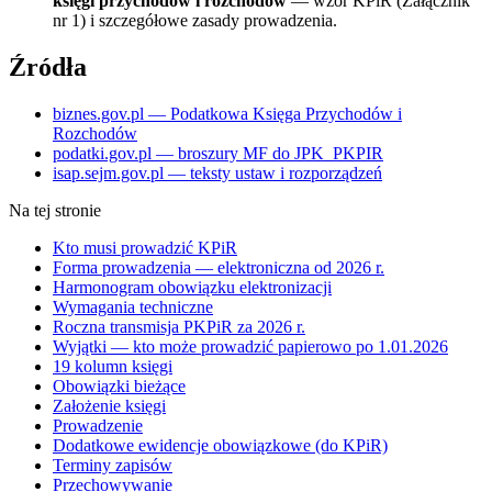
księgi przychodów i rozchodów
— wzór KPiR (Załącznik
nr 1) i szczegółowe zasady prowadzenia.
Źródła
biznes.gov.pl — Podatkowa Księga Przychodów i
Rozchodów
podatki.gov.pl — broszury MF do JPK_PKPIR
isap.sejm.gov.pl — teksty ustaw i rozporządzeń
Na tej stronie
Kto musi prowadzić KPiR
Forma prowadzenia — elektroniczna od 2026 r.
Harmonogram obowiązku elektronizacji
Wymagania techniczne
Roczna transmisja PKPiR za 2026 r.
Wyjątki — kto może prowadzić papierowo po 1.01.2026
19 kolumn księgi
Obowiązki bieżące
Założenie księgi
Prowadzenie
Dodatkowe ewidencje obowiązkowe (do KPiR)
Terminy zapisów
Przechowywanie