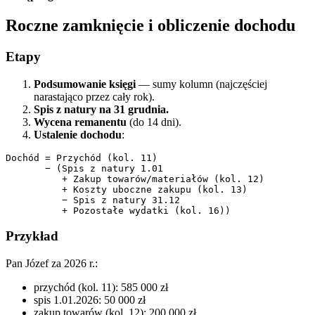
Roczne zamknięcie i obliczenie dochodu
Etapy
Podsumowanie księgi
— sumy kolumn (najczęściej
narastająco przez cały rok).
Spis z natury na 31 grudnia.
Wycena remanentu
(do 14 dni).
Ustalenie dochodu
:
Dochód = Przychód (kol. 11)

       − (Spis z natury 1.01

          + Zakup towarów/materiałów (kol. 12)

          + Koszty uboczne zakupu (kol. 13)

          − Spis z natury 31.12

Przykład
Pan Józef za 2026 r.:
przychód (kol. 11): 585 000 zł
spis 1.01.2026: 50 000 zł
zakup towarów (kol. 12): 200 000 zł