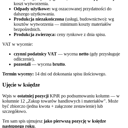
koszt wytworzenia.
Odpady użytkowe:
wg oszacowanej przydatności do
dalszego użytkowania.
Produkcja niezakończona
(usługi, budownictwo): wg
kosztów wytworzenia — minimum koszty materiałów
bezpośrednich.
Produkcja zwierzęca:
ceny rynkowe z dnia spisu.
VAT w wycenie:
czynni podatnicy VAT
— wycena
netto
(gdy przysługuje
odliczenie),
pozostali
— wycena
brutto
.
Termin wyceny:
14 dni od dokonania spisu ilościowego.
Ujęcie w księdze
Wpis w
ostatniej pozycji
KPiR po podsumowaniu kolumn — w
kolumnie 12 „Zakup towarów handlowych i materiałów". Może
być zbiorczo (jedna kwota + załączone zestawienie) lub
szczegółowo.
Ten sam spis ujmujesz
jako pierwszą pozycję w księdze
następnego roku
.