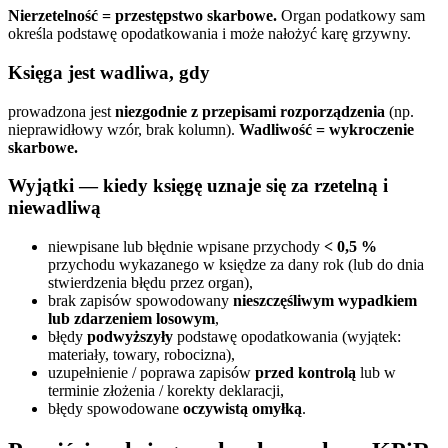
Nierzetelność = przestępstwo skarbowe.
Organ podatkowy sam
określa podstawę opodatkowania i może nałożyć karę grzywny.
Księga jest
wadliwa
, gdy
prowadzona jest
niezgodnie z przepisami rozporządzenia
(np.
nieprawidłowy wzór, brak kolumn).
Wadliwość = wykroczenie
skarbowe.
Wyjątki — kiedy księgę uznaje się za rzetelną i
niewadliwą
niewpisane lub błędnie wpisane przychody
< 0,5 %
przychodu wykazanego w księdze za dany rok (lub do dnia
stwierdzenia błędu przez organ),
brak zapisów spowodowany
nieszczęśliwym wypadkiem
lub zdarzeniem losowym
,
błędy
podwyższyły
podstawę opodatkowania (wyjątek:
materiały, towary, robocizna),
uzupełnienie / poprawa zapisów
przed kontrolą
lub w
terminie złożenia / korekty deklaracji,
błędy spowodowane
oczywistą omyłką
.