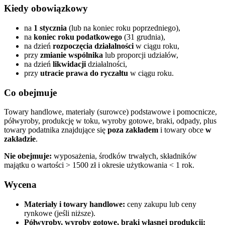
Kiedy obowiązkowy
na
1 stycznia
(lub na koniec roku poprzedniego),
na
koniec roku podatkowego
(31 grudnia),
na dzień
rozpoczęcia działalności
w ciągu roku,
przy
zmianie wspólnika
lub proporcji udziałów,
na dzień
likwidacji
działalności,
przy
utracie prawa do ryczałtu
w ciągu roku.
Co obejmuje
Towary handlowe, materiały (surowce) podstawowe i pomocnicze,
półwyroby, produkcję w toku, wyroby gotowe, braki, odpady, plus
towary podatnika znajdujące się
poza zakładem
i towary obce
w
zakładzie
.
Nie obejmuje:
wyposażenia, środków trwałych, składników
majątku o wartości > 1500 zł i okresie użytkowania < 1 rok.
Wycena
Materiały i towary handlowe:
ceny zakupu lub ceny
rynkowe (jeśli niższe).
Półwyroby, wyroby gotowe, braki własnej produkcji: