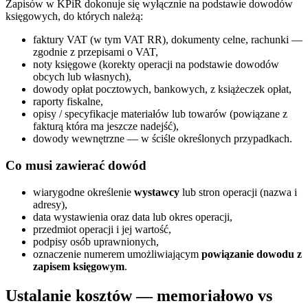
Zapisów w KPiR dokonuje się wyłącznie na podstawie dowodów
księgowych, do których należą:
faktury VAT (w tym VAT RR), dokumenty celne, rachunki —
zgodnie z przepisami o VAT,
noty księgowe (korekty operacji na podstawie dowodów
obcych lub własnych),
dowody opłat pocztowych, bankowych, z książeczek opłat,
raporty fiskalne,
opisy / specyfikacje materiałów lub towarów (powiązane z
fakturą która ma jeszcze nadejść),
dowody wewnętrzne — w ściśle określonych przypadkach.
Co musi zawierać dowód
wiarygodne określenie
wystawcy
lub stron operacji (nazwa i
adresy),
data wystawienia oraz data lub okres operacji,
przedmiot operacji i jej wartość,
podpisy osób uprawnionych,
oznaczenie numerem umożliwiającym
powiązanie dowodu z
zapisem księgowym
.
Ustalanie kosztów — memoriałowo vs