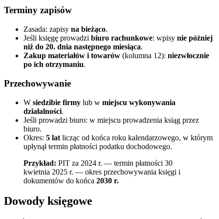
Terminy zapisów
Zasada: zapisy
na bieżąco
.
Jeśli księgę prowadzi
biuro rachunkowe
: wpisy
nie później
niż do 20. dnia następnego miesiąca
.
Zakup materiałów i towarów
(kolumna 12):
niezwłocznie
po ich otrzymaniu
.
Przechowywanie
W
siedzibie firmy
lub w
miejscu wykonywania
działalności
.
Jeśli prowadzi biuro: w miejscu prowadzenia ksiąg przez
biuro.
Okres:
5 lat
licząc od końca roku kalendarzowego, w którym
upłynął termin płatności podatku dochodowego.
Przykład:
PIT za 2024 r. — termin płatności 30
kwietnia 2025 r. — okres przechowywania księgi i
dokumentów do końca
2030 r.
Dowody księgowe