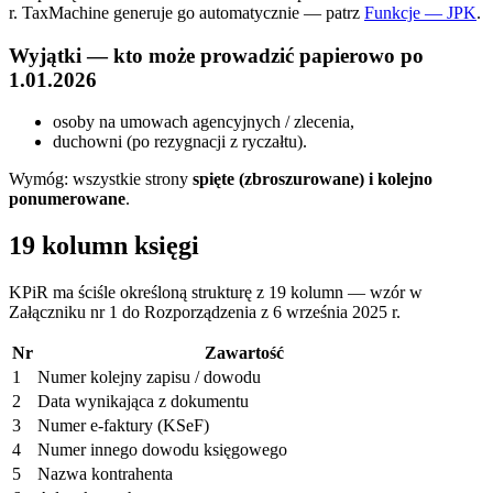
r. TaxMachine generuje go automatycznie — patrz
Funkcje — JPK
.
Wyjątki — kto może prowadzić papierowo po
1.01.2026
osoby na umowach agencyjnych / zlecenia,
duchowni (po rezygnacji z ryczałtu).
Wymóg: wszystkie strony
spięte (zbroszurowane) i kolejno
ponumerowane
.
19 kolumn księgi
KPiR ma ściśle określoną strukturę z 19 kolumn — wzór w
Załączniku nr 1 do Rozporządzenia z 6 września 2025 r.
Nr
Zawartość
1
Numer kolejny zapisu / dowodu
2
Data wynikająca z dokumentu
3
Numer e-faktury (KSeF)
4
Numer innego dowodu księgowego
5
Nazwa kontrahenta