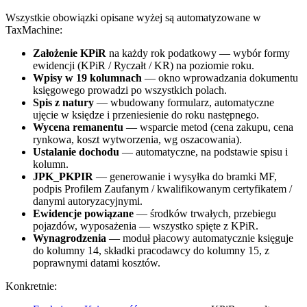
Wszystkie obowiązki opisane wyżej są automatyzowane w
TaxMachine:
Założenie KPiR
na każdy rok podatkowy — wybór formy
ewidencji (KPiR / Ryczałt / KR) na poziomie roku.
Wpisy w 19 kolumnach
— okno wprowadzania dokumentu
księgowego prowadzi po wszystkich polach.
Spis z natury
— wbudowany formularz, automatyczne
ujęcie w księdze i przeniesienie do roku następnego.
Wycena remanentu
— wsparcie metod (cena zakupu, cena
rynkowa, koszt wytworzenia, wg oszacowania).
Ustalanie dochodu
— automatyczne, na podstawie spisu i
kolumn.
JPK_PKPIR
— generowanie i wysyłka do bramki MF,
podpis Profilem Zaufanym / kwalifikowanym certyfikatem /
danymi autoryzacyjnymi.
Ewidencje powiązane
— środków trwałych, przebiegu
pojazdów, wyposażenia — wszystko spięte z KPiR.
Wynagrodzenia
— moduł płacowy automatycznie księguje
do kolumny 14, składki pracodawcy do kolumny 15, z
poprawnymi datami kosztów.
Konkretnie: