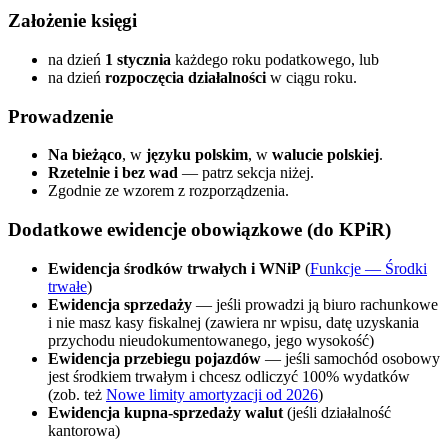
Założenie księgi
na dzień
1 stycznia
każdego roku podatkowego, lub
na dzień
rozpoczęcia działalności
w ciągu roku.
Prowadzenie
Na bieżąco
, w
języku polskim
, w
walucie polskiej
.
Rzetelnie i bez wad
— patrz sekcja niżej.
Zgodnie ze wzorem z rozporządzenia.
Dodatkowe ewidencje obowiązkowe (do KPiR)
Ewidencja środków trwałych i WNiP
(
Funkcje — Środki
trwałe
)
Ewidencja sprzedaży
— jeśli prowadzi ją biuro rachunkowe
i nie masz kasy fiskalnej (zawiera nr wpisu, datę uzyskania
przychodu nieudokumentowanego, jego wysokość)
Ewidencja przebiegu pojazdów
— jeśli samochód osobowy
jest środkiem trwałym i chcesz odliczyć 100% wydatków
(zob. też
Nowe limity amortyzacji od 2026
)
Ewidencja kupna-sprzedaży walut
(jeśli działalność
kantorowa)