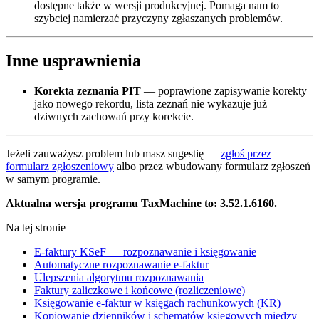
dostępne także w wersji produkcyjnej. Pomaga nam to
szybciej namierzać przyczyny zgłaszanych problemów.
Inne usprawnienia
Korekta zeznania PIT
— poprawione zapisywanie korekty
jako nowego rekordu, lista zeznań nie wykazuje już
dziwnych zachowań przy korekcie.
Jeżeli zauważysz problem lub masz sugestię —
zgłoś przez
formularz zgłoszeniowy
albo przez wbudowany formularz zgłoszeń
w samym programie.
Aktualna wersja programu TaxMachine to: 3.52.1.6160.
Na tej stronie
E-faktury KSeF — rozpoznawanie i księgowanie
Automatyczne rozpoznawanie e-faktur
Ulepszenia algorytmu rozpoznawania
Faktury zaliczkowe i końcowe (rozliczeniowe)
Księgowanie e-faktur w księgach rachunkowych (KR)
Kopiowanie dzienników i schematów księgowych między