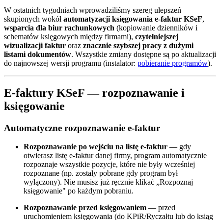
W ostatnich tygodniach wprowadziliśmy szereg ulepszeń
skupionych wokół
automatyzacji księgowania e-faktur KSeF
,
wsparcia dla biur rachunkowych
(kopiowanie dzienników i
schematów księgowych między firmami),
czytelniejszej
wizualizacji faktur
oraz
znacznie szybszej pracy z dużymi
listami dokumentów
. Wszystkie zmiany dostępne są po aktualizacji
do najnowszej wersji programu (instalator:
pobieranie programów
).
E-faktury KSeF — rozpoznawanie i
księgowanie
Automatyczne rozpoznawanie e-faktur
Rozpoznawanie po wejściu na listę e-faktur
— gdy
otwierasz listę e-faktur danej firmy, program automatycznie
rozpoznaje wszystkie pozycje, które nie były wcześniej
rozpoznane (np. zostały pobrane gdy program był
wyłączony). Nie musisz już ręcznie klikać „Rozpoznaj
księgowanie" po każdym pobraniu.
Rozpoznawanie przed księgowaniem
— przed
uruchomieniem księgowania (do KPiR/Ryczałtu lub do ksiąg