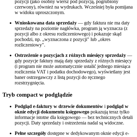
pozycji (jako osobny wiersz pod pozycją, pogrubiony
czerwony), również na wydrukach. Wcześniej była pomijana
w widoku uproszczonym.
Wnioskowana data sprzedaży
— gdy faktura nie ma daty
sprzedaży na poziomie nagłówka, program ją wyznacza (z
pozycji albo z okresu rozliczeniowego) i pokazuje skąd
pochodzi, np. „wyznaczona z pozycji" lub „okres
rozliczeniowy".
Ostrzeżenie o pozycjach z różnych miesięcy sprzedaży
—
gdy pozycje faktury mają daty sprzedaży z różnych miesięcy
(i program nie może automatycznie ustalić jednego miesiąca
rozliczenia VAT i podatku dochodowego), wyświetlany jest
baner ostrzegawczy z listą pozycji do ręcznego
rozstrzygnięcia.
Tryb compact w podglądzie
Podgląd e-faktury w drzewie dokumentów
i
podgląd w
oknie edycji dokumentu księgowego
pokazują teraz tylko
informacje istotne dla księgowego — bez technicznych detali
pozycji. Daty sprzedaży i ostrzeżenia nadal są widoczne.
Pełne szczegóły
dostępne w dedykowanym oknie edycji e-