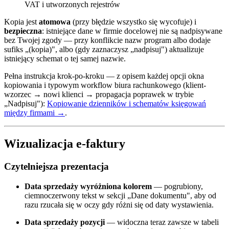
VAT i utworzonych rejestrów
Kopia jest
atomowa
(przy błędzie wszystko się wycofuje) i
bezpieczna
: istniejące dane w firmie docelowej nie są nadpisywane
bez Twojej zgody — przy konflikcie nazw program albo dodaje
sufiks „(kopia)", albo (gdy zaznaczysz „nadpisuj") aktualizuje
istniejący schemat o tej samej nazwie.
Pełna instrukcja krok-po-kroku — z opisem każdej opcji okna
kopiowania i typowym workflow biura rachunkowego (klient-
wzorzec → nowi klienci → propagacja poprawek w trybie
„Nadpisuj"):
Kopiowanie dzienników i schematów księgowań
między firmami →
.
Wizualizacja e-faktury
Czytelniejsza prezentacja
Data sprzedaży wyróżniona kolorem
— pogrubiony,
ciemnoczerwony tekst w sekcji „Dane dokumentu", aby od
razu rzucała się w oczy gdy różni się od daty wystawienia.
Data sprzedaży pozycji
— widoczna teraz zawsze w tabeli