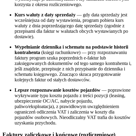
korzysta z okresu rozliczeniowego.
Kurs waluty z daty sprzedaży
— gdy data sprzedaży jest
wcześniejsza od daty wystawienia, program pobiera kurs
waluty z dnia poprzedzającego datę sprzedaży (zgodnie z
przepisami dla faktur w walutach obcych wystawianych po
dostawie).
Wypełnianie dziennika i schematu na podstawie historii
kontrahenta
(księgi rachunkowe) — przy rozpoznawaniu
faktury program szuka poprzednich e-faktur lub
zaksięgowanych dokumentów od tego samego kontrahenta i,
jeśli znajdzie, przepisuje z nich przypisanie do dziennika i
schematu księgowego. Znacząco skraca przygotowanie
kolejnych faktur od stałych dostawców.
Lepsze rozpoznawanie kosztów pojazdów
— poprawione
wykrywanie typu kosztu pojazdu z treści pozycji (leasing,
ubezpieczenie OC/AC, nabycie pojazdu,
paliwo/eksploatacja), z prawidłowym uwzględnieniem
ograniczeń odliczenia VAT i zaliczenia w koszty dla
pojazdów osobowych. Nieodliczalny VAT trafia do kosztów
uzyskania przychodu.
Faktury zaliczkowe i końcowe (rozliczeniowe)