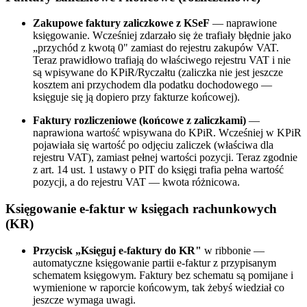
Zakupowe faktury zaliczkowe z KSeF
— naprawione
księgowanie. Wcześniej zdarzało się że trafiały błędnie jako
„przychód z kwotą 0" zamiast do rejestru zakupów VAT.
Teraz prawidłowo trafiają do właściwego rejestru VAT i nie
są wpisywane do KPiR/Ryczałtu (zaliczka nie jest jeszcze
kosztem ani przychodem dla podatku dochodowego —
księguje się ją dopiero przy fakturze końcowej).
Faktury rozliczeniowe (końcowe z zaliczkami)
—
naprawiona wartość wpisywana do KPiR. Wcześniej w KPiR
pojawiała się wartość po odjęciu zaliczek (właściwa dla
rejestru VAT), zamiast pełnej wartości pozycji. Teraz zgodnie
z art. 14 ust. 1 ustawy o PIT do księgi trafia pełna wartość
pozycji, a do rejestru VAT — kwota różnicowa.
Księgowanie e-faktur w księgach rachunkowych
(KR)
Przycisk „Księguj e-faktury do KR"
w ribbonie —
automatyczne księgowanie partii e-faktur z przypisanym
schematem księgowym. Faktury bez schematu są pomijane i
wymienione w raporcie końcowym, tak żebyś wiedział co
jeszcze wymaga uwagi.