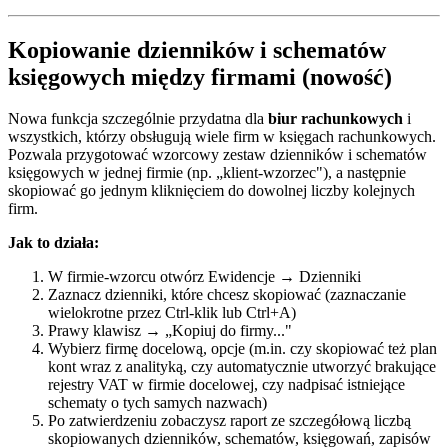
Kopiowanie dzienników i schematów
księgowych między firmami (nowość)
Nowa funkcja szczególnie przydatna dla
biur rachunkowych
i
wszystkich, którzy obsługują wiele firm w księgach rachunkowych.
Pozwala przygotować wzorcowy zestaw dzienników i schematów
księgowych w jednej firmie (np. „klient-wzorzec"), a następnie
skopiować go jednym kliknięciem do dowolnej liczby kolejnych
firm.
Jak to działa:
W firmie-wzorcu otwórz Ewidencje → Dzienniki
Zaznacz dzienniki, które chcesz skopiować (zaznaczanie
wielokrotne przez Ctrl-klik lub Ctrl+A)
Prawy klawisz → „Kopiuj do firmy..."
Wybierz firmę docelową, opcje (m.in. czy skopiować też plan
kont wraz z analityką, czy automatycznie utworzyć brakujące
rejestry VAT w firmie docelowej, czy nadpisać istniejące
schematy o tych samych nazwach)
Po zatwierdzeniu zobaczysz raport ze szczegółową liczbą
skopiowanych dzienników, schematów, księgowań, zapisów