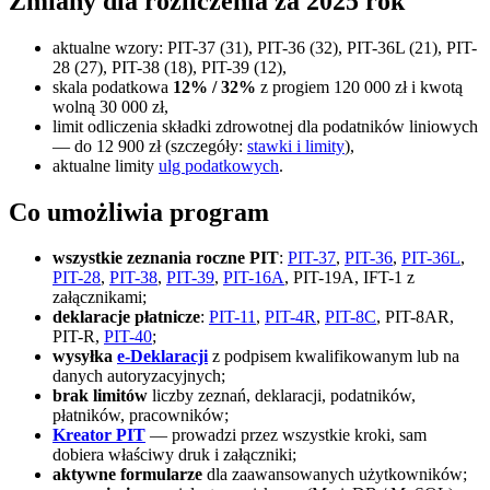
Zmiany dla rozliczenia za 2025 rok
aktualne wzory: PIT-37 (31), PIT-36 (32), PIT-36L (21), PIT-
28 (27), PIT-38 (18), PIT-39 (12),
skala podatkowa
12% / 32%
z progiem 120 000 zł i kwotą
wolną 30 000 zł,
limit odliczenia składki zdrowotnej dla podatników liniowych
— do 12 900 zł (szczegóły:
stawki i limity
),
aktualne limity
ulg podatkowych
.
Co umożliwia program
wszystkie zeznania roczne PIT
:
PIT-37
,
PIT-36
,
PIT-36L
,
PIT-28
,
PIT-38
,
PIT-39
,
PIT-16A
, PIT-19A, IFT-1 z
załącznikami;
deklaracje płatnicze
:
PIT-11
,
PIT-4R
,
PIT-8C
, PIT-8AR,
PIT-R,
PIT-40
;
wysyłka
e-Deklaracji
z podpisem kwalifikowanym lub na
danych autoryzacyjnych;
brak limitów
liczby zeznań, deklaracji, podatników,
płatników, pracowników;
Kreator PIT
— prowadzi przez wszystkie kroki, sam
dobiera właściwy druk i załączniki;
aktywne formularze
dla zaawansowanych użytkowników;