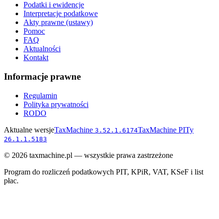
Podatki i ewidencje
Interpretacje podatkowe
Akty prawne (ustawy)
Pomoc
FAQ
Aktualności
Kontakt
Informacje prawne
Regulamin
Polityka prywatności
RODO
Aktualne wersje
TaxMachine
TaxMachine PITy
3.52.1.6174
26.1.1.5183
©
2026
taxmachine.pl — wszystkie prawa zastrzeżone
Program do rozliczeń podatkowych PIT, KPiR, VAT, KSeF i list
płac.