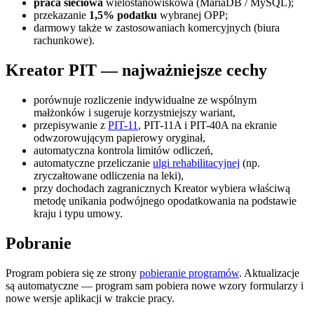
praca sieciowa
wielostanowiskowa (MariaDB / MySQL);
przekazanie
1,5% podatku
wybranej OPP;
darmowy także w zastosowaniach komercyjnych (biura
rachunkowe).
Kreator PIT — najważniejsze cechy
porównuje rozliczenie indywidualne ze wspólnym
małżonków i sugeruje korzystniejszy wariant,
przepisywanie z
PIT-11
, PIT-11A i PIT-40A na ekranie
odwzorowującym papierowy oryginał,
automatyczna kontrola limitów odliczeń,
automatyczne przeliczanie
ulgi rehabilitacyjnej
(np.
zryczałtowane odliczenia na leki),
przy dochodach zagranicznych Kreator wybiera właściwą
metodę unikania podwójnego opodatkowania na podstawie
kraju i typu umowy.
Pobranie
Program pobiera się ze strony
pobieranie programów
. Aktualizacje
są automatyczne — program sam pobiera nowe wzory formularzy i
nowe wersje aplikacji w trakcie pracy.