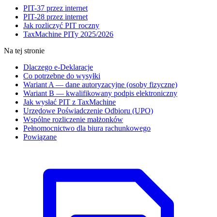
PIT-37 przez internet
PIT-28 przez internet
Jak rozliczyć PIT roczny
TaxMachine PITy 2025/2026
Na tej stronie
Dlaczego e-Deklaracje
Co potrzebne do wysyłki
Wariant A — dane autoryzacyjne (osoby fizyczne)
Wariant B — kwalifikowany podpis elektroniczny
Jak wysłać PIT z TaxMachine
Urzędowe Poświadczenie Odbioru (UPO)
Wspólne rozliczenie małżonków
Pełnomocnictwo dla biura rachunkowego
Powiązane