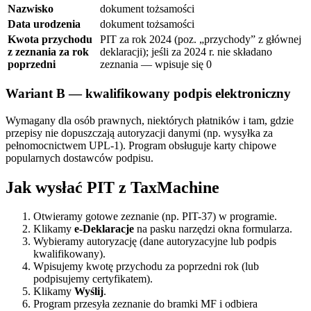
Nazwisko
dokument tożsamości
Data urodzenia
dokument tożsamości
Kwota przychodu
PIT za rok 2024 (poz. „przychody” z głównej
z zeznania za rok
deklaracji); jeśli za 2024 r. nie składano
poprzedni
zeznania — wpisuje się 0
Wariant B — kwalifikowany podpis elektroniczny
Wymagany dla osób prawnych, niektórych płatników i tam, gdzie
przepisy nie dopuszczają autoryzacji danymi (np. wysyłka za
pełnomocnictwem UPL-1). Program obsługuje karty chipowe
popularnych dostawców podpisu.
Jak wysłać PIT z TaxMachine
Otwieramy gotowe zeznanie (np. PIT-37) w programie.
Klikamy
e-Deklaracje
na pasku narzędzi okna formularza.
Wybieramy autoryzację (dane autoryzacyjne lub podpis
kwalifikowany).
Wpisujemy kwotę przychodu za poprzedni rok (lub
podpisujemy certyfikatem).
Klikamy
Wyślij
.
Program przesyła zeznanie do bramki MF i odbiera