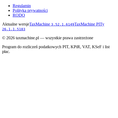
Regulamin
Polityka prywatności
RODO
Aktualne wersje
TaxMachine
TaxMachine PITy
3.52.1.6149
26.1.1.5183
©
2026
taxmachine.pl — wszystkie prawa zastrzeżone
Program do rozliczeń podatkowych PIT, KPiR, VAT, KSeF i list
płac.