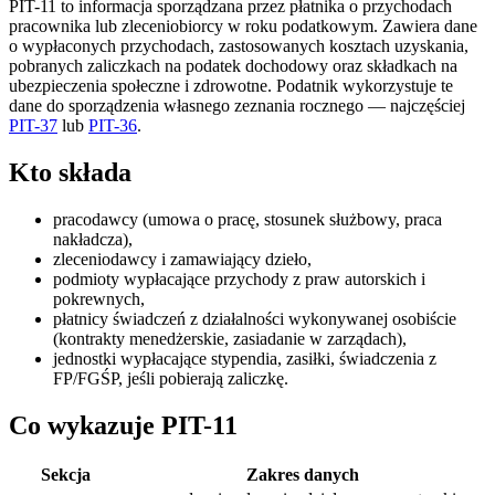
PIT-11 to informacja sporządzana przez płatnika o przychodach
pracownika lub zleceniobiorcy w roku podatkowym. Zawiera dane
o wypłaconych przychodach, zastosowanych kosztach uzyskania,
pobranych zaliczkach na podatek dochodowy oraz składkach na
ubezpieczenia społeczne i zdrowotne. Podatnik wykorzystuje te
dane do sporządzenia własnego zeznania rocznego — najczęściej
PIT-37
lub
PIT-36
.
Kto składa
pracodawcy (umowa o pracę, stosunek służbowy, praca
nakładcza),
zleceniodawcy i zamawiający dzieło,
podmioty wypłacające przychody z praw autorskich i
pokrewnych,
płatnicy świadczeń z działalności wykonywanej osobiście
(kontrakty menedżerskie, zasiadanie w zarządach),
jednostki wypłacające stypendia, zasiłki, świadczenia z
FP/FGŚP, jeśli pobierają zaliczkę.
Co wykazuje PIT-11
Sekcja
Zakres danych