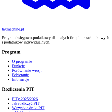
taxmachine
.pl
Program księgowo-podatkowy dla małych firm, biur rachunkowych
i podatników indywidualnych.
Program
O programie
Funkcje
Porównanie wersji
Pobieranie
Informacje
Rozliczenia PIT
PITy 2025/2026
Jak rozliczyć PIT
Wszystkie druki PIT