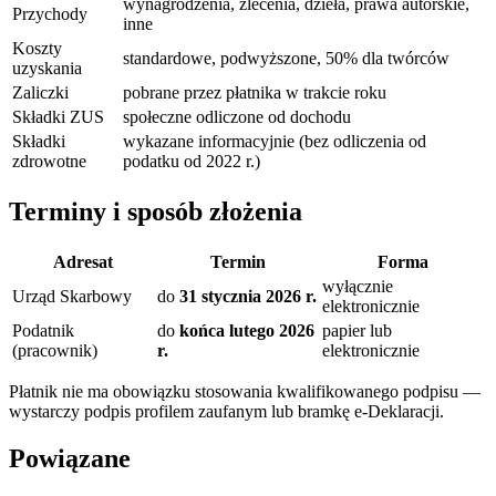
wynagrodzenia, zlecenia, dzieła, prawa autorskie,
Przychody
inne
Koszty
standardowe, podwyższone, 50% dla twórców
uzyskania
Zaliczki
pobrane przez płatnika w trakcie roku
Składki ZUS
społeczne odliczone od dochodu
Składki
wykazane informacyjnie (bez odliczenia od
zdrowotne
podatku od 2022 r.)
Terminy i sposób złożenia
Adresat
Termin
Forma
wyłącznie
Urząd Skarbowy
do
31 stycznia 2026 r.
elektronicznie
Podatnik
do
końca lutego 2026
papier lub
(pracownik)
r.
elektronicznie
Płatnik nie ma obowiązku stosowania kwalifikowanego podpisu —
wystarczy podpis profilem zaufanym lub bramkę e-Deklaracji.
Powiązane