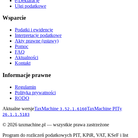
e-Deklaracje
Ulgi podatkowe
Wsparcie
Podatki i ewidencje
Interpretacje podatkowe
Akty prawne (ustawy)
Pomoc
FAQ
Aktualności
Kontakt
Informacje prawne
Regulamin
Polityka prywatności
RODO
Aktualne wersje
TaxMachine
TaxMachine PITy
3.52.1.6160
26.1.1.5183
©
2026
taxmachine.pl — wszystkie prawa zastrzeżone
Program do rozliczeń podatkowych PIT, KPiR, VAT, KSeF i list