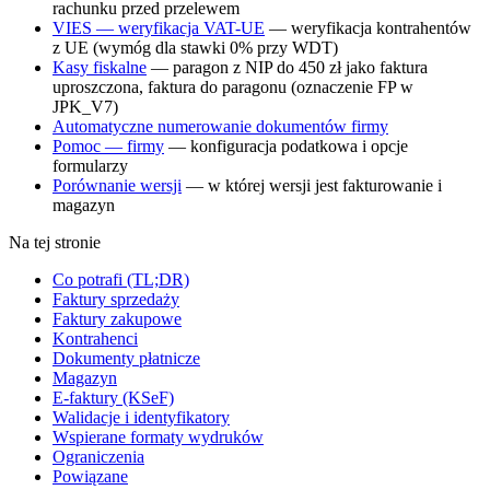
rachunku przed przelewem
VIES — weryfikacja VAT-UE
— weryfikacja kontrahentów
z UE (wymóg dla stawki 0% przy WDT)
Kasy fiskalne
— paragon z NIP do 450 zł jako faktura
uproszczona, faktura do paragonu (oznaczenie FP w
JPK_V7)
Automatyczne numerowanie dokumentów firmy
Pomoc — firmy
— konfiguracja podatkowa i opcje
formularzy
Porównanie wersji
— w której wersji jest fakturowanie i
magazyn
Na tej stronie
Co potrafi (TL;DR)
Faktury sprzedaży
Faktury zakupowe
Kontrahenci
Dokumenty płatnicze
Magazyn
E-faktury (KSeF)
Walidacje i identyfikatory
Wspierane formaty wydruków
Ograniczenia
Powiązane