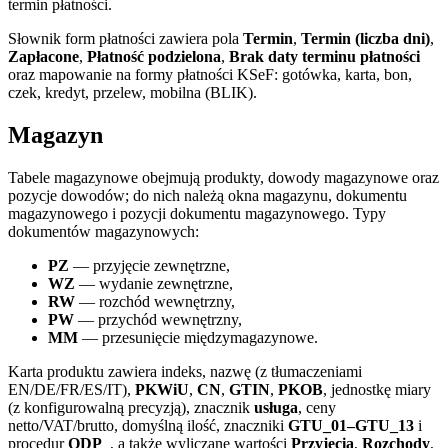
termin płatności.
Słownik form płatności zawiera pola
Termin
,
Termin (liczba dni)
,
Zapłacone
,
Płatność podzielona
,
Brak daty terminu płatności
oraz mapowanie na formy płatności KSeF: gotówka, karta, bon,
czek, kredyt, przelew, mobilna (BLIK).
Magazyn
Tabele magazynowe obejmują produkty, dowody magazynowe oraz
pozycje dowodów; do nich należą okna magazynu, dokumentu
magazynowego i pozycji dokumentu magazynowego. Typy
dokumentów magazynowych:
PZ
— przyjęcie zewnętrzne,
WZ
— wydanie zewnętrzne,
RW
— rozchód wewnętrzny,
PW
— przychód wewnętrzny,
MM
— przesunięcie międzymagazynowe.
Karta produktu zawiera indeks, nazwę (z tłumaczeniami
EN/DE/FR/ES/IT),
PKWiU
,
CN
,
GTIN
,
PKOB
, jednostkę miary
(z konfigurowalną precyzją), znacznik
usługa
, ceny
netto/VAT/brutto, domyślną ilość, znaczniki
GTU_01–GTU_13
i
procedur
ODP_
, a także wyliczane wartości
Przyjęcia
,
Rozchody
,