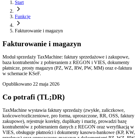
Start
Funkcje
Fakturowanie i magazyn
Fakturowanie i magazyn
Moduł sprzedaży TaxMachine: faktury sprzedażowe i zakupowe,
baza kontrahentów z pobieraniem z REGON i VIES, dokumenty
płatnicze, prosty magazyn (PZ, WZ, RW, PW, MM) oraz e-faktura
w schemacie KSeF.
Opublikowano
22 maja 2026
Co potrafi (TL;DR)
TaxMachine wystawia faktury sprzedaży (zwykłe, zaliczkowe,
końcowe/rozliczeniowe, pro forma, uproszczone, RR, OSS, faktury
zakupowe), rejestruje korekty, duplikaty i marżę, prowadzi bazę
kontrahentów z pobieraniem danych z REGON oraz weryfikacją w
VIES, obsługuje płatności i dokumenty kasowo-bankowe (KP, KW,
przelewy) oraz uproszczony magazyn z dokumentami PZ, WZ, RW,