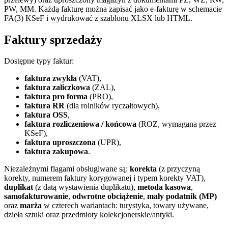
PW, MM. Każdą fakturę można zapisać jako e-fakturę w schemacie
FA(3) KSeF i wydrukować z szablonu XLSX lub HTML.
Faktury sprzedaży
Dostępne typy faktur:
faktura zwykła
(VAT),
faktura zaliczkowa
(ZAL),
faktura pro forma
(PRO),
faktura RR
(dla rolników ryczałtowych),
faktura OSS
,
faktura rozliczeniowa / końcowa
(ROZ, wymagana przez
KSeF),
faktura uproszczona
(UPR),
faktura zakupowa
.
Niezależnymi flagami obsługiwane są:
korekta
(z przyczyną
korekty, numerem faktury korygowanej i typem korekty VAT),
duplikat
(z datą wystawienia duplikatu),
metoda kasowa
,
samofakturowanie
,
odwrotne obciążenie
,
mały podatnik (MP)
oraz
marża
w czterech wariantach: turystyka, towary używane,
dzieła sztuki oraz przedmioty kolekcjonerskie/antyki.