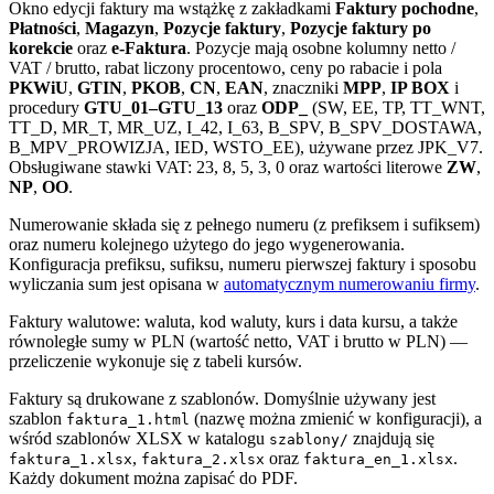
Okno edycji faktury ma wstążkę z zakładkami
Faktury pochodne
,
Płatności
,
Magazyn
,
Pozycje faktury
,
Pozycje faktury po
korekcie
oraz
e-Faktura
. Pozycje mają osobne kolumny netto /
VAT / brutto, rabat liczony procentowo, ceny po rabacie i pola
PKWiU
,
GTIN
,
PKOB
,
CN
,
EAN
, znaczniki
MPP
,
IP BOX
i
procedury
GTU_01–GTU_13
oraz
ODP_
(SW, EE, TP, TT_WNT,
TT_D, MR_T, MR_UZ, I_42, I_63, B_SPV, B_SPV_DOSTAWA,
B_MPV_PROWIZJA, IED, WSTO_EE), używane przez JPK_V7.
Obsługiwane stawki VAT: 23, 8, 5, 3, 0 oraz wartości literowe
ZW
,
NP
,
OO
.
Numerowanie składa się z pełnego numeru (z prefiksem i sufiksem)
oraz numeru kolejnego użytego do jego wygenerowania.
Konfiguracja prefiksu, sufiksu, numeru pierwszej faktury i sposobu
wyliczania sum jest opisana w
automatycznym numerowaniu firmy
.
Faktury walutowe: waluta, kod waluty, kurs i data kursu, a także
równoległe sumy w PLN (wartość netto, VAT i brutto w PLN) —
przeliczenie wykonuje się z tabeli kursów.
Faktury są drukowane z szablonów. Domyślnie używany jest
szablon
(nazwę można zmienić w konfiguracji), a
faktura_1.html
wśród szablonów XLSX w katalogu
znajdują się
szablony/
,
oraz
.
faktura_1.xlsx
faktura_2.xlsx
faktura_en_1.xlsx
Każdy dokument można zapisać do PDF.