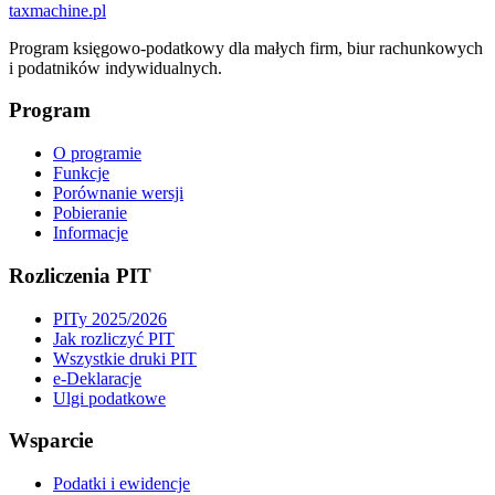
taxmachine
.pl
Program księgowo-podatkowy dla małych firm, biur rachunkowych
i podatników indywidualnych.
Program
O programie
Funkcje
Porównanie wersji
Pobieranie
Informacje
Rozliczenia PIT
PITy 2025/2026
Jak rozliczyć PIT
Wszystkie druki PIT
e-Deklaracje
Ulgi podatkowe
Wsparcie
Podatki i ewidencje