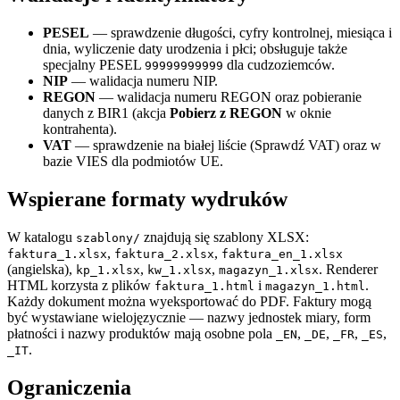
PESEL
— sprawdzenie długości, cyfry kontrolnej, miesiąca i
dnia, wyliczenie daty urodzenia i płci; obsługuje także
specjalny PESEL
dla cudzoziemców.
99999999999
NIP
— walidacja numeru NIP.
REGON
— walidacja numeru REGON oraz pobieranie
danych z BIR1 (akcja
Pobierz z REGON
w oknie
kontrahenta).
VAT
— sprawdzenie na białej liście (Sprawdź VAT) oraz w
bazie VIES dla podmiotów UE.
Wspierane formaty wydruków
W katalogu
znajdują się szablony XLSX:
szablony/
,
,
faktura_1.xlsx
faktura_2.xlsx
faktura_en_1.xlsx
(angielska),
,
,
. Renderer
kp_1.xlsx
kw_1.xlsx
magazyn_1.xlsx
HTML korzysta z plików
i
.
faktura_1.html
magazyn_1.html
Każdy dokument można wyeksportować do PDF. Faktury mogą
być wystawiane wielojęzycznie — nazwy jednostek miary, form
płatności i nazwy produktów mają osobne pola
,
,
,
,
_EN
_DE
_FR
_ES
.
_IT
Ograniczenia