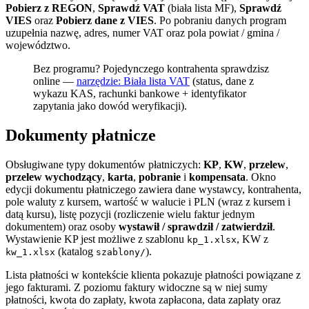
Pobierz z REGON
,
Sprawdź VAT
(biała lista MF),
Sprawdź
VIES
oraz
Pobierz dane z VIES
. Po pobraniu danych program
uzupełnia nazwę, adres, numer VAT oraz pola powiat / gmina /
województwo.
Bez programu? Pojedynczego kontrahenta sprawdzisz
online —
narzędzie: Biała lista VAT
(status, dane z
wykazu KAS, rachunki bankowe + identyfikator
zapytania jako dowód weryfikacji).
Dokumenty płatnicze
Obsługiwane typy dokumentów płatniczych:
KP
,
KW
,
przelew
,
przelew wychodzący
,
karta
,
pobranie
i
kompensata
. Okno
edycji dokumentu płatniczego zawiera dane wystawcy, kontrahenta,
pole waluty z kursem, wartość w walucie i PLN (wraz z kursem i
datą kursu), listę pozycji (rozliczenie wielu faktur jednym
dokumentem) oraz osoby
wystawił / sprawdził / zatwierdził
.
Wystawienie KP jest możliwe z szablonu
, KW z
kp_1.xlsx
(katalog
).
kw_1.xlsx
szablony/
Lista płatności w kontekście klienta pokazuje płatności powiązane z
jego fakturami. Z poziomu faktury widoczne są w niej sumy
płatności, kwota do zapłaty, kwota zapłacona, data zapłaty oraz