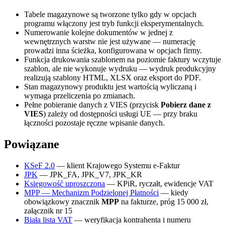
Tabele magazynowe są tworzone tylko gdy w opcjach
programu włączony jest tryb funkcji eksperymentalnych.
Numerowanie kolejne dokumentów w jednej z
wewnętrznych warstw nie jest używane — numerację
prowadzi inna ścieżka, konfigurowana w opcjach firmy.
Funkcja drukowania szablonem na poziomie faktury wczytuje
szablon, ale nie wykonuje wydruku — wydruk produkcyjny
realizują szablony HTML, XLSX oraz eksport do PDF.
Stan magazynowy produktu jest wartością wyliczaną i
wymaga przeliczenia po zmianach.
Pełne pobieranie danych z VIES (przycisk
Pobierz dane z
VIES
) zależy od dostępności usługi UE — przy braku
łączności pozostaje ręczne wpisanie danych.
Powiązane
KSeF 2.0
— klient Krajowego Systemu e-Faktur
JPK
— JPK_FA, JPK_V7, JPK_KR
Księgowość uproszczona
— KPiR, ryczałt, ewidencje VAT
MPP — Mechanizm Podzielonej Płatności
— kiedy
obowiązkowy znacznik
MPP
na fakturze, próg 15 000 zł,
załącznik nr 15
Biała lista VAT
— weryfikacja kontrahenta i numeru