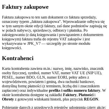
Faktury zakupowe
Faktura zakupowa to ten sam dokument co faktura sprzedaży,
oznaczony typem „faktura zakupowa". Wprowadzanie odbywa się
w tym samym oknie edycji faktury, zaś dane podmiotów zapisują się
w polach nabywcy, sprzedawcy, odbiorcy i płatnika. Po
zaksięgowaniu (z datą księgowania i powiązaniem z dokumentem
księgowym) faktura trafia do rejestru VAT zakupów i jest
wykazywana w JPK_V7 — szczegóły po stronie modułu
księgowości.
Kontrahenci
Karta kontrahenta zawiera m.in.: nazwę, imię, nazwisko, znacznik
osoby fizycznej, symbol, numer VAT, numer VAT UE (NIP UE),
PESEL, numer BDO, GLN, numer EORI, pełny adres z
województwem, powiatem i gminą, dwa rachunki bankowe,
domyślną formę płatności (z terminem, liczbą dni i znacznikiem
zapłacone) oraz indywidualne
prefiks i sufiks numeru faktury
. W
oknie kontrahenta dostępne są zakładki
Faktury
,
Płatności
i
Obroty
z gotowymi widokami historii, plus przycisk
REGON
.
Pobieranie danych z urzędowych rejestrów udostępnia cztery akcje: