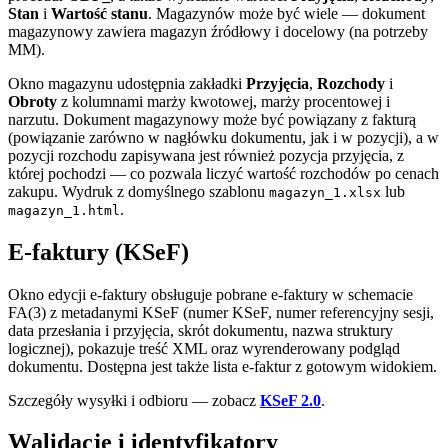
Stan
i
Wartość stanu
. Magazynów może być wiele — dokument
magazynowy zawiera magazyn źródłowy i docelowy (na potrzeby
MM).
Okno magazynu udostępnia zakładki
Przyjęcia
,
Rozchody
i
Obroty
z kolumnami marży kwotowej, marży procentowej i
narzutu. Dokument magazynowy może być powiązany z fakturą
(powiązanie zarówno w nagłówku dokumentu, jak i w pozycji), a w
pozycji rozchodu zapisywana jest również pozycja przyjęcia, z
której pochodzi — co pozwala liczyć wartość rozchodów po cenach
zakupu. Wydruk z domyślnego szablonu
lub
magazyn_1.xlsx
.
magazyn_1.html
E-faktury (KSeF)
Okno edycji e-faktury obsługuje pobrane e-faktury w schemacie
FA(3) z metadanymi KSeF (numer KSeF, numer referencyjny sesji,
data przesłania i przyjęcia, skrót dokumentu, nazwa struktury
logicznej), pokazuje treść XML oraz wyrenderowany podgląd
dokumentu. Dostępna jest także lista e-faktur z gotowym widokiem.
Szczegóły wysyłki i odbioru — zobacz
KSeF 2.0
.
Walidacje i identyfikatory