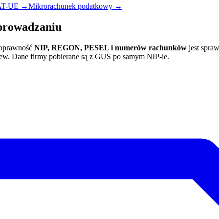
AT-UE →
Mikrorachunek podatkowy →
prowadzaniu
oprawność
NIP, REGON, PESEL i numerów rachunków
jest spra
elew. Dane firmy pobierane są z GUS po samym NIP-ie.