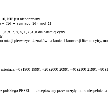
= 10, NIP jest niepoprawny.
la =
.
(10 − sum mod 10) mod 10
dla ostatniej cyfry.
,5,0,9,7,3,6,1,2,4,8
r).
otacji pierwszych 4 znaków na koniec i konwersji liter na cyfry, mo
miesiąca: +0 (1900-1999), +20 (2000-2099), +40 (2100-2199), +80 (
ez polskiego PESEL — akceptowany przez urzędy mimo niespełnienia 