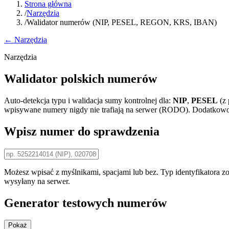
Strona główna
/
Narzędzia
/
Walidator numerów (NIP, PESEL, REGON, KRS, IBAN)
← Narzędzia
Narzędzia
Walidator polskich numerów
Auto-detekcja typu i walidacja sumy kontrolnej dla:
NIP
,
PESEL
(z 
wpisywane numery nigdy nie trafiają na serwer (RODO). Dodatkow
Wpisz numer do sprawdzenia
Możesz wpisać z myślnikami, spacjami lub bez. Typ identyfikatora z
wysyłany na serwer.
Generator testowych numerów
Pokaż