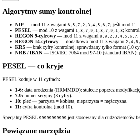
Algorytmy sumy kontrolnej
NIP
— mod 11 z wagami
; jeśli mod 11 
6,5,7,2,3,4,5,6,7
PESEL
— mod 10 z wagami
; kontro
1,3,7,9,1,3,7,9,1,3
REGON 9-cyfrowy
— mod 11 z wagami
.
8,9,2,3,4,5,6,7
REGON 14-cyfrowy
— dodatkowo mod 11 z wagami
2,4,8
KRS
— brak cyfry kontrolnej; sprawdzany tylko format (10 cyf
NRB / IBAN
— ISO/IEC 7064 mod 97-10 (standard IBAN); po r
PESEL — co kryje
PESEL koduje w 11 cyfrach:
1-6:
data urodzenia (RRMMDD); stulecie poprzez modyfikację 
7-9:
numer seryjny (3 cyfry).
10:
płeć — parzysta = kobieta, nieparzysta = mężczyzna.
11:
cyfra kontrolna (mod 10).
Specjalny PESEL
jest stosowany dla cudzoziemców b
99999999999
Powiązane narzędzia