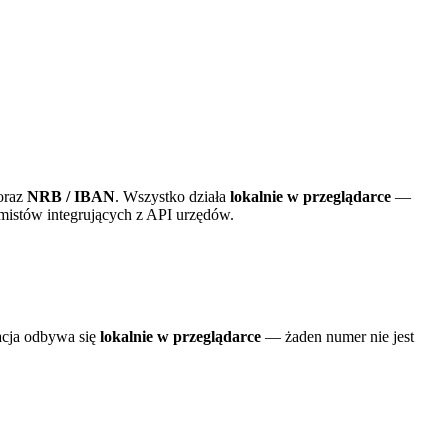
oraz
NRB / IBAN
. Wszystko działa
lokalnie w przeglądarce
—
istów integrujących z API urzędów.
acja odbywa się
lokalnie w przeglądarce
— żaden numer nie jest