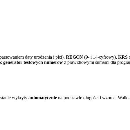
parsowaniem daty urodzenia i płci),
REGON
(9- i 14-cyfrowy),
KRS
o:
generator testowych numerów
z prawidłowymi sumami dla program
ostanie wykryty
automatycznie
na podstawie długości i wzorca. Walid