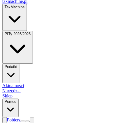
taxmachine
.pl
TaxMachine
PITy 2025/2026
Podatki
Aktualności
Narzędzia
Sklep
Pomoc
Pobierz