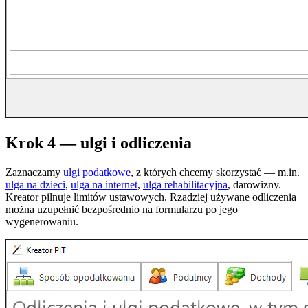
Krok 4 — ulgi i odliczenia
Zaznaczamy
ulgi podatkowe
, z których chcemy skorzystać — m.in.
ulga na dzieci
,
ulga na internet
,
ulga rehabilitacyjna
, darowizny.
Kreator pilnuje limitów ustawowych. Rzadziej używane odliczenia
można uzupełnić bezpośrednio na formularzu po jego
wygenerowaniu.