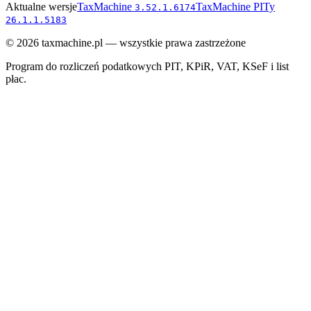
Aktualne wersje
TaxMachine
TaxMachine PITy
3.52.1.6174
26.1.1.5183
©
2026
taxmachine.pl — wszystkie prawa zastrzeżone
Program do rozliczeń podatkowych PIT, KPiR, VAT, KSeF i list
płac.