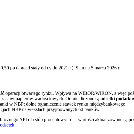
,50 pp (spread stały od cyklu 2021 r.). Stan na
5 marca 2026 r.
.
 operacji otwartego rynku. Wpływa na WIBOR/WIRON, a więc pośredn
zastaw papierów wartościowych. Od niej liczone są
odsetki podatk
nki w NBP; dolne ograniczenie stawek rynku międzybankowego.
acjach NBP na wekslach przyjmowanych od banków.
icznego API dla stóp procentowych — wartości aktualizowane są przy
 odsetek
.