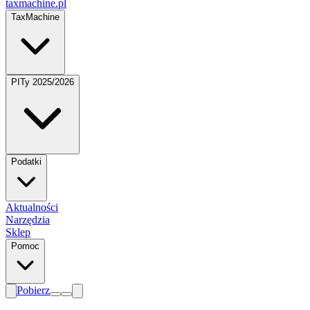
taxmachine
.pl
TaxMachine
PITy 2025/2026
Podatki
Aktualności
Narzędzia
Sklep
Pomoc
Pobierz