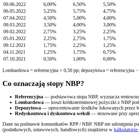
09.06.2022
6,00%
6,50%
5,50%
06.05.2022
5,25%
5,75%
4,75%
07.04.2022
4,50%
5,00%
4,00%
09.03.2022
3,50%
4,00%
3,00%
09.02.2022
2,75%
3,25%
2,25%
05.01.2022
2,25%
2,75%
1,75%
09.12.2021
1,75%
2,25%
1,25%
04.11.2021
1,25%
1,75%
0,75%
07.10.2021
0,50%
1,00%
0,00%
Lombardowa = referencyjna + 0,50 pp; depozytowa = referencyjna − 0
Co oznaczają stopy NBP?
Referencyjna
— podstawowa stopa NBP, wyznacza rentowność
Lombardowa
— koszt krótkoterminowej pożyczki z NBP pod 
Depozytowa
— oprocentowanie środków lokowanych przez ba
Redyskontowa i dyskontowa weksli
— stosowane przy oper
Dane na podstawie komunikatów RPP / NBP. NBP nie udostępnia publ
(podatkowych, ustawowych, handlowych) znajdziesz w
kalkulatorze