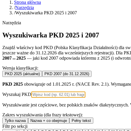
Strona główna
/
Narzędzia
/
Wyszukiwarka PKD 2025 i 2007
Narzędzia
Wyszukiwarka PKD 2025 i 2007
Znajdź właściwy kod PKD (Polska Klasyfikacja Działalności) dla swo
jeszcze ważne do 31.12.2026 dla wcześniejszych rejestracji). Dla 
2007↔2025
— jaki kod 2007 odpowiada któremu z 2025 (i odwrotnie
Wersja klasyfikacji:
PKD 2025
(aktualne)
PKD 2007
(do 31.12.2026)
PKD 2025
obowiązuje od 1.01.2025 r. (NACE Rev. 2.1). Wymagane
Wyszukaj PKD
Wyszukiwanie jest częściowe, bez polskich znaków diakrytycznych.
Zakres wyszukiwania (dla frazy tekstowej):
Tylko nazwa
Nazwa + co obejmuje
Pełny tekst
Filtr po sekcji