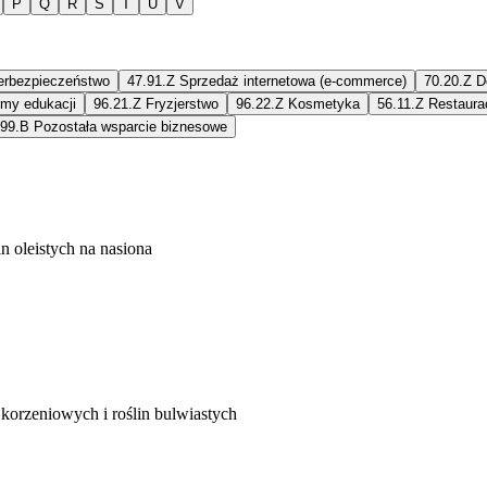
P
Q
R
S
T
U
V
erbezpieczeństwo
47.91.Z
Sprzedaż internetowa (e-commerce)
70.20.Z
D
rmy edukacji
96.21.Z
Fryzjerstwo
96.22.Z
Kosmetyka
56.11.Z
Restaura
.99.B
Pozostała wsparcie biznesowe
n oleistych na nasiona
korzeniowych i roślin bulwiastych