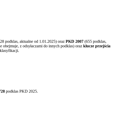
728 podklas, aktualne od 1.01.2025) oraz
PKD 2007
(655 podklas,
ie obejmuje, z odsyłaczami do innych podklas) oraz
klucze przejścia
lasyfikacji.
728
podklas PKD
2025
.