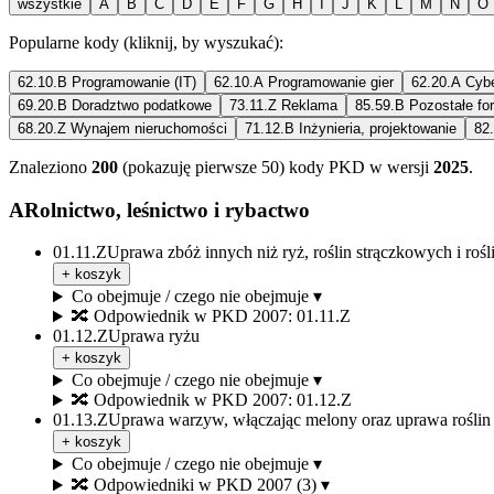
wszystkie
A
B
C
D
E
F
G
H
I
J
K
L
M
N
O
Popularne kody (kliknij, by wyszukać):
62.10.B
Programowanie (IT)
62.10.A
Programowanie gier
62.20.A
Cyb
69.20.B
Doradztwo podatkowe
73.11.Z
Reklama
85.59.B
Pozostałe fo
68.20.Z
Wynajem nieruchomości
71.12.B
Inżynieria, projektowanie
82
Znaleziono
200
(pokazuję pierwsze 50)
kody PKD
w wersji
2025
.
A
Rolnictwo, leśnictwo i rybactwo
01.11.Z
Uprawa zbóż innych niż ryż, roślin strączkowych i rośli
+ koszyk
Co obejmuje / czego nie obejmuje ▾
🔀
Odpowiednik w PKD 2007: 01.11.Z
01.12.Z
Uprawa ryżu
+ koszyk
Co obejmuje / czego nie obejmuje ▾
🔀
Odpowiednik w PKD 2007: 01.12.Z
01.13.Z
Uprawa warzyw, włączając melony oraz uprawa roślin 
+ koszyk
Co obejmuje / czego nie obejmuje ▾
🔀
Odpowiedniki w PKD 2007 (3) ▾