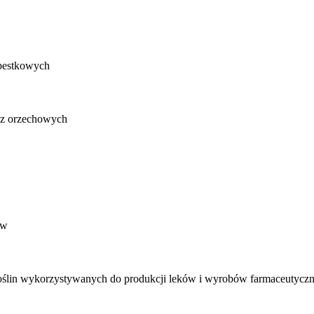
pestkowych
az orzechowych
ów
oślin wykorzystywanych do produkcji leków i wyrobów farmaceutycz