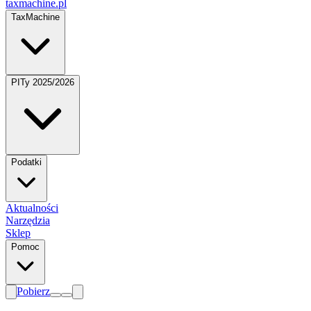
taxmachine
.pl
TaxMachine
PITy 2025/2026
Podatki
Aktualności
Narzędzia
Sklep
Pomoc
Pobierz