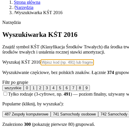
Strona główna
/
Narzędzia
/
Wyszukiwarka KŚT 2016
Narzędzia
Wyszukiwarka KŚT 2016
Znajdź symbol KŚT (Klasyfikacja Środków Trwałych) dla środka trw
środków trwałych i ustalenia rocznej stawki amortyzacji.
Wyszukaj KŚT 2016
Wyszukiwanie częściowe, bez polskich znaków. Łącznie
374
grupow
Filtr po grupie
wszystkie
0
1
2
3
4
5
6
7
8
9
Tylko rodzaje (3-cyfrowe, np.
491
) — poziom finalny, używany w
Popularne (kliknij, by wyszukać):
487
Zespoły komputerowe
741
Samochody osobowe
742
Samochody 
Znaleziono
300
(pokazuję pierwsze 80)
grupowań
.