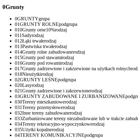
0
Grunty
0
GRUNTY
grupa
01
GRUNTY ROLNE
podgrupa
010
Grunty orne
10%
rodzaj
011
Sady
rodzaj
012
Łąki trwałe
rodzaj
013
Pastwiska trwałe
rodzaj
014
Grunty rolne zabudowane
rodzaj
015
Grunty pod stawami
rodzaj
016
Grunty pod rowami
rodzaj
017
Grunty zadrzewione i zakrzewione na użytkach rolnych
rod
018
Nieużytki
rodzaj
02
GRUNTY LEŚNE
podgrupa
020
Lasy
rodzaj
021
Grunty zadrzewione i zakrzewione
rodzaj
03
GRUNTY ZABUDOWANE I ZURBANIZOWANE
podgr
030
Tereny mieszkaniowe
rodzaj
031
Tereny przemysłowe
rodzaj
032
Inne tereny zabudowane
rodzaj
033
Zurbanizowane tereny niezabudowane lub w trakcie zabu
034
Tereny rekreacyjno-wypoczynkowe
rodzaj
035
Użytki kopalne
rodzaj
04
TERENY KOMUNIKACYJNE
podgrupa