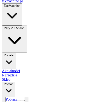
taxmachine
.pl
TaxMachine
PITy 2025/2026
Podatki
Aktualności
Narzędzia
Sklep
Pomoc
Pobierz