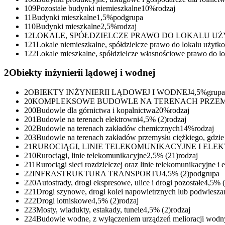
109
Pozostałe budynki niemieszkalne
10%
rodzaj
11
Budynki mieszkalne
1,5%
podgrupa
110
Budynki mieszkalne
2,5%
rodzaj
12
LOKALE, SPÓŁDZIELCZE PRAWO DO LOKALU U
121
Lokale niemieszkalne, spółdzielcze prawo do lokalu użyt
122
Lokale mieszkalne, spółdzielcze własnościowe prawo do l
2
Obiekty inżynierii lądowej i wodnej
2
OBIEKTY INŻYNIERII LĄDOWEJ I WODNEJ
4,5%
grupa
20
KOMPLEKSOWE BUDOWLE NA TERENACH PRZ
200
Budowle dla górnictwa i kopalnictwa
20%
rodzaj
201
Budowle na terenach elektrowni
4,5%
(
2
)
rodzaj
202
Budowle na terenach zakładów chemicznych
14%
rodzaj
203
Budowle na terenach zakładów przemysłu ciężkiego, gdzie 
21
RUROCIĄGI, LINIE TELEKOMUNIKACYJNE I EL
210
Rurociągi, linie telekomunikacyjne
2,5%
(
21
)
rodzaj
211
Rurociągi sieci rozdzielczej oraz linie telekomunikacyjne i 
22
INFRASTRUKTURA TRANSPORTU
4,5%
(
2
)
podgrupa
220
Autostrady, drogi ekspresowe, ulice i drogi pozostałe
4,5%
(
221
Drogi szynowe, drogi kolei napowietrznych lub podwiesza
222
Drogi lotniskowe
4,5%
(
2
)
rodzaj
223
Mosty, wiadukty, estakady, tunele
4,5%
(
2
)
rodzaj
224
Budowle wodne, z wyłączeniem urządzeń melioracji wodn