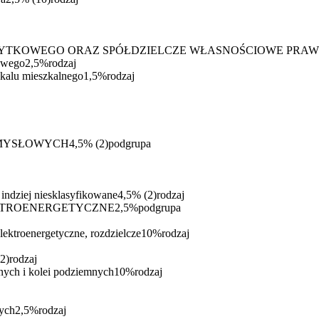
ŻYTKOWEGO ORAZ SPÓŁDZIELCZE WŁASNOŚCIOWE PRA
kowego
2,5%
rodzaj
okalu mieszkalnego
1,5%
rodzaj
EMYSŁOWYCH
4,5%
(
2
)
podgrupa
indziej niesklasyfikowane
4,5%
(
2
)
rodzaj
EKTROENERGETYCZNE
2,5%
podgrupa
elektroenergetyczne, rozdzielcze
10%
rodzaj
2
)
rodzaj
nych i kolei podziemnych
10%
rodzaj
ych
2,5%
rodzaj