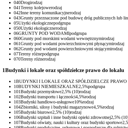
040
Drogi
rodzaj
041
Tereny kolejowe
rodzaj
042
Inne tereny komunikacyjne
rodzaj
043
Grunty przeznaczone pod budowę dróg publicznych lub lin
05
Użytki ekologiczne
podgrupa
050
Użytki ekologiczne
rodzaj
06
GRUNTY POD WODAMI
podgrupa
060
Grunty pod morskimi wodami wewnętrznymi
rodzaj
061
Grunty pod wodami powierzchniowymi płynącymi
rodzaj
062
Grunty pod wodami powierzchniowymi stojącymi
rodzaj
07
Tereny różne
podgrupa
070
Tereny różne
rodzaj
1
Budynki i lokale oraz spółdzielcze prawo do lokalu
1
BUDYNKI I LOKALE ORAZ SPÓŁDZIELCZE PRAW
10
BUDYNKI NIEMIESZKALNE
2,5%
podgrupa
101
Budynki przemysłowe
2,5%
(
10
)
rodzaj
102
Budynki transportu i łączności
4,5%
rodzaj
103
Budynki handlowo-usługowe
10%
rodzaj
104
Zbiorniki, silosy i budynki magazynowe
4,5%
rodzaj
105
Budynki biurowe
2,5%
(
10
)
rodzaj
106
Budynki szpitali i inne budynki opieki zdrowotnej
2,5%
(
10
107
Budynki oświaty, nauki i kultury oraz budynki sportowe
2,
108
Budynki produkcyjne, usługowe i gospodarcze dla rolnict