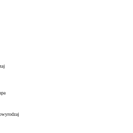
zaj
upa
dowy
rodzaj