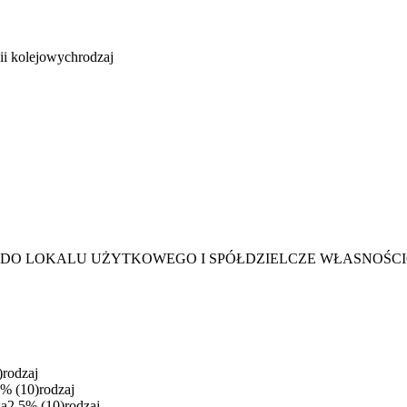
ii kolejowych
rodzaj
O DO LOKALU UŻYTKOWEGO I SPÓŁDZIELCZE WŁASNOŚ
)
rodzaj
5%
(
10
)
rodzaj
wa
2,5%
(
10
)
rodzaj