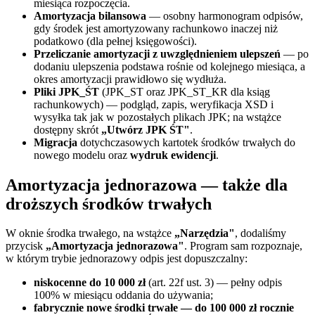
miesiąca rozpoczęcia.
Amortyzacja bilansowa
— osobny harmonogram odpisów,
gdy środek jest amortyzowany rachunkowo inaczej niż
podatkowo (dla pełnej księgowości).
Przeliczanie amortyzacji z uwzględnieniem ulepszeń
— po
dodaniu ulepszenia podstawa rośnie od kolejnego miesiąca, a
okres amortyzacji prawidłowo się wydłuża.
Pliki JPK_ŚT
(JPK_ST oraz JPK_ST_KR dla ksiąg
rachunkowych) — podgląd, zapis, weryfikacja XSD i
wysyłka tak jak w pozostałych plikach JPK; na wstążce
dostępny skrót
„Utwórz JPK ŚT"
.
Migracja
dotychczasowych kartotek środków trwałych do
nowego modelu oraz
wydruk ewidencji
.
Amortyzacja jednorazowa — także dla
droższych środków trwałych
W oknie środka trwałego, na wstążce
„Narzędzia"
, dodaliśmy
przycisk
„Amortyzacja jednorazowa"
. Program sam rozpoznaje,
w którym trybie jednorazowy odpis jest dopuszczalny:
niskocenne do 10 000 zł
(art. 22f ust. 3) — pełny odpis
100% w miesiącu oddania do używania;
fabrycznie nowe środki trwałe — do 100 000 zł rocznie