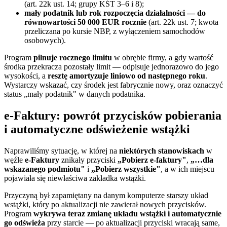
(art. 22k ust. 14; grupy KŚT 3–6 i 8);
mały podatnik lub rok rozpoczęcia działalności — do
równowartości 50 000 EUR rocznie
(art. 22k ust. 7; kwota
przeliczana po kursie NBP, z wyłączeniem samochodów
osobowych).
Program
pilnuje rocznego limitu
w obrębie firmy, a gdy wartość
środka przekracza pozostały limit — odpisuje jednorazowo do jego
wysokości, a
resztę amortyzuje liniowo od następnego roku
.
Wystarczy wskazać, czy środek jest fabrycznie nowy, oraz oznaczyć
status „mały podatnik" w danych podatnika.
e-Faktury: powrót przycisków pobierania
i automatyczne odświeżenie wstążki
Naprawiliśmy sytuację, w której na
niektórych stanowiskach
w
węźle
e-Faktury
znikały przyciski
„Pobierz e-faktury"
,
„…dla
wskazanego podmiotu"
i
„Pobierz wszystkie"
, a w ich miejscu
pojawiała się niewłaściwa zakładka wstążki.
Przyczyną był zapamiętany na danym komputerze starszy układ
wstążki, który po aktualizacji nie zawierał nowych przycisków.
Program
wykrywa teraz zmianę układu wstążki i automatycznie
go odświeża
przy starcie — po aktualizacji przyciski wracają same,