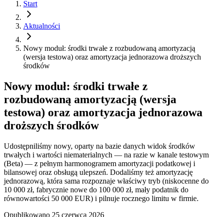
Start
Aktualności
Nowy moduł: środki trwałe z rozbudowaną amortyzacją
(wersja testowa) oraz amortyzacja jednorazowa droższych
środków
Nowy moduł: środki trwałe z
rozbudowaną amortyzacją (wersja
testowa) oraz amortyzacja jednorazowa
droższych środków
Udostępniliśmy nowy, oparty na bazie danych widok środków
trwałych i wartości niematerialnych — na razie w kanale testowym
(Beta) — z pełnym harmonogramem amortyzacji podatkowej i
bilansowej oraz obsługą ulepszeń. Dodaliśmy też amortyzację
jednorazową, która sama rozpoznaje właściwy tryb (niskocenne do
10 000 zł, fabrycznie nowe do 100 000 zł, mały podatnik do
równowartości 50 000 EUR) i pilnuje rocznego limitu w firmie.
Opublikowano
25 czerwca 2026