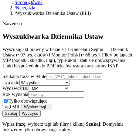
Strona główna
/
Narzędzia
/
Wyszukiwarka Dziennika Ustaw (ELI)
Narzędzia
Wyszukiwarka Dziennika Ustaw
Wyszukaj akt prawny w bazie ELI Kancelarii Sejmu — Dziennik
Ustaw (~97 tys. aktów) i Monitor Polski (~66 tys.). Filtry po tagach
MIP (podatki, składki, ulgi), typie aktu i statusie obowiązywania.
Linki bezpośrednie do PDF tekstów ustaw oraz strony ISAP.
Szukana fraza w tytule
Typ aktu
Wydawca
Rok wydania
Tylko obowiązujące
Tagi MIP
Wybierz tagi…
Szukaj
Wyczyść
Wpisz frazę, wybierz tagi lub filtry i kliknij
Szukaj
. Domyślnie
pokażemy tylko obowiązujące akty.