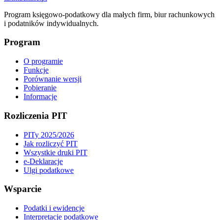
Program księgowo-podatkowy dla małych firm, biur rachunkowych
i podatników indywidualnych.
Program
O programie
Funkcje
Porównanie wersji
Pobieranie
Informacje
Rozliczenia PIT
PITy 2025/2026
Jak rozliczyć PIT
Wszystkie druki PIT
e-Deklaracje
Ulgi podatkowe
Wsparcie
Podatki i ewidencje
Interpretacje podatkowe