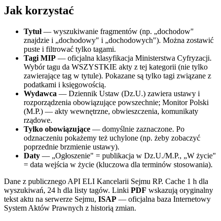
Jak korzystać
Tytuł
— wyszukiwanie fragmentów (np. „dochodow"
znajdzie i „dochodowy" i „dochodowych"). Można zostawić
puste i filtrować tylko tagami.
Tagi MIP
— oficjalna klasyfikacja Ministerstwa Cyfryzacji.
Wybór tagu da WSZYSTKIE akty z tej kategorii (nie tylko
zawierające tag w tytule). Pokazane są tylko tagi związane z
podatkami i księgowością.
Wydawca
— Dziennik Ustaw (Dz.U.) zawiera ustawy i
rozporządzenia obowiązujące powszechnie; Monitor Polski
(M.P.) — akty wewnętrzne, obwieszczenia, komunikaty
rządowe.
Tylko obowiązujące
— domyślnie zaznaczone. Po
odznaczeniu pokażemy też uchylone (np. żeby zobaczyć
poprzednie brzmienie ustawy).
Daty
— „Ogłoszenie" = publikacja w Dz.U./M.P., „W życie"
= data wejścia w życie (kluczowa dla terminów stosowania).
Dane z publicznego API ELI Kancelarii Sejmu RP. Cache 1 h dla
wyszukiwań, 24 h dla listy tagów. Linki
PDF
wskazują oryginalny
tekst aktu na serwerze Sejmu,
ISAP
— oficjalna baza Internetowy
System Aktów Prawnych z historią zmian.