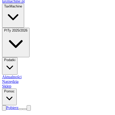
taxmachine
.pl
TaxMachine
PITy 2025/2026
Podatki
Aktualności
Narzędzia
Sklep
Pomoc
Pobierz