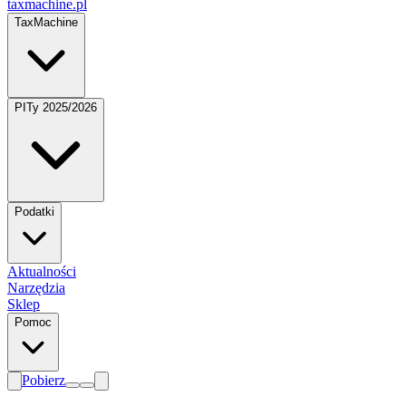
taxmachine
.pl
TaxMachine
PITy 2025/2026
Podatki
Aktualności
Narzędzia
Sklep
Pomoc
Pobierz