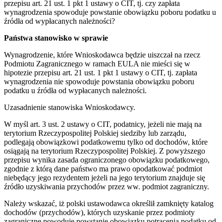
przepisu art. 21 ust. 1 pkt 1 ustawy o CIT, tj. czy zapłata
wynagrodzenia spowoduje powstanie obowiązku poboru podatku u
źródła od wypłacanych należności?
Państwa stanowisko w sprawie
Wynagrodzenie, które Wnioskodawca będzie uiszczał na rzecz
Podmiotu Zagranicznego w ramach EULA nie mieści się w
hipotezie przepisu art. 21 ust. 1 pkt 1 ustawy o CIT, tj. zapłata
wynagrodzenia nie spowoduje powstania obowiązku poboru
podatku u źródła od wypłacanych należności.
Uzasadnienie stanowiska Wnioskodawcy.
W myśl art. 3 ust. 2 ustawy o CIT, podatnicy, jeżeli nie mają na
terytorium Rzeczypospolitej Polskiej siedziby lub zarządu,
podlegają obowiązkowi podatkowemu tylko od dochodów, które
osiągają na terytorium Rzeczypospolitej Polskiej. Z powyższego
przepisu wynika zasada ograniczonego obowiązku podatkowego,
zgodnie z którą dane państwo ma prawo opodatkować podmiot
niebędący jego rezydentem jeżeli na jego terytorium znajduje się
źródło uzyskiwania przychodów przez ww. podmiot zagraniczny.
Należy wskazać, iż polski ustawodawca określił zamknięty katalog
dochodów (przychodów), których uzyskanie przez podmioty
zagraniczne powoduje powstanie obowiązku potrącenia podatku od