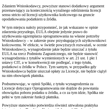
Zdaniem Wnioskodawcy, powyższe stanowi dodatkowy argument
przemawiający za koniecznością wyraźnego odróżnienia licencji
sensu stricto od licencji użytkownika końcowego na gruncie
opodatkowania podatkiem u źródła.
W tym miejscu należy przypomnieć, że jak wskazano w opisie
zdarzenia przyszłego, EULA obejmie jedynie prawo do
użytkowania egzemplarza oprogramowania na własne potrzeby
Wnioskodawcy – w zakresie praw przysługujących użytkownikowi
końcowemu. W efekcie, w świetle powyższych rozważań, w ocenie
Wnioskodawcy, wynagrodzenie jakie będzie uiszczać z tytułu
EULA na rzecz Podmiotu Zagranicznego, nie będzie stanowić
wynagrodzenia z tytułów wymienionych w art. 21 ust. 1 pkt 1
ustawy CIT, a w konsekwencji nie podlegać, z tego tytułu,
podatkowi u źródła w Polsce. Tym samym, w przypadku gdy
Wnioskodawca będzie uiszczał opłaty za Licencje, nie będzie ciążył
na nim obowiązek płatnika.
Podsumowując, w opinii Spółki, z tytułu wynagrodzenia za
Licencje dotyczące Oprogramowania nie dojdzie do powstania
obowiązku poboru podatku u źródła, a co za tym idzie, Spółka nie
pełni w tym zakresie funkcji płatnika.
Powyższe stanowisko potwierdza również utrwalona praktyka