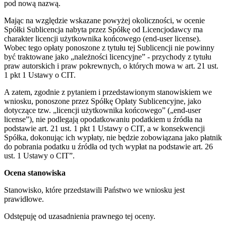
pod nową nazwą.
Mając na względzie wskazane powyżej okoliczności, w ocenie
Spółki Sublicencja nabyta przez Spółkę od Licencjodawcy ma
charakter licencji użytkownika końcowego (end-user license).
Wobec tego opłaty ponoszone z tytułu tej Sublicencji nie powinny
być traktowane jako „należności licencyjne” - przychody z tytułu
praw autorskich i praw pokrewnych, o których mowa w art. 21 ust.
1 pkt 1 Ustawy o CIT.
A zatem, zgodnie z pytaniem i przedstawionym stanowiskiem we
wniosku, ponoszone przez Spółkę Opłaty Sublicencyjne, jako
dotyczące tzw. „licencji użytkownika końcowego” („end-user
license”), nie podlegają opodatkowaniu podatkiem u źródła na
podstawie art. 21 ust. 1 pkt 1 Ustawy o CIT, a w konsekwencji
Spółka, dokonując ich wypłaty, nie będzie zobowiązana jako płatnik
do pobrania podatku u źródła od tych wypłat na podstawie art. 26
ust. 1 Ustawy o CIT”.
Ocena stanowiska
Stanowisko, które przedstawili Państwo we wniosku jest
prawidłowe.
Odstępuję od uzasadnienia prawnego tej oceny.