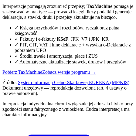
Interpretacje pomagają zrozumieć przepisy;
TaxMachine
pomaga je
zastosować w praktyce — prowadzi księgi, liczy podatki i generuje
deklaracje, a stawki, druki i przepisy aktualizuje na bieżąco.
✓ Księga przychodów i rozchodów, ryczałt oraz pełna
księgowość
✓ Faktury i e-faktury
KSeF
, JPK_V7 i JPK_KR
✓ PIT, CIT, VAT i inne deklaracje + wysyłka e-Deklaracje z
pobraniem UPO
✓ Środki trwałe i amortyzacja, płace i ZUS
✓ Automatyczne aktualizacje stawek, druków i przepisów
Pobierz TaxMachine
Zobacz wersje programu →
Źródło:
System Informacji Celno-Skarbowej EUREKA (MF/KIS)
.
Dokument urzędowy — reprodukcja dozwolona (art. 4 ustawy o
prawie autorskim).
Interpretacja indywidualna chroni wyłącznie jej adresata i tylko przy
zgodności stanu faktycznego z wnioskiem. Cudza interpretacja ma
charakter informacyjny.