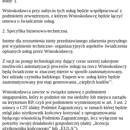
leady”).
Wnioskodawca przy nabyciu tych usług będzie współpracować z
podmiotem zewnętrznym, z którym Wnioskodawcę będzie łączyć
umowa o świadczenie usług.
2. Specyfika biznesowo-techniczna.
Istotne dla zrozumienia istoty przedstawianego zdarzenia przyszłego
jest wyjaśnienie techniczno- organizacyjnych aspektów świadczenia
opisanych usług przez Wnioskodawcę.
Z racji na postęp technologiczny dający coraz szerzej zakrojone
możliwości automatyzacji procesów usługi na rzecz Wnioskodawcy
będą świadczone w znacznej mierze w sposób zautomatyzowany,
bez udziału czynnika ludzkiego. Etapem ww. usług który będzie
zautomatyzowany jest etap generowania „ciepłych leadów”.
Wnioskodawca zawrze w związku umowę z podmiotem
singapurskim, który to podmiot nie ma siedziby lub miejsca zarządu
na terytorium RP, czyli jest podmiotem wymienionym w art. 3 ust. 2
ustawy o CIT (dalej: Podmiot Zagraniczny), w ramach której będzie
mógł jako użytkownik końcowy korzystać z oprogramowania
będącego własnością Podmiotu Zagranicznego, lecz wyłącznie na
potrzeby swojej działalności gospodarczej (dalej: „licencja
użytkownika końcowego” lub „EULA”).