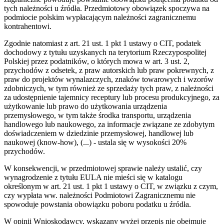
tych należności u źródła. Przedmiotowy obowiązek spoczywa na
podmiocie polskim wypłacającym należności zagranicznemu
kontrahentowi.
Zgodnie natomiast z art. 21 ust. 1 pkt 1 ustawy o CIT, podatek
dochodowy z tytułu uzyskanych na terytorium Rzeczypospolitej
Polskiej przez podatników, o których mowa w art. 3 ust. 2,
przychodów z odsetek, z praw autorskich lub praw pokrewnych, z
praw do projektów wynalazczych, znaków towarowych i wzorów
zdobniczych, w tym również ze sprzedaży tych praw, z należności
za udostępnienie tajemnicy receptury lub procesu produkcyjnego, za
użytkowanie lub prawo do użytkowania urządzenia
przemysłowego, w tym także środka transportu, urządzenia
handlowego lub naukowego, za informacje związane ze zdobytym
doświadczeniem w dziedzinie przemysłowej, handlowej lub
naukowej (know-how), (...) - ustala się w wysokości 20%
przychodów.
W konsekwencji, w przedmiotowej sprawie należy ustalić, czy
wynagrodzenie z tytułu EULA nie mieści się w katalogu
określonym w art. 21 ust. 1 pkt 1 ustawy o CIT, w związku z czym,
czy wypłata ww. należności Podmiotowi Zagranicznemu nie
spowoduje powstania obowiązku poboru podatku u źródła.
W opinii Wnioskodawcy, wskazany wyżej przepis nie obejmuje