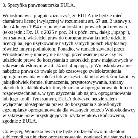
3. Specyfika prawnoautorska EULA.
Wnioskodawca pragnie zaznaczyć, że EULA nie będzie mieć
charakteru licencji wyłącznej w rozumieniu art. 67 ust. 2 ustawy z
dnia 4 lutego 1994 r. o prawie autorskim i prawach pokrewnych
(tekst jedn.: Dz. U. z 2025 r. poz. 24 z późn. zm., dalej: „upapp”),
tym samym, właściciel praw do oprogramowania może udzielić
licencji na jego użytkowanie na tych samych polach eksploatacji
również innym podmiotom. Ponadto, w ramach zawartej przez
Wnioskodawcę umowy nie nastąpi przeniesienie praw czy też
udzielenie prawa do korzystania z autorskich praw majątkowych w
zakresie określonym w art. 74 ust. 4 upapp., tj. Wnioskodawca nie
nabędzie prawa do trwałego lub czasowego zwielokrotnienia
oprogramowania w całości lub w części jakimikolwiek środkami i w
jakiejkolwiek formie, tłumaczenia, przystosowywania, zmiany
układu lub jakichkolwiek innych zmian w oprogramowaniu lub do
rozpowszechniania, w tym użyczenia lub najmu, oprogramowania
lub jego kopii. Tym samym, EULA dotyczyć będzie zatem
wyłącznie udostępnienia prawa do korzystania z określonych
egzemplarzy oprogramowania dla własnych potrzeb Wnioskodawcy
w zakresie praw przysługujących użytkownikowi końcowemu,
zgodnie z EULA.
Co więcej, Wnioskodawca nie będzie udzielać swoim klientom
sublicencji na niniejsze oprogramowanie, ponieważ nie stanowi to