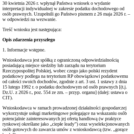
30 kwietnia 2026 r. wpłynął Państwa wniosek o wydanie
interpretacji indywidualnej w zakresie podatku dochodowego od
osób prawnych. Uzupełnili go Państwo pismem z 26 maja 2026 r. –
w odpowiedzi na wezwanie.
Treść wniosku jest następująca:
Opis zdarzenia przyszłego
1. Informacje wstępne.
Wnioskodawca jest spółką z ograniczoną odpowiedzialnością
posiadającą miejsce siedziby lub zarządu na terytorium
Rzeczypospolitej Polskiej, wobec czego jako polski rezydent
podatkowy podlega na terytorium RP obowiązkowi podatkowemu
od całości swoich dochodów, zgodnie z art. 3 ust. 1 ustawy z dnia
15 lutego 1992 r. o podatku dochodowym od osób prawnych [(t.j.
Dz.U. z 2026 r., poz. 554 ze zm. – przyp. organu] (dalej: ustawa o
CIT).
Wnioskodawca w ramach prowadzonej działalności gospodarczej
wykorzystuje usługi marketingowe polegające na wskazaniu osób
potencjalnie zainteresowanych jej ofertą handlową (w praktyce
rynkowej określane jako „ciepłe leady”) oraz wyselekcjonowanych
osób gotowych do zawarcia umów z wnioskodawcą (tzw. „gorące