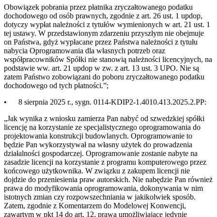
Obowiązek pobrania przez płatnika zryczałtowanego podatku
dochodowego od osób prawnych, zgodnie z art. 26 ust. 1 updop,
dotyczy wypłat należności z tytułów wymienionych w art. 21 ust. 1
tej ustawy. W przedstawionym zdarzeniu przyszłym nie obejmuje
on Państwa, gdyż wypłacane przez Państwa należności z tytułu
nabycia Oprogramowania dla własnych potrzeb oraz
współpracowników Spółki nie stanowią należności licencyjnych, na
podstawie ww. art. 21 updop w zw. z art. 13 ust. 3 UPO. Nie są
zatem Państwo zobowiązani do poboru zryczałtowanego podatku
dochodowego od tych płatności.”;
•
8 sierpnia 2025 r., sygn. 0114-KDIP2-1.4010.413.2025.2.PP:
„Jak wynika z wniosku zamierza Pan nabyć od szwedzkiej spółki
licencję na korzystanie ze specjalistycznego oprogramowania do
projektowania konstrukcji budowlanych. Oprogramowanie to
będzie Pan wykorzystywał na własny użytek do prowadzenia
działalności gospodarczej. Oprogramowanie zostanie nabyte na
zasadzie licencji na korzystanie z programu komputerowego przez
końcowego użytkownika. W związku z zakupem licencji nie
dojdzie do przeniesienia praw autorskich. Nie nabędzie Pan również
prawa do modyfikowania oprogramowania, dokonywania w nim
istotnych zmian czy rozpowszechniania w jakikolwiek sposób.
Zatem, zgodnie z Komentarzem do Modelowej Konwencji,
zawartym w pkt 14 do art. 12, prawa umożliwiające jedynie