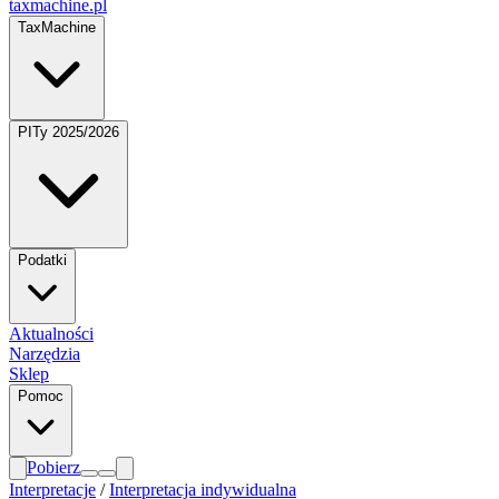
taxmachine
.pl
TaxMachine
PITy 2025/2026
Podatki
Aktualności
Narzędzia
Sklep
Pomoc
Pobierz
Interpretacje
/
Interpretacja indywidualna