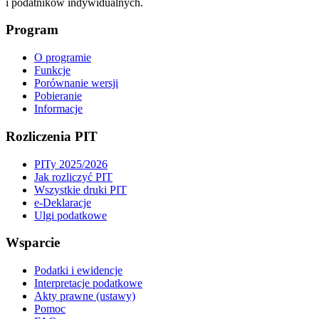
i podatników indywidualnych.
Program
O programie
Funkcje
Porównanie wersji
Pobieranie
Informacje
Rozliczenia PIT
PITy 2025/2026
Jak rozliczyć PIT
Wszystkie druki PIT
e-Deklaracje
Ulgi podatkowe
Wsparcie
Podatki i ewidencje
Interpretacje podatkowe
Akty prawne (ustawy)
Pomoc