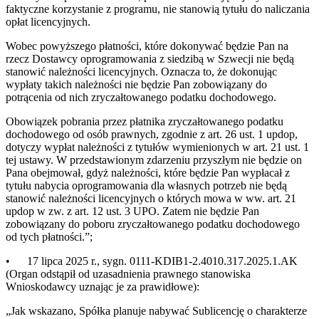
faktyczne korzystanie z programu, nie stanowią tytułu do naliczania
opłat licencyjnych.
Wobec powyższego płatności, które dokonywać będzie Pan na
rzecz Dostawcy oprogramowania z siedzibą w Szwecji nie będą
stanowić należności licencyjnych. Oznacza to, że dokonując
wypłaty takich należności nie będzie Pan zobowiązany do
potrącenia od nich zryczałtowanego podatku dochodowego.
Obowiązek pobrania przez płatnika zryczałtowanego podatku
dochodowego od osób prawnych, zgodnie z art. 26 ust. 1 updop,
dotyczy wypłat należności z tytułów wymienionych w art. 21 ust. 1
tej ustawy. W przedstawionym zdarzeniu przyszłym nie będzie on
Pana obejmował, gdyż należności, które będzie Pan wypłacał z
tytułu nabycia oprogramowania dla własnych potrzeb nie będą
stanowić należności licencyjnych o których mowa w ww. art. 21
updop w zw. z art. 12 ust. 3 UPO. Zatem nie będzie Pan
zobowiązany do poboru zryczałtowanego podatku dochodowego
od tych płatności.”;
•
17 lipca 2025 r., sygn. 0111-KDIB1-2.4010.317.2025.1.AK
(Organ odstąpił od uzasadnienia prawnego stanowiska
Wnioskodawcy uznając je za prawidłowe):
„Jak wskazano, Spółka planuje nabywać Sublicencję o charakterze