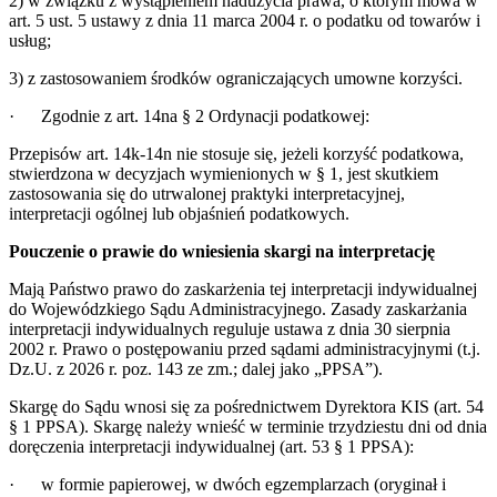
2) w związku z wystąpieniem nadużycia prawa, o którym mowa w
art. 5 ust. 5 ustawy z dnia 11 marca 2004 r. o podatku od towarów i
usług;
3) z zastosowaniem środków ograniczających umowne korzyści.
·
Zgodnie z art. 14na § 2 Ordynacji podatkowej:
Przepisów art. 14k-14n nie stosuje się, jeżeli korzyść podatkowa,
stwierdzona w decyzjach wymienionych w § 1, jest skutkiem
zastosowania się do utrwalonej praktyki interpretacyjnej,
interpretacji ogólnej lub objaśnień podatkowych.
Pouczenie o prawie do wniesienia skargi na interpretację
Mają Państwo prawo do zaskarżenia tej interpretacji indywidualnej
do Wojewódzkiego Sądu Administracyjnego. Zasady zaskarżania
interpretacji indywidualnych reguluje ustawa z dnia 30 sierpnia
2002 r. Prawo o postępowaniu przed sądami administracyjnymi (t.j.
Dz.U. z 2026 r. poz. 143 ze zm.; dalej jako „PPSA”).
Skargę do Sądu wnosi się za pośrednictwem Dyrektora KIS (art. 54
§ 1 PPSA). Skargę należy wnieść w terminie trzydziestu dni od dnia
doręczenia interpretacji indywidualnej (art. 53 § 1 PPSA):
·
w formie papierowej, w dwóch egzemplarzach (oryginał i