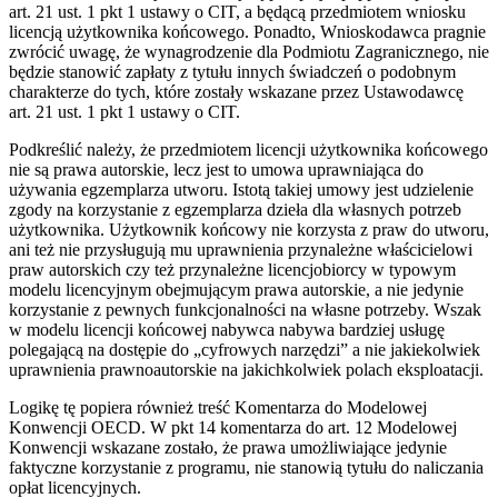
art. 21 ust. 1 pkt 1 ustawy o CIT, a będącą przedmiotem wniosku
licencją użytkownika końcowego. Ponadto, Wnioskodawca pragnie
zwrócić uwagę, że wynagrodzenie dla Podmiotu Zagranicznego, nie
będzie stanowić zapłaty z tytułu innych świadczeń o podobnym
charakterze do tych, które zostały wskazane przez Ustawodawcę
art. 21 ust. 1 pkt 1 ustawy o CIT.
Podkreślić należy, że przedmiotem licencji użytkownika końcowego
nie są prawa autorskie, lecz jest to umowa uprawniająca do
używania egzemplarza utworu. Istotą takiej umowy jest udzielenie
zgody na korzystanie z egzemplarza dzieła dla własnych potrzeb
użytkownika. Użytkownik końcowy nie korzysta z praw do utworu,
ani też nie przysługują mu uprawnienia przynależne właścicielowi
praw autorskich czy też przynależne licencjobiorcy w typowym
modelu licencyjnym obejmującym prawa autorskie, a nie jedynie
korzystanie z pewnych funkcjonalności na własne potrzeby. Wszak
w modelu licencji końcowej nabywca nabywa bardziej usługę
polegającą na dostępie do „cyfrowych narzędzi” a nie jakiekolwiek
uprawnienia prawnoautorskie na jakichkolwiek polach eksploatacji.
Logikę tę popiera również treść Komentarza do Modelowej
Konwencji OECD. W pkt 14 komentarza do art. 12 Modelowej
Konwencji wskazane zostało, że prawa umożliwiające jedynie
faktyczne korzystanie z programu, nie stanowią tytułu do naliczania
opłat licencyjnych.