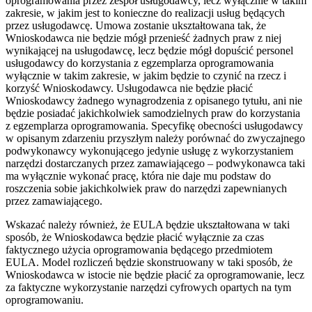
oprogramowania przez zespół usługodawcy, lecz wyłącznie w takim
zakresie, w jakim jest to konieczne do realizacji usług będących
przez usługodawcę. Umowa zostanie ukształtowana tak, że
Wnioskodawca nie będzie mógł przenieść żadnych praw z niej
wynikającej na usługodawcę, lecz będzie mógł dopuścić personel
usługodawcy do korzystania z egzemplarza oprogramowania
wyłącznie w takim zakresie, w jakim będzie to czynić na rzecz i
korzyść Wnioskodawcy. Usługodawca nie będzie płacić
Wnioskodawcy żadnego wynagrodzenia z opisanego tytułu, ani nie
będzie posiadać jakichkolwiek samodzielnych praw do korzystania
z egzemplarza oprogramowania. Specyfikę obecności usługodawcy
w opisanym zdarzeniu przyszłym należy porównać do zwyczajnego
podwykonawcy wykonującego jedynie usługę z wykorzystaniem
narzędzi dostarczanych przez zamawiającego – podwykonawca taki
ma wyłącznie wykonać pracę, która nie daje mu podstaw do
roszczenia sobie jakichkolwiek praw do narzędzi zapewnianych
przez zamawiającego.
Wskazać należy również, że EULA będzie ukształtowana w taki
sposób, że Wnioskodawca będzie płacić wyłącznie za czas
faktycznego użycia oprogramowania będącego przedmiotem
EULA. Model rozliczeń będzie skonstruowany w taki sposób, że
Wnioskodawca w istocie nie będzie płacić za oprogramowanie, lecz
za faktyczne wykorzystanie narzędzi cyfrowych opartych na tym
oprogramowaniu.