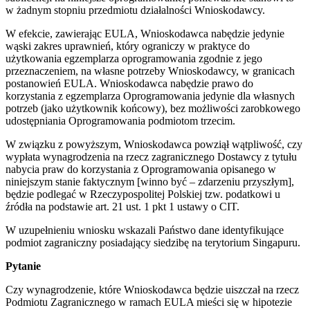
w żadnym stopniu przedmiotu działalności Wnioskodawcy.
W efekcie, zawierając EULA, Wnioskodawca nabędzie jedynie
wąski zakres uprawnień, który ograniczy w praktyce do
użytkowania egzemplarza oprogramowania zgodnie z jego
przeznaczeniem, na własne potrzeby Wnioskodawcy, w granicach
postanowień EULA. Wnioskodawca nabędzie prawo do
korzystania z egzemplarza Oprogramowania jedynie dla własnych
potrzeb (jako użytkownik końcowy), bez możliwości zarobkowego
udostępniania Oprogramowania podmiotom trzecim.
W związku z powyższym, Wnioskodawca powziął wątpliwość, czy
wypłata wynagrodzenia na rzecz zagranicznego Dostawcy z tytułu
nabycia praw do korzystania z Oprogramowania opisanego w
niniejszym stanie faktycznym [winno być – zdarzeniu przyszłym],
będzie podlegać w Rzeczypospolitej Polskiej tzw. podatkowi u
źródła na podstawie art. 21 ust. 1 pkt 1 ustawy o CIT.
W uzupełnieniu wniosku wskazali Państwo dane identyfikujące
podmiot zagraniczny posiadający siedzibę na terytorium Singapuru.
Pytanie
Czy wynagrodzenie, które Wnioskodawca będzie uiszczał na rzecz
Podmiotu Zagranicznego w ramach EULA mieści się w hipotezie