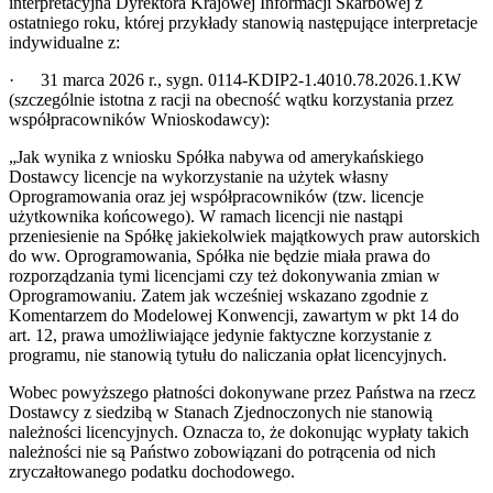
interpretacyjna Dyrektora Krajowej Informacji Skarbowej z
ostatniego roku, której przykłady stanowią następujące interpretacje
indywidualne z:
·
31 marca 2026 r., sygn. 0114-KDIP2-1.4010.78.2026.1.KW
(szczególnie istotna z racji na obecność wątku korzystania przez
współpracowników Wnioskodawcy):
„Jak wynika z wniosku Spółka nabywa od amerykańskiego
Dostawcy licencje na wykorzystanie na użytek własny
Oprogramowania oraz jej współpracowników (tzw. licencje
użytkownika końcowego). W ramach licencji nie nastąpi
przeniesienie na Spółkę jakiekolwiek majątkowych praw autorskich
do ww. Oprogramowania, Spółka nie będzie miała prawa do
rozporządzania tymi licencjami czy też dokonywania zmian w
Oprogramowaniu. Zatem jak wcześniej wskazano zgodnie z
Komentarzem do Modelowej Konwencji, zawartym w pkt 14 do
art. 12, prawa umożliwiające jedynie faktyczne korzystanie z
programu, nie stanowią tytułu do naliczania opłat licencyjnych.
Wobec powyższego płatności dokonywane przez Państwa na rzecz
Dostawcy z siedzibą w Stanach Zjednoczonych nie stanowią
należności licencyjnych. Oznacza to, że dokonując wypłaty takich
należności nie są Państwo zobowiązani do potrącenia od nich
zryczałtowanego podatku dochodowego.