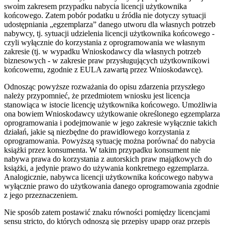
swoim zakresem przypadku nabycia licencji użytkownika
końcowego. Zatem pobór podatku u źródła nie dotyczy sytuacji
udostępniania „egzemplarza” danego utworu dla własnych potrzeb
nabywcy, tj. sytuacji udzielenia licencji użytkownika końcowego -
czyli wyłącznie do korzystania z oprogramowania we własnym
zakresie (tj. w wypadku Wnioskodawcy dla własnych potrzeb
biznesowych - w zakresie praw przysługujących użytkownikowi
końcowemu, zgodnie z EULA zawartą przez Wnioskodawcę).
Odnosząc powyższe rozważania do opisu zdarzenia przyszłego
należy przypomnieć, że przedmiotem wniosku jest licencja
stanowiąca w istocie licencję użytkownika końcowego. Umożliwia
ona bowiem Wnioskodawcy użytkowanie określonego egzemplarza
oprogramowania i podejmowanie w jego zakresie wyłącznie takich
działań, jakie są niezbędne do prawidłowego korzystania z
oprogramowania. Powyższą sytuację można porównać do nabycia
książki przez konsumenta. W takim przypadku konsument nie
nabywa prawa do korzystania z autorskich praw majątkowych do
książki, a jedynie prawo do używania konkretnego egzemplarza.
Analogicznie, nabywca licencji użytkownika końcowego nabywa
wyłącznie prawo do użytkowania danego oprogramowania zgodnie
z jego przeznaczeniem.
Nie sposób zatem postawić znaku równości pomiędzy licencjami
sensu stricto, do których odnoszą się przepisy upapp oraz przepis