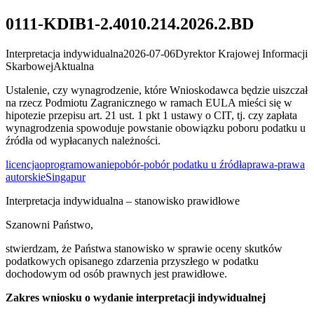
0111-KDIB1-2.4010.214.2026.2.BD
Interpretacja indywidualna
2026-07-06
Dyrektor Krajowej Informacji
Skarbowej
Aktualna
Ustalenie, czy wynagrodzenie, które Wnioskodawca będzie uiszczał
na rzecz Podmiotu Zagranicznego w ramach EULA mieści się w
hipotezie przepisu art. 21 ust. 1 pkt 1 ustawy o CIT, tj. czy zapłata
wynagrodzenia spowoduje powstanie obowiązku poboru podatku u
źródła od wypłacanych należności.
licencja
oprogramowanie
pobór-pobór podatku u źródła
prawa-prawa
autorskie
Singapur
Interpretacja indywidualna – stanowisko prawidłowe
Szanowni Państwo,
stwierdzam, że Państwa stanowisko w sprawie oceny skutków
podatkowych opisanego zdarzenia przyszłego
w podatku
dochodowym od osób prawnych jest prawidłowe.
Zakres wniosku o wydanie interpretacji indywidualnej