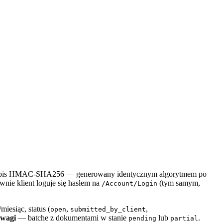
i podpis HMAC-SHA256 — generowany identycznym algorytmem po
ywnie klient loguje się hasłem na
(tym samym,
/Account/Login
miesiąc, status (
,
,
open
submitted_by_client
wagi
— batche z dokumentami w stanie
lub
.
pending
partial