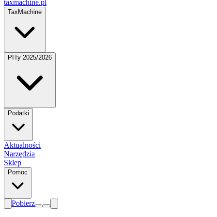
taxmachine
.pl
TaxMachine
PITy 2025/2026
Podatki
Aktualności
Narzędzia
Sklep
Pomoc
Pobierz