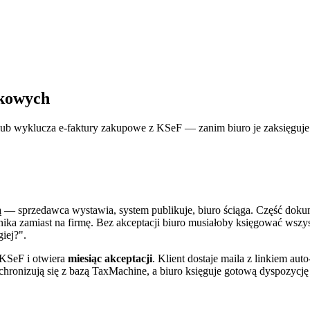
nkowych
e lub wyklucza e-faktury zakupowe z KSeF — zanim biuro je zaksięguje
iają — sprzedawca wystawia, system publikuje, biuro ściąga. Część dok
nika zamiast na firmę. Bez akceptacji biuro musiałoby księgować ws
giej?".
z KSeF i otwiera
miesiąc akceptacji
. Klient dostaje maila z linkiem au
hronizują się z bazą TaxMachine, a biuro księguje gotową dyspozycję