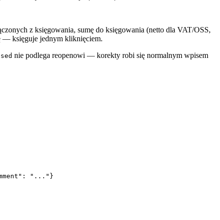
.
 wyłączonych z księgowania, sumę do księgowania (netto dla VAT/OSS,
ę — księguje jednym kliknięciem.
nie podlega reopenowi — korekty robi się normalnym wpisem
osed
mment": "..."}