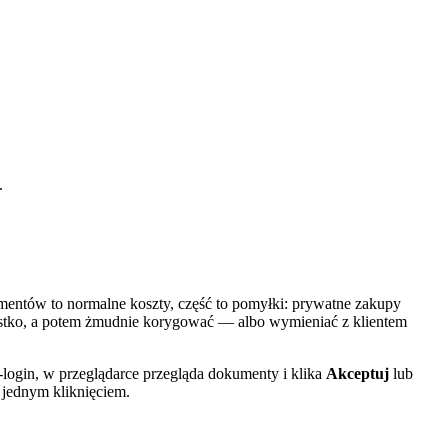
.
umentów to normalne koszty, część to pomyłki: prywatne zakupy
zystko, a potem żmudnie korygować — albo wymieniać z klientem
to-login, w przeglądarce przegląda dokumenty i klika
Akceptuj
lub
 jednym kliknięciem.