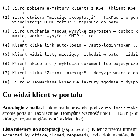
(1) Biuro pobiera e-faktury klienta z KSeF (klient KSeF
        ↓

(2) Biuro otwiera "miesiąc akceptacji" — TaxMachine gen
    wizualizacje HTML faktur i zapisuje do bazy

        ↓

(3) Biuro uruchamia masową wysyłkę zaproszeń — outbox k
    maile, worker wysyła z SMTP biura

        ↓

(4) Klient klika link auto-login → /auto-login?token=..
        ↓

(5) Klient widzi listę miesięcy, wchodzi w batch, widzi
        ↓

(6) Klient akceptuje / wyklucza dokument lub pojedyncze
        ↓

(7) Klient klika "Zamknij miesiąc" — decyzje wracają do
        ↓

Co widzi klient w portalu
Auto-login z maila.
Link w mailu prowadzi pod
/auto-login?toke
stronie portalu i TaxMachine. Domyślna ważność linku — 168 h (7 d
którego używa w głównym TaxMachine).
Lista miesięcy do akceptacji
(
). Klient z trzema firmam
/Approvals
,
,
), liczba dokumentów, ile
accepted_by_office
closed
reopened