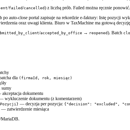
/
/
) z liczbą prób. Failed można ręcznie ponowić
sent
failed
cancelled
b po auto-close portal zapisuje na rekordzie e-faktury: listę pozycji
twierdzenia oraz uwagi klienta. Biuro w TaxMachine ma gotową decyzj
/
→
). Batch
bmitted_by_client
accepted_by_office
reopened
cl
atchy
batcha dla
(firmaId, rok, miesiąc)
óły
i sumy
akceptacja dokumentu
 wykluczenie dokumentu (z komentarzem)
— decyzja per pozycja:
Pozycji}
{"decision": "excluded", "co
— zatwierdzenie miesiąca
L/MariaDB.