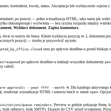
: numer, kontrahent, kwoty, status. Akceptacja lub wykluczenie wprost 
metadane; po prawej — pełna wizualizacja HTML, taka sama jak widzi 
ylko dekompresuje i wyświetla — bez ryzyka rozjazdu między widokiem
kument
,
Wyklucz dokument
,
Zapisz komentarz
.
m, dwie to tonery do biura. Klient wyklucza pozycję nr 2, dokument pr
czonych pozycji — trzeba je przywrócić ręcznie.
,
oraz po upływie deadline-u portal blokuje e
epted_by_office
closed
/
po upływie deadline-u traktuje wszystkie dokumenty
en
reopened
pen
my całość.
. Dla każdego aktywnego k
are-approvals --year YYYY --month M
ji, renderuje wizualizacje HTML i ustawia batch w stanie
. Opcjo
open
/
. Preview w gridzie pokazuje firmę, biu
invitations
queue-reminders
ura, brak odbiorcy, brak SMTP). Eksport do CSV przed wysłaniem. Przy