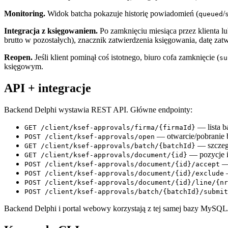
Monitoring.
Widok batcha pokazuje historię powiadomień (
/
queued
Integracja z księgowaniem.
Po zamknięciu miesiąca przez klienta lu
brutto w pozostałych), znacznik zatwierdzenia księgowania, datę za
Reopen.
Jeśli klient pominął coś istotnego, biuro cofa zamknięcie (
su
księgowym.
API + integracje
Backend Delphi wystawia REST API. Główne endpointy:
— lista b
GET /client/ksef-approvals/firma/{firmaId}
— otwarcie/pobranie 
POST /client/ksef-approvals/open
— szczeg
GET /client/ksef-approvals/batch/{batchId}
— pozycje 
GET /client/ksef-approvals/document/{id}
— 
POST /client/ksef-approvals/document/{id}/accept
—
POST /client/ksef-approvals/document/{id}/exclude
POST /client/ksef-approvals/document/{id}/line/{nr
POST /client/ksef-approvals/batch/{batchId}/submit
Backend Delphi i portal webowy korzystają z tej samej bazy MySQ