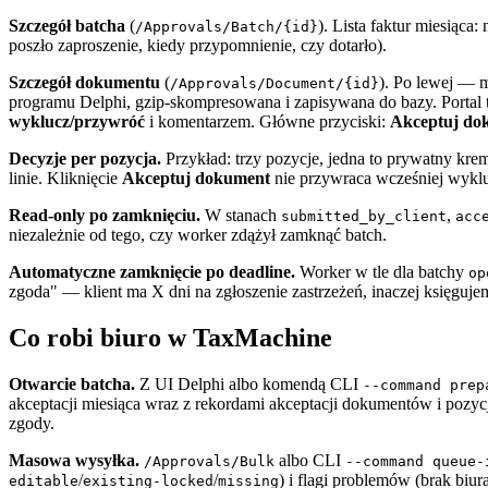
Szczegół batcha
(
). Lista faktur miesiąca
/Approvals/Batch/{id}
poszło zaproszenie, kiedy przypomnienie, czy dotarło).
Szczegół dokumentu
(
). Po lewej — 
/Approvals/Document/{id}
programu Delphi, gzip-skompresowana i zapisywana do bazy. Portal t
wyklucz/przywróć
i komentarzem. Główne przyciski:
Akceptuj do
Decyzje per pozycja.
Przykład: trzy pozycje, jedna to prywatny kre
linie. Kliknięcie
Akceptuj dokument
nie przywraca wcześniej wyklu
Read-only po zamknięciu.
W stanach
,
submitted_by_client
acc
niezależnie od tego, czy worker zdążył zamknąć batch.
Automatyczne zamknięcie po deadline.
Worker w tle dla batchy
op
zgoda" — klient ma X dni na zgłoszenie zastrzeżeń, inaczej księguje
Co robi biuro w TaxMachine
Otwarcie batcha.
Z UI Delphi albo komendą CLI
--command prep
akceptacji miesiąca wraz z rekordami akceptacji dokumentów i pozyc
zgody.
Masowa wysyłka.
albo CLI
/Approvals/Bulk
--command queue-
/
/
) i flagi problemów (brak bi
editable
existing-locked
missing