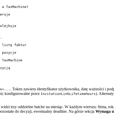
 w TaxMachine)

eruje

olejkuje

.

 listę faktur

 pozycje

 TaxMachine

. Token zawiera identyfikator użytkownika, datę ważności 
n=...
ni; konfigurowalne przez
). Alternat
InvitationLinkLifetimeHours
i widzi trzy oddzielne batche na miesiąc. W każdym wierszu: firma, rok/
 pozostało do decyzji, ewentualny deadline. Na górze sekcja
Wymaga u