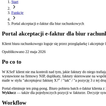
Start
Funkcje
Portal akceptacji e-faktur dla biur rachunkowych
Portal akceptacji e-faktur dla biur rachu
Klient biura rachunkowego loguje się przez przeglądarkę i akceptuj
Opublikowano
22 maja 2026
Po co to
W KSeF klient nie ma kontroli nad tym, jakie faktury do niego traf
wystawione na firmowy NIP, duplikaty, faktury skierowane na wspól
maile w stylu "akceptujesz fakturę X?" / "tak" / "a pozycję 3 z tej dru
Portal eliminuje ten ping-pong. Biuro pobiera batch e-faktur klienta 
Wyklucz
— także dla pojedynczych pozycji w fakturze. Decyzje sync
Workflow