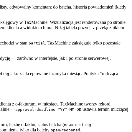
z listy, edytowalny komentarz do batcha, historia powiadomień (kiedy
księgowy w TaxMachine. Wizualizacja jest renderowana po stronie
 klienta a widokiem biura. Niżej tabela pozycji z przełącznikiem
zechodzi w stan
, TaxMachine zaksięguje tylko pozostałe
partial
dycję — zarówno w interfejsie, jak i po stronie serwerowej,
jako zaakceptowane i zamyka miesiąc. Polityka "milcząca
ding
lienta z e-fakturami w miesiącu TaxMachine tworzy rekord
nalnie
ustawia termin milczącej
--approval-deadline YYYY-MM-DD
ro, liczbę e-faktur, status batcha (
/
new
existing-
pomnienia tylko dla batchy
/
.
open
reopened