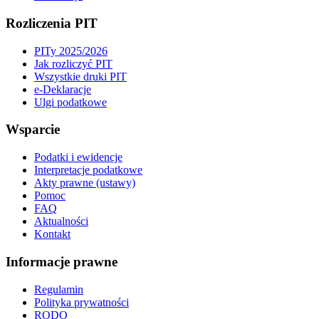
Rozliczenia PIT
PITy 2025/2026
Jak rozliczyć PIT
Wszystkie druki PIT
e-Deklaracje
Ulgi podatkowe
Wsparcie
Podatki i ewidencje
Interpretacje podatkowe
Akty prawne (ustawy)
Pomoc
FAQ
Aktualności
Kontakt
Informacje prawne
Regulamin
Polityka prywatności
RODO