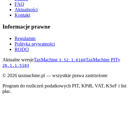
FAQ
Aktualności
Kontakt
Informacje prawne
Regulamin
Polityka prywatności
RODO
Aktualne wersje
TaxMachine
TaxMachine PITy
3.52.1.6160
26.1.1.5183
©
2026
taxmachine.pl — wszystkie prawa zastrzeżone
Program do rozliczeń podatkowych PIT, KPiR, VAT, KSeF i list
płac.