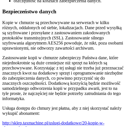
oszczędność na kosztach zabezpieczenia danych.
Bezpieczeństwo danych
Kopie w chmurze są przechowywane na serwerach w kilku
różnych, oddalonych od siebie, lokalizacjach. Dane przed wysyłką
są szyfrowane i przesyłane z zastosowaniem zakodowanych
protokołów transmisyjnych (SSL). Zastosowanie silnego
szyfrowania algorytmem AES256 powoduje, że nikt, poza osobami
uprawnionymi, nie odtworzy zawartości archiwum.
Zastosowanie kopii w chmurze zabezpieczy Państwa dane, które
niejednokrotnie są duże cenniejsze niż sprzęt na których są
przechowywane. Korzystając z tej usługi nie trzeba już przeznaczać
znacznych kwot na dodatkowy sprzęt i oprogramowanie niezbędne
do zabezpieczenia danych, co powinno przyczynić się do
znacznych oszczędności. Dodatkową korzyścią będzie możliwość
samodzielnego odtworzenia kopii w przypadku awarii, jest to na
tyle proste, że najczęściej nie będzie potrzeby zatrudniania do tego
informatyka.
Usługa dostępu do chmury jest płatna, aby z niej skorzystać należy
wykupić abonament:
http://sklep.taxmachine.pl/uslugi-dodatkowe/20-kopie-w-