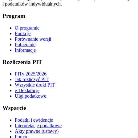
i podatników indywidualnych.
Program
O programie
Funkcje
Porównanie wersji
Pobieranie
Informacje
Rozliczenia PIT
PITy 2025/2026
Jak rozliczyć PIT
Wszystkie druki PIT
e-Deklaracje
Ulgi podatkowe
Wsparcie
Podatki i ewidencje
Interpretacje podatkowe
Akty prawne (ustawy)
Pomoc