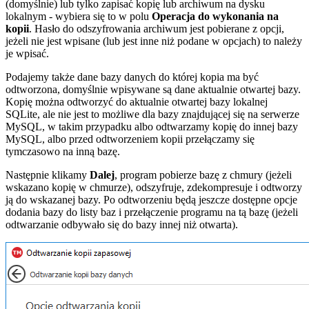
(domyślnie) lub tylko zapisać kopię lub archiwum na dysku
lokalnym - wybiera się to w polu
Operacja do wykonania na
kopii
. Hasło do odszyfrowania archiwum jest pobierane z opcji,
jeżeli nie jest wpisane (lub jest inne niż podane w opcjach) to należy
je wpisać.
Podajemy także dane bazy danych do której kopia ma być
odtworzona, domyślnie wpisywane są dane aktualnie otwartej bazy.
Kopię można odtworzyć do aktualnie otwartej bazy lokalnej
SQLite, ale nie jest to możliwe dla bazy znajdującej się na serwerze
MySQL, w takim przypadku albo odtwarzamy kopię do innej bazy
MySQL, albo przed odtworzeniem kopii przełączamy się
tymczasowo na inną bazę.
Następnie klikamy
Dalej
, program pobierze bazę z chmury (jeżeli
wskazano kopię w chmurze), odszyfruje, zdekompresuje i odtworzy
ją do wskazanej bazy. Po odtworzeniu będą jeszcze dostępne opcje
dodania bazy do listy baz i przełączenie programu na tą bazę (jeżeli
odtwarzanie odbywało się do bazy innej niż otwarta).