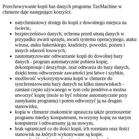
Przechowywanie kopii baz danych programu TaxMachine w
chmurze daje następujące korzyści:
natychmiastowy dostęp do kopii z dowolnego miejsca na
świecie,
bezpieczeństwo danych, ochrona przed utratą danych w
przypadku awarii sprzętu, awarii systemu operacyjnego, ataku
wirusa, ataku hakerskiego, kradzieży, powodzi, pożaru i
innych zdarzeń losowych,
zautomatyzowane odtwarzanie kopii do dowolnej bazy
danych - program automatycznie pobiera kopię,
dekompresuje i deszyfruje, oraz odtwarza do bazy danych,
dzięki temu odtworzenie zawartości jest łatwe i szybkie,
możliwość wykorzystywania kopii w chmurze do
synchronizowania bazy danych na kilku stanowiskach -
zamiast często używanego w tym celu pendrive-a można
utworzyć kopię (może to być robione automatycznie przy
zamykaniu programu) i potem odtworzyć ją na drugim
stanowisku,
kopia w chmurze znakomicie upraszcza także przenoszenie
programu miedzy komputerami, tworzymy kopię na starym
komputerze i odtwarzamy ją na nowym,
brak ograniczeń co do ilości kopii, ich rozmiaru oraz ilości
stanowisk na których wykonywane są kopie,