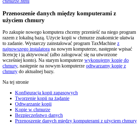
chmurze.html
Przenoszenie danych między komputerami z
użyciem chmury
Po zakupie nowego komputera chcemy przenieść na niego program
razem z lokalną bazą. Użycie kopii w chmurze znakomicie ułatwia
to zadanie. Wystarczy zainstalować program TaxMachine
z
najnowszego instalatora
na nowym komputerze, następnie wpisać
licencję i ją aktywować (albo zalogować się na utworzone
wcześniej konto). Na starym komputerze
wykonujemy kopię do
chmury
, następnie na nowym komputerze
odtwarzamy kopię z
chmury
do aktualnej bazy.
Na tej stronie
Konfiguracja kopii zapasowych
Tworzenie kopii na żądanie
Odtwarzanie kopii
Kopie w chmurze
Bezpieczeństwo danych
Przenoszenie danych między komputerami z użyciem chmury