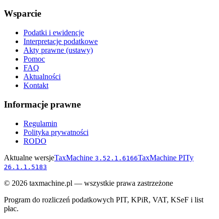
Wsparcie
Podatki i ewidencje
Interpretacje podatkowe
Akty prawne (ustawy)
Pomoc
FAQ
Aktualności
Kontakt
Informacje prawne
Regulamin
Polityka prywatności
RODO
Aktualne wersje
TaxMachine
TaxMachine PITy
3.52.1.6166
26.1.1.5183
©
2026
taxmachine.pl — wszystkie prawa zastrzeżone
Program do rozliczeń podatkowych PIT, KPiR, VAT, KSeF i list
płac.