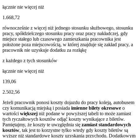
łącznie nie więcej niż
1.668,72
równocześnie z więcej niż jednego stosunku służbowego, stosunku
pracy, spółdzielczego stosunku pracy oraz pracy nakładczej, gdy
miejsce stałego lub czasowego zamieszkania pracownika jest
położone poza miejscowością, w której znajduje się zakład pracy, a
pracownik nie uzyskuje dodatku za rozłąkę
z każdego z tych stosunków
łącznie nie więcej niż
139,06
2.502,56
Jeżeli pracownik ponosi koszty dojazdu do pracy koleją, autobusem
czy komunikacją miejską i posiada
imienne bilety okresowe
o
wartości
większej
niż podane w powyższej tabeli to może zamiast
tych ryczałtowych kosztów odjąć koszty wynikające z biletów.
Pamiętajmy, że koszty te uwzględnia się
zamiast standardowych
kosztów
, tak jest to korzystne tylko wtedy gdy koszty biletów są
wyższe niż standardowe koszty uzyskania przychodu. Dodatkowym