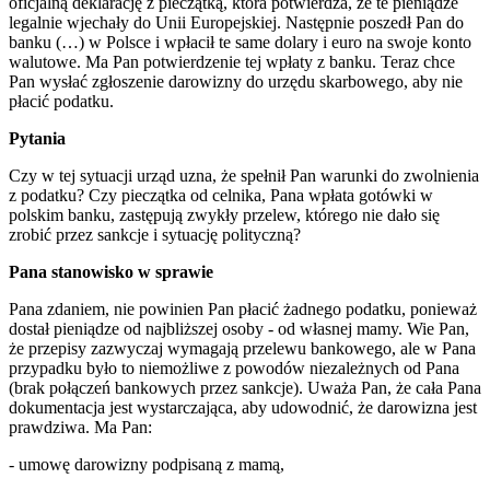
oficjalną deklarację z pieczątką, która potwierdza, że te pieniądze
legalnie wjechały do Unii Europejskiej. Następnie poszedł Pan do
banku (…) w Polsce i wpłacił te same dolary i euro na swoje konto
walutowe. Ma Pan potwierdzenie tej wpłaty z banku. Teraz chce
Pan wysłać zgłoszenie darowizny do urzędu skarbowego, aby nie
płacić podatku.
Pytania
Czy w tej sytuacji urząd uzna, że spełnił Pan warunki do zwolnienia
z podatku? Czy pieczątka od celnika, Pana wpłata gotówki w
polskim banku, zastępują zwykły przelew, którego nie dało się
zrobić przez sankcje i sytuację polityczną?
Pana stanowisko w sprawie
Pana zdaniem, nie powinien Pan płacić żadnego podatku, ponieważ
dostał pieniądze od najbliższej osoby - od własnej mamy. Wie Pan,
że przepisy zazwyczaj wymagają przelew
u bankowego, ale w Pana
przypadku było to niemożliwe z powodów niezależnych od Pana
(brak połączeń bankowych przez sankcje). Uważa Pan, że cała Pana
dokumentacja jest wystarczająca, aby udowodnić, że darowizna jest
prawdziwa. Ma Pan:
- umowę darowizny podpisaną z mamą,