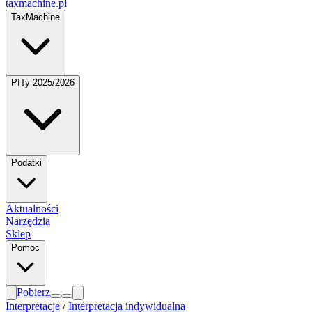
taxmachine
.pl
TaxMachine
PITy 2025/2026
Podatki
Aktualności
Narzędzia
Sklep
Pomoc
Pobierz
Interpretacje
/
Interpretacja indywidualna