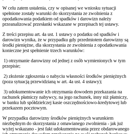
W celu zatem ustalenia, czy w opisanej we wniosku sytuacji
spełnione zostały warunki do skorzystania ze zwolnienia z
opodatkowania podatkiem od spadków i darowizn należy
przeanalizować przesłanki wskazane w przepisach tej ustawy.
Z treści przepisu art. 4a ust. 1 ustawy o podatku od spadków i
darowizn wynika, że w przypadku gdy przedmiotem darowizny są
środki pieniężne, dla skorzystania ze zwolnienia z opodatkowania
konieczne jest spełnienie trzech warunków:
1)
otrzymanie darowizny od jednej z osób wymienionych w tym
przepisie;
2)
złożenie zgłoszenia o nabyciu własności środków pieniężnych
(poza sytuacją przewidzianą w art. 4a ust. 4 ustawy);
3)
udokumentowanie ich otrzymania dowodem przekazania na
rachunek płatniczy nabywcy, na jego rachunek, inny niż płatniczy,
w banku lub spółdzielczej kasie oszczędnościowo-kredytowej lub
przekazem pocztowym.
W przypadku darowizny środków pieniężnych warunkiem
niezbędnym do skorzystania z omawianego zwolnienia - jak już
wyżej wskazano - jest fakt udokumentowania przez obdarowanego