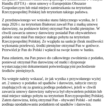
Handlu (EFTA) - stron umowy o Europejskim Obszarze
Gospodarczym lub miał miejsce zamieszkania na terytorium
Rzeczypospolitej Polskiej lub terytorium takiego państwa.
Z przedstawionego we wniosku stanu faktycznego wynika, że 1
maja 2026 r. na terytorium Białorusi zawarł Pan z matką umowę
darowizny, na podstawie której otrzymał Pan środki pieniężne. W
chwili zawarcia umowy darowizny posiadał Pan obywatelstwo
polskie oraz miał Pan miejsce stałego pobytu na terytorium
Rzeczypospolitej Polskiej. Ze względu na sankcje (brak możliwości
wykonania przelewu), środki pieniężne otrzymał Pan w gotówce.
Przewiózł je Pan do Polski i wpłacił na swoje konto w banku.
Pana zdaniem, ma Pan prawo do całkowitego zwolnienia z podatku,
ponieważ otrzymał Pan darowiznę od matki i dysponuje
wystarczającymi dokumentami potwierdzającymi pochodzenie
środków pieniężnych.
Na wstępie należy wskazać, że jak wynika z przywołanego wyżej
art. 2 ustawy o podatku od spadków i darowizn, nabycie rzeczy
znajdujących się za granicą podlega podatkowi, jeżeli w chwili
zawarcia umowy darowizny nabywca był obywatelem polskim lub
miał miejsce stałego pobytu na terytorium Rzeczypospolitej Polskiej.
Zatem darowizna, którą otrzymał Pan - obywatel Polski - od matki
podlega opodatkowaniu podatkiem od spadków i darowizn.