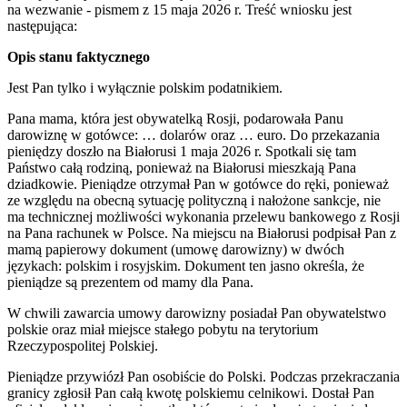
na wezwanie - pismem z 15 maja 2026 r. Treść wniosku jest
następująca:
Opis stanu faktycznego
Jest Pan tylko i wyłącznie polskim podatnikiem.
Pana mama, która jest obywatelką Rosji, podarowała Panu
darowiznę w gotówce: … dolarów oraz … euro. Do przekazania
pieniędzy doszło na Białorusi 1 maja 2026 r. Spotkali się tam
Państwo całą rodziną, ponieważ na Białorusi mieszkają Pana
dziadkowie. Pieniądze otrzymał Pan w gotówce do ręki, ponieważ
ze względu na obecną sytuację polityczną i nałożone sankcje, nie
ma technicznej możliwości wykonania przelewu bankowego z Rosji
na Pana rachunek w Polsce. Na miejscu na Białorusi podpisał Pan z
mamą papierowy dokument (umowę darowizny) w dwóch
językach: polskim i rosyjskim. Dokument ten jasno określa, że
pieniądze są prezentem od mamy dla Pana.
W chwili zawarcia umowy darowizny posiadał Pan obywatelstwo
polskie oraz miał miejsce stałego pobytu na terytorium
Rzeczypospolitej Polskiej.
Pieniądze przywiózł Pan osobiście do Polski. Podczas przekraczania
granicy zgłosił Pan całą kwotę polskiemu celnikowi. Dostał Pan