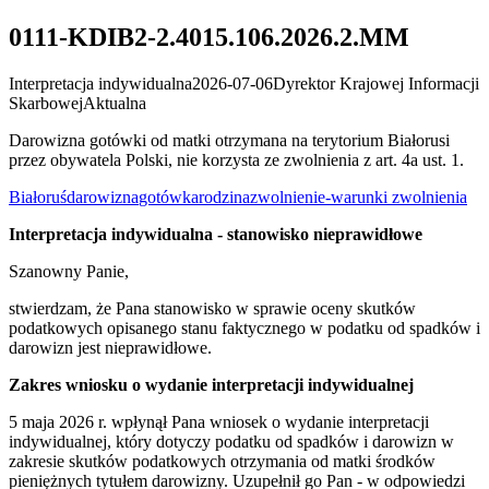
0111-KDIB2-2.4015.106.2026.2.MM
Interpretacja indywidualna
2026-07-06
Dyrektor Krajowej Informacji
Skarbowej
Aktualna
Darowizna gotówki od matki otrzymana na terytorium Białorusi
przez obywatela Polski, nie korzysta ze zwolnienia z art. 4a ust. 1.
Białoruś
darowizna
gotówka
rodzina
zwolnienie-warunki zwolnienia
Interpretacja indywidualna - stanowisko nieprawidłowe
Szanowny Panie,
stwierdzam, że Pana stanowisko w sprawie oceny skutków
podatkowych opisanego stanu faktycznego w podatku od spadków i
darowizn jest nieprawidłowe.
Zakres wniosku o wydanie interpretacji indywidualnej
5 maja 2026 r. wpłynął Pana wniosek o wydanie interpretacji
indywidualnej, który dotyczy podatku od spadków i darowizn w
zakresie skutków podatkowych otrzymania od matki środków
pieniężnych tytułem darowizny. Uzupełnił go Pan - w odpowiedzi