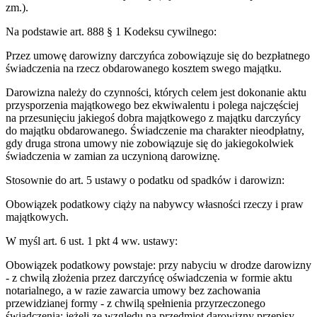
zm.).
Na podstawie art. 888 § 1 Kodeksu cywilnego:
Przez umowę darowizny darczyńca zobowiązuje się do bezpłatnego
świadczenia na rzecz obdarowanego kosztem swego majątku.
Darowizna należy do czynności, których celem jest dokonanie aktu
przysporzenia majątkowego bez ekwiwalentu i polega najczęściej
na przesunięciu jakiegoś dobra majątkowego z majątku darczyńcy
do majątku obdarowanego. Świadczenie ma charakter nieodpłatny,
gdy druga strona umowy nie zobowiązuje się do jakiegokolwiek
świadczenia w zamian za uczynioną darowiznę.
Stosownie do art. 5 ustawy o podatku od spadków i darowizn:
Obowiązek podatkowy ciąży na nabywcy własności rzeczy i praw
majątkowych.
W myśl art. 6 ust. 1 pkt 4 ww. ustawy:
Obowiązek podatkowy powstaje: przy nabyciu w drodze darowizny
- z chwilą złożenia przez darczyńcę oświadczenia w formie aktu
notarialnego, a w razie zawarcia umowy bez zachowania
przewidzianej formy - z chwilą spełnienia przyrzeczonego
świadczenia; jeżeli ze względu na przedmiot darowizny przepisy