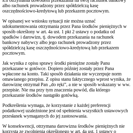
ich otrzymania dowodem przekazania na swój rachunek bankowy
albo rachunek prowadzony przez spółdzielczą kasę
oszczędnościowo-kredytową lub przekazem pocztowym.
W opisanej we wniosku sytuacji nie można uznać
udokumentowania otrzymania przez Pana środków pieniężnych w
sposób określony w art. 4a ust. 1 pkt 2 ustawy o podatku od
spadków i darowizn, tj. dowodem przekazania na rachunek
bankowy nabywcy albo jego rachunek prowadzony przez
spółdzielczą kasę oszczędnościowo-kredytową lub przekazem
pocztowym.
Jak wynika z opisu sprawy środki pieniężne zostały Panu
przekazane w gotówce. Dopiero później zostały przez Pana
wpłacone na konto.
Taki sposób działania nie wyczerpuje norm
omawianego przepisu. Z opisu stanu faktycznego wprost wynika, że
darowiznę otrzymał Pan „do ręki”, a nie w sposób wskazany w ww.
przepisie. Nie ma przy tym znaczenia powód, dla którego
przekazanie środków nastąpiło gotówką.
Podkreślenia wymaga, że korzystanie z każdej preferencji
podatkowej uzależnione jest od spełnienia wszystkich ustawowych
przesłanek wymaganych do jej zastosowania.
W konsekwencji, otrzymana darowizna środków pieniężnych nie
korzysta ze zwolnienia określonego w art. 4a ust. 1 ustawy o