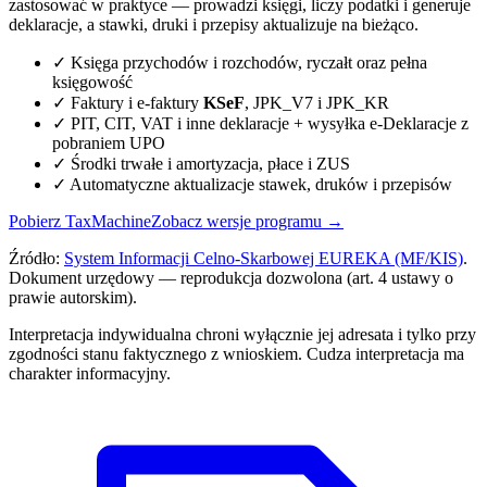
zastosować w praktyce — prowadzi księgi, liczy podatki i generuje
deklaracje, a stawki, druki i przepisy aktualizuje na bieżąco.
✓ Księga przychodów i rozchodów, ryczałt oraz pełna
księgowość
✓ Faktury i e-faktury
KSeF
, JPK_V7 i JPK_KR
✓ PIT, CIT, VAT i inne deklaracje + wysyłka e-Deklaracje z
pobraniem UPO
✓ Środki trwałe i amortyzacja, płace i ZUS
✓ Automatyczne aktualizacje stawek, druków i przepisów
Pobierz TaxMachine
Zobacz wersje programu →
Źródło:
System Informacji Celno-Skarbowej EUREKA (MF/KIS)
.
Dokument urzędowy — reprodukcja dozwolona (art. 4 ustawy o
prawie autorskim).
Interpretacja indywidualna chroni wyłącznie jej adresata i tylko przy
zgodności stanu faktycznego z wnioskiem. Cudza interpretacja ma
charakter informacyjny.