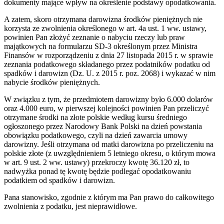
dokumenty mające wpływ na określenie podstawy opodatkowania.
A zatem, skoro otrzymana darowizna środków pieniężnych nie
korzysta ze zwolnienia określonego w art. 4a ust. 1 ww. ustawy,
powinien Pan złożyć zeznanie o nabyciu rzeczy lub praw
majątkowych na formularzu SD-3 określonym przez Ministra
Finansów w rozporządzeniu z dnia 27 listopada 2015 r. w sprawie
zeznania podatkowego składanego przez podatników podatku od
spadków i darowizn (Dz. U. z 2015 r. poz. 2068) i wykazać w nim
nabycie środków pieniężnych.
W związku z tym, że przedmiotem darowizny było 6.000 dolarów
oraz 4.000 euro, w pierwszej kolejności powinien Pan przeliczyć
otrzymane środki na złote polskie według kursu średniego
ogłoszonego przez Narodowy Bank Polski na dzień powstania
obowiązku podatkowego, czyli na dzień zawarcia umowy
darowizny. Jeśli otrzymana od matki darowizna po przeliczeniu na
polskie złote (z uwzględnieniem 5 letniego okresu, o którym mowa
w art. 9 ust. 2 ww. ustawy) przekroczy kwotę 36.120 zł, to
nadwyżka ponad tę kwotę będzie podlegać opodatkowaniu
podatkiem od spadków i darowizn.
Pana stanowisko, zgodnie z którym ma Pan prawo do całkowitego
zwolnienia z podatku, jest nieprawidłowe.