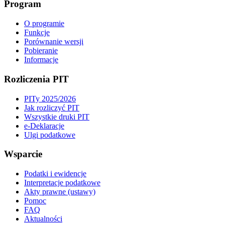
Program
O programie
Funkcje
Porównanie wersji
Pobieranie
Informacje
Rozliczenia PIT
PITy 2025/2026
Jak rozliczyć PIT
Wszystkie druki PIT
e-Deklaracje
Ulgi podatkowe
Wsparcie
Podatki i ewidencje
Interpretacje podatkowe
Akty prawne (ustawy)
Pomoc
FAQ
Aktualności