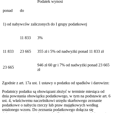
Podatek wynosi
ponad
do
1) od nabywców zaliczonych do I grupy podatkowej
11 833
3%
11 833
23 665
355 zł i 5% od nadwyżki ponad 11 833 zł
946 zł 60 gr i 7% od nadwyżki ponad 23 665
23 665
zł
Zgodnie z art. 17a ust. 1 ustawy o podatku od spadków i darowizn:
Podatnicy podatku są obowiązani złożyć w terminie miesiąca od
dnia powstania obowiązku podatkowego, w tym na podstawie art. 6
ust. 4, właściwemu naczelnikowi urzędu skarbowego zeznanie
podatkowe o nabyciu rzeczy lub praw majątkowych według
ustalonego wzoru. Do zeznania podatkowego dołącza się