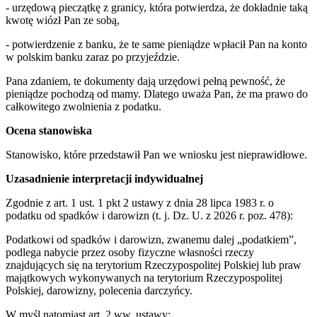
- urzędową pieczątkę z granicy, która potwierdza, że dokładnie taką
kwotę wiózł Pan ze sobą,
- potwierdzenie z banku, że te same pieniądze wpłacił Pan na konto
w polskim banku zaraz po przyjeździe.
Pana zdaniem, te dokumenty dają urzędowi pełną pewność, że
pieniądze pochodzą od mamy. Dlatego uważa Pan, że ma prawo do
całkowitego zwolnienia z podatku.
Ocena stanowiska
Stanowisko, które przedstawił Pan we wniosku jest nieprawidłowe.
Uzasadnien
ie interpretacji indywidualnej
Zgodnie z art. 1 ust. 1 pkt 2 ustawy z dnia 28 lipca 1983 r. o
podatku od spadków i darowizn (t. j. Dz. U. z 2026 r. poz. 478):
Podatkowi od spadków i darowizn, zwanemu dalej „podatkiem”,
podlega nabycie przez osoby fizyczne własności rzeczy
znajdujących się na terytorium Rzeczypospolitej Polskiej lub praw
majątkowych wykonywanych na terytorium Rzeczypospolitej
Polskiej, darowizny, polecenia darczyńcy.
W myśl natomiast art. 2 ww. ustawy: