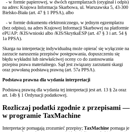
-
w formie papierowej, w dwóch egzemplarzach (oryginał i odpis)
na adres: Krajowa Informacja Skarbowa, ul. Warszawska 5, 43-300
Bielsko-Biała (art. 47 § 1 PPSA), albo
-
w formie dokumentu elektronicznego, w jednym egzemplarzu
(bez odpisu), na adres Krajowej Informacji Skarbowej na platformie
ePUAP: /KIS/wnioski albo /KIS/SkrytkaESP (art. 47 § 3 i art. 54 §
1a PPSA).
Skarga na interp
retację indywidualną może opierać się wyłącznie na
zarzucie naruszenia przepisów postępowania, dopuszczeniu się
błędu wykładni lub niewłaściwej oceny co do zastosowania
przepisu prawa materialnego. Sąd jest związany zarzutami skargi
oraz powołaną podstawą prawną (art. 57a PPSA).
Podstawa prawna dla wydania interpretacji
Podstawą prawną dla wydania tej interpretacji jest art. 13 § 2a oraz
art. 14b § 1 Ordynacji podatkowej.
Rozliczaj podatki zgodnie z przepisami —
w programie TaxMachine
Interpretacje pomagają zrozumieć przepisy;
TaxMachine
pomaga je