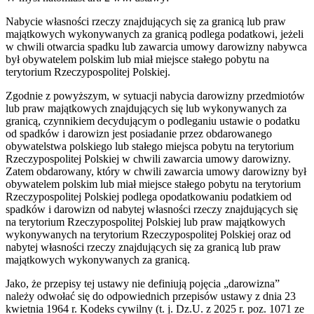
Nabycie własności rzeczy znajdujących się za granicą lub praw
majątkowych wykonywanych za granicą podlega podatkowi, jeżeli
w chwili otwarcia spadku lub zawarcia umowy darowizny nabywca
był obywatelem polskim lub miał miejsce stałego pobytu na
terytorium Rzeczypospolitej Polskiej.
Zgodnie z powyższym, w sytuacji nabycia darowizny przedmiotów
lub praw majątkowych znajdujących się lub wykonywanych za
granicą, czynnikiem decydującym o podleganiu ustawie o podatku
od spadków i darowizn jest posiadanie przez obdarowanego
obywatelstwa polskiego lub stałego miejsca pobytu na terytorium
Rzeczypospolitej Polskiej w chwili zawarcia umowy darowizny.
Zatem obdarowany, który w chwili zawarcia umowy darowizny był
obywatelem polskim lub miał miejsce stałego pobytu na terytorium
Rzeczypospolitej Polskiej podlega opodatkowaniu podatkiem od
spadków i darowizn od nabytej własności rzeczy znajdujących się
na terytorium Rzeczypospolitej Polskiej lub praw majątkowych
wykonywanych na terytorium Rzeczypospolitej Polskiej oraz od
nabytej własności rzeczy znajdujących się za granicą lub praw
majątkowych wykonywanych za granicą.
Jako, że przepisy tej ustawy nie definiują pojęcia „darowizna”
należy odwołać się do odpowiednich przepisów ustawy z dnia 23
kwietnia 1964 r. Kodeks cywilny (t. j. Dz.U. z 2025 r. poz. 1071 ze