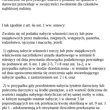
darowizn przewiduje w swojej treści zwolnienie dla członków
najbliższej rodziny.
I tak zgodnie z art. 4a ust. 1 ww. ustawy:
Zwalnia się od podatku nabycie własności rzeczy lub praw
majątkowych przez małżonka, zstępnych, wstępnych, pasierba,
rodzeństwo, ojczyma i macochę, jeżeli:
1)
zgłoszą nabycie własności rzeczy lub praw majątkowych
właściwemu naczelnikowi urzędu skarbowego w terminie 6
miesięcy od dnia powstania obowiązku podatkowego powstałego
na podstawie art. 6 ust. 1 pkt 2-5, 7 i 8 oraz ust. 1a-2, a w
przypadku nabycia w drodze dziedziczenia - w terminie 6 miesięcy
od dnia uprawomocnienia się orzeczenia sądu stwierdzającego
nabycie spadku, z zastrzeżeniem ust. 2 i 4, oraz
2)
w przypadku gdy przedmiotem nabycia tytułem darowizny lub
polecenia darczyńcy są środki pieniężne, a ich wartość doliczona do
wartości majątku nabytego dotychczas od tej samej osoby w roku,
w którym nastąpiło ostatnie nabycie, i w okresie 5 lat
poprzedzających ten rok przekracza kwotę określoną w art. 9 ust. 1
pkt 1 - udokumentują ich otrzymanie dowodem przekazania na