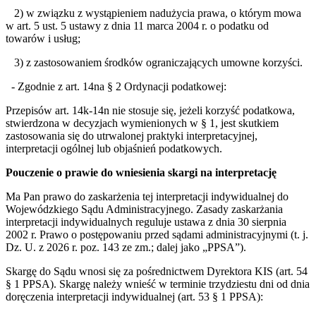
2) w związku z wystąpieniem nadużycia prawa, o którym mowa
w art. 5 ust. 5 ustawy z dnia 11 marca 2004 r. o podatku od
towarów i usług;
3) z zastosowaniem środków ograniczających umowne korzyści.
-
Zgodnie z art. 14na § 2 Ordynacji podatkowej:
Przepisów art. 14k-14n nie stosuje się, jeżeli korzyść podatkowa,
stwierdzona w decyzjach wymienionych w § 1, jest skutkiem
zastosowania się do utrwalonej praktyki interpretacyjnej,
interpretacji ogólnej lub objaśnień podatkowych.
Pouczenie o prawie do wniesienia skargi na interpretację
Ma Pan prawo do zaskarżenia tej interpretacji indywidualnej do
Wojewódzkiego Sądu Administracyjnego. Zasady zaskarżania
interpretacji indywidualnych reguluje ustawa z dnia 30 sierp
nia
2002 r. Prawo o postępowaniu przed sądami administracyjnymi (t. j.
Dz. U. z 2026 r. poz. 143 ze zm.; dalej jako „PPSA”).
Skargę do Sądu wnosi się za pośrednictwem Dyrektora KIS (art. 54
§ 1 PPSA). Skargę należy wnieść w terminie trzydziestu dni od dnia
doręczenia interpretacji indywidualnej (art. 53 § 1 PPSA):