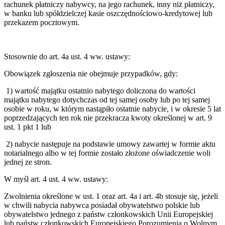
rachunek płatniczy nabywcy, na jego rachunek, inny niż płatniczy,
w banku lub spółdzielczej kasie oszczędnościowo-kredytowej lub
przekazem pocztowym.
Stosownie do art. 4a ust. 4 ww. ustawy:
Obowiązek zgłoszenia nie obejmuje przypadków, gdy:
1)
wartość majątku ostatnio nabytego doliczona do wartości
majątku nabytego dotychczas od tej samej osoby lub po tej samej
osobie w roku, w którym nastąpiło ostatnie nabycie, i w okresie 5 lat
poprzedzających ten rok nie przekracza kwoty określonej w art. 9
ust. 1 pkt 1 lub
2)
nabycie następuje na podstawie umowy zawartej w formie aktu
notarialnego albo w tej formie zostało złożone oświadczenie woli
jednej ze stron.
W myśl art. 4 ust. 4 ww. ustawy:
Zwolnienia określone w ust. 1 oraz art. 4a i art. 4b stosuje się, jeżeli
w chwili nabycia nabywca posiadał obywatelstwo polskie lub
obywatelstwo jednego z państw członkowskich Unii Europejskiej
lub państw członkowskich Europejskiego Porozumienia o Wolnym