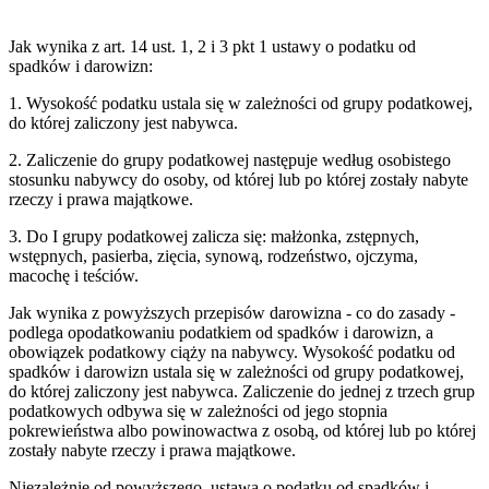
Jak wynika z art. 14 ust. 1, 2 i 3 pkt 1 ustawy o podatku od
spadków i darowizn:
1.
Wysokość podatku ustala się w zależności od grupy podatkowej,
do której zaliczony jest nabywca.
2.
Zaliczenie do grupy podatkowej następuje według osobistego
stosunku nabywcy do osoby, od której lub po której zostały nabyte
rzeczy i prawa majątkowe.
3.
Do I grupy podatkowej zalicza się: małżonka, zstępnych,
wstępnych, pasierba, zięcia, synową, rodzeństwo, ojczyma,
macochę i teściów.
Jak wynika z powyższych przepisów darowizna - co do zasady -
podlega opodatkowaniu podatkiem od spadków i darowizn, a
obowiązek podatkowy ciąży na nabywcy. Wysokość podatku od
spadków i darowizn ustala się w zależności od grupy podatkowej,
do której zaliczony jest nabywca. Zaliczenie do jednej z trzech grup
podatkowych odbywa się w zależności od jego stopnia
pokrewieństwa albo powinowactwa z osobą, od której lub po której
zostały nabyte rzeczy i prawa majątkowe.
Niezależnie od powyższego, ustawa o podatku od spadków i