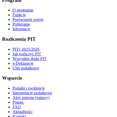
Program
O programie
Funkcje
Porównanie wersji
Pobieranie
Informacje
Rozliczenia PIT
PITy 2025/2026
Jak rozliczyć PIT
Wszystkie druki PIT
e-Deklaracje
Ulgi podatkowe
Wsparcie
Podatki i ewidencje
Interpretacje podatkowe
Akty prawne (ustawy)
Pomoc
FAQ
Aktualności
Kontakt