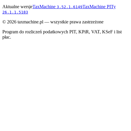
Aktualne wersje
TaxMachine
TaxMachine PITy
3.52.1.6149
26.1.1.5183
©
2026
taxmachine.pl — wszystkie prawa zastrzeżone
Program do rozliczeń podatkowych PIT, KPiR, VAT, KSeF i list
płac.