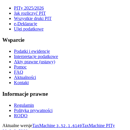
PITy 2025/2026
Jak rozliczyć PIT
Wszystkie druki PIT
e-Deklaracje
Ulgi podatkowe
Wsparcie
Podatki i ewidencje
Interpretacje podatkowe
Akty prawne (ustawy)
Pomoc
FAQ
Aktualności
Kontakt
Informacje prawne
Regulamin
Polityka prywatności
RODO
Aktualne wersje
TaxMachine
TaxMachine PITy
3.52.1.6149