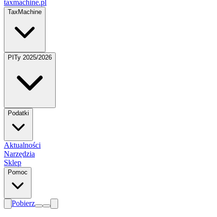
taxmachine
.pl
TaxMachine
PITy 2025/2026
Podatki
Aktualności
Narzędzia
Sklep
Pomoc
Pobierz