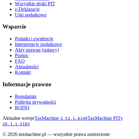
Wszystkie druki PIT
e-Deklaracje
Ulgi podatkowe
Wsparcie
Podatki i ewidencje
Interpretacje podatkowe
Akty prawne (ustawy)
Pomoc
FAQ
Aktualności
Kontakt
Informacje prawne
Regulamin
Polityka prywatności
RODO
Aktualne wersje
TaxMachine
TaxMachine PITy
3.52.1.6149
26.1.1.5183
©
2026
taxmachine.pl — wszystkie prawa zastrzeżone