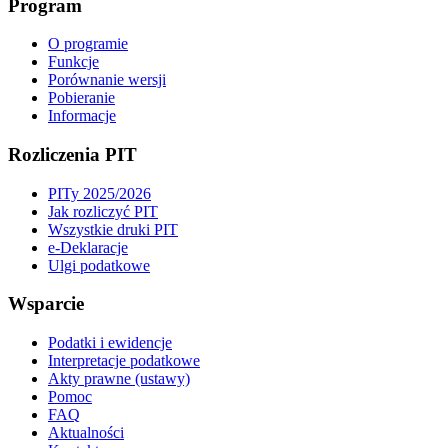
Program
O programie
Funkcje
Porównanie wersji
Pobieranie
Informacje
Rozliczenia PIT
PITy 2025/2026
Jak rozliczyć PIT
Wszystkie druki PIT
e-Deklaracje
Ulgi podatkowe
Wsparcie
Podatki i ewidencje
Interpretacje podatkowe
Akty prawne (ustawy)
Pomoc
FAQ
Aktualności