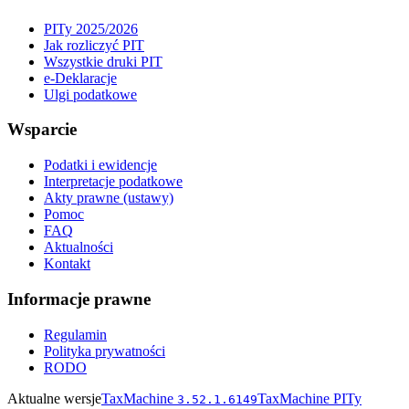
PITy 2025/2026
Jak rozliczyć PIT
Wszystkie druki PIT
e-Deklaracje
Ulgi podatkowe
Wsparcie
Podatki i ewidencje
Interpretacje podatkowe
Akty prawne (ustawy)
Pomoc
FAQ
Aktualności
Kontakt
Informacje prawne
Regulamin
Polityka prywatności
RODO
Aktualne wersje
TaxMachine
TaxMachine PITy
3.52.1.6149