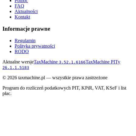
Pomoc
FAQ
Aktualności
Kontakt
Informacje prawne
Regulamin
Polityka prywatności
RODO
Aktualne wersje
TaxMachine
TaxMachine PITy
3.52.1.6166
26.1.1.5183
©
2026
taxmachine.pl — wszystkie prawa zastrzeżone
Program do rozliczeń podatkowych PIT, KPiR, VAT, KSeF i list
płac.