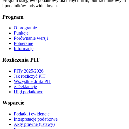
Program księgowo-podatkowy dla małych firm, biur rachunkowych
i podatników indywidualnych.
Program
O programie
Funkcje
Porównanie wersji
Pobieranie
Informacje
Rozliczenia PIT
PITy 2025/2026
Jak rozliczyć PIT
Wszystkie druki PIT
e-Deklaracje
Ulgi podatkowe
Wsparcie
Podatki i ewidencje
Interpretacje podatkowe
Akty prawne (ustawy)