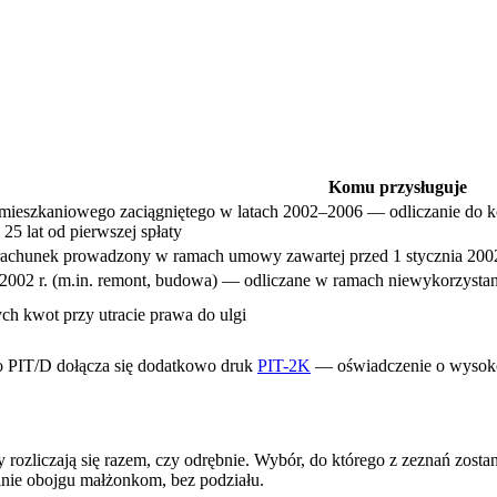
Komu przysługuje
 mieszkaniowego zaciągniętego w latach 2002–2006 — odliczanie do k
25 lat od pierwszej spłaty
rachunek prowadzony w ramach umowy zawartej przed 1 stycznia 2002
2002 r. (m.in. remont, budowa) — odliczane w ramach niewykorzystane
ch kwot przy utracie prawa do ulgi
o PIT/D dołącza się dodatkowo druk
PIT-2K
— oświadczenie o wysoko
y rozliczają się razem, czy odrębnie. Wybór, do którego z zeznań zosta
lnie obojgu małżonkom, bez podziału.