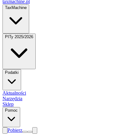
taxmachine
.pl
TaxMachine
PITy 2025/2026
Podatki
Aktualności
Narzędzia
Sklep
Pomoc
Pobierz