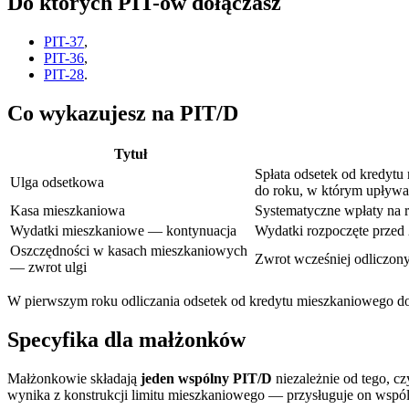
Do których PIT-ów dołączasz
PIT-37
,
PIT-36
,
PIT-28
.
Co wykazujesz na PIT/D
Tytuł
Spłata odsetek od kredytu
Ulga odsetkowa
do roku, w którym upływa 
Kasa mieszkaniowa
Systematyczne wpłaty na 
Wydatki mieszkaniowe — kontynuacja
Wydatki rozpoczęte przed 
Oszczędności w kasach mieszkaniowych
Zwrot wcześniej odliczony
— zwrot ulgi
W pierwszym roku odliczania odsetek od kredytu mieszkaniowego d
Specyfika dla małżonków
Małżonkowie składają
jeden wspólny PIT/D
niezależnie od tego, cz
wynika z konstrukcji limitu mieszkaniowego — przysługuje on wspó