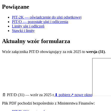
Powiązane
PIT-2K — oświadczenie do ulgi odsetkowej
PIT/O — pozostałe ulgi i odliczenia
Limity ulg i odliczeń
Stawki i limity
Aktualny wzór formularza
Wzór załącznika PIT/D obowiązujący za rok 2025 to
wersja (31)
.
📄
PIT/D (31) — wzór za 2025 r.
⬇ pobierz
↗ nowe okno
Plik PDF pochodzi bezpośrednio z Ministerstwa Finansów: