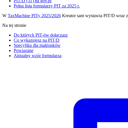
PIT/D (31) na gov.pl
Pełna lista formularzy PIT za 2025 r.
W
TaxMachine PITy 2025/2026
Kreator sam wystawia PIT/D wraz z 
Na tej stronie
Do których PIT-ów dołączasz
Co wykazujesz na PIT/D
Specyfika dla małżonków
Powiązane
Aktualny wzór formularza