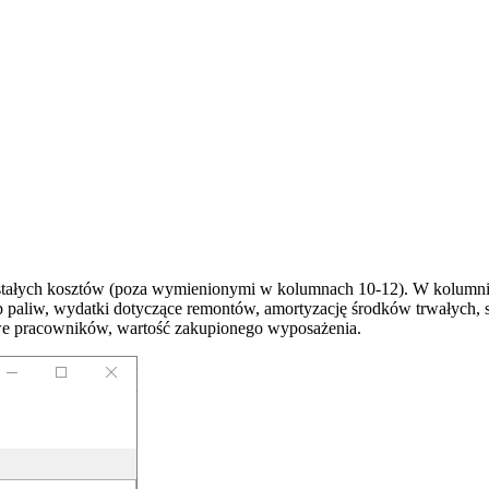
ałych kosztów (poza wymienionymi w kolumnach 10-12). W kolumnie tej
zakup paliw, wydatki dotyczące remontów, amortyzację środków trwałych
we pracowników, wartość zakupionego wyposażenia.