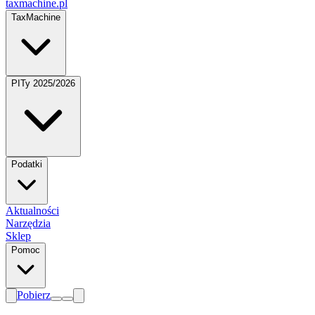
taxmachine
.pl
TaxMachine
PITy 2025/2026
Podatki
Aktualności
Narzędzia
Sklep
Pomoc
Pobierz